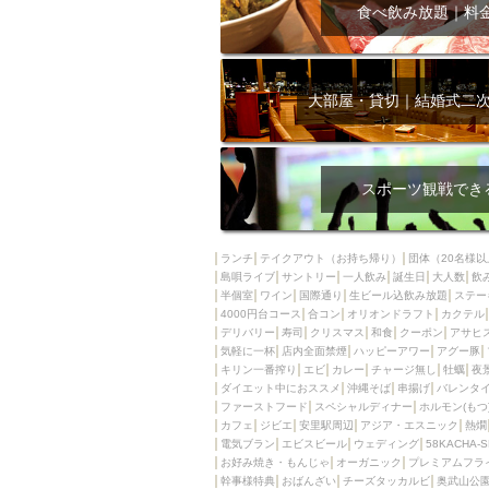
飲み放題付きコース3
食べ飲み放題｜料
キリン一番搾り
アレルギー対応可能
ダイエット中におス
大部屋・貸切｜結婚式二
ソファー
激辛料
ファーストフード
スクリーン
スペ
スポーツ観戦でき
カニ
カフェ
餃子
キリン
ランチ
テイクアウト（お持ち帰り）
団体（20名様以
島唄ライブ
サントリー
一人飲み
ホッピー
誕生日
大人数
焼肉
飲
半個室
ワイン
国際通り
生ビール込飲み放題
ステー
マイク
サッポロ
4000円台コース
合コン
オリオンドラフト
カクテル
デリバリー
寿司
クリスマス
和食
クーポン
アサヒ
市立病院前駅周辺
気軽に一杯
店内全面禁煙
ハッピーアワー
アグー豚
綺麗orお洒落なトイ
キリン一番搾り
エビ
カレー
チャージ無し
牡蠣
夜
ダイエット中におススメ
沖縄そば
串揚げ
バレンタ
クラフトビール
ファーストフード
スペシャルディナー
ホルモン(もつ
カフェ
ジビエ
安里駅周辺
アジア・エスニック
熱燗
壺川駅周辺
秋限
電気ブラン
エビスビール
ウェディング
58KACHA-
ラクレット
赤嶺
お好み焼き・もんじゃ
オーガニック
プレミアムフラ
幹事様特典
おばんざい
チーズタッカルビ
奥武山公