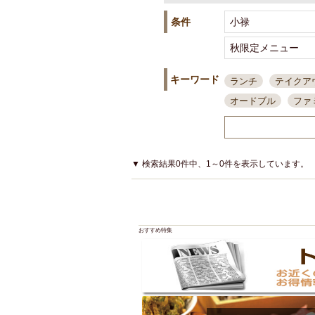
条件
キーワード
ランチ
テイクア
オードブル
ファ
スポーツ観戦
島
接待・会食
ちょ
結婚式二次会
朝
▼ 検索結果0件中、1～0件を表示しています。
夜10時以降入店可
貸切可
大部屋20
カード可
厳選日
おすすめ特集
3000円台コース
アサヒスーパードラ
大部屋50名以上～
ハッピーアワー