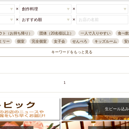
×
×
×
×
ウト（お持ち帰り）
団体（20名様以上）
一人で入りやすい
食べ飲
ミリー
個室
完全個室
女子会
せんべろ
キッズルーム
安
唄ライブ
サントリー
一人飲み
誕生日
大人数
飲み放題付き
キーワードをもっと見る
い飲み
コスパ最高
肉料理
模合
インスタ映え
座敷席
記
まで営業
半個室
ワイン
国際通り
生ビール込飲み放題
ステ
県産魚
焼鳥
忘年会コース
レモンサワー
観光客に人気
大
名
落ち着いた空間
4000円台コース
合コン
オリオンドラフト
1
本酒
鮮魚
大衆酒場
ノンアルコールビール
ウィスキー
テレ
ピザ
焼酎
カラオケ
デリバリー
寿司
クリスマス
和食
イ
県庁前駅周辺
大部屋40名
旭橋駅周辺
沖縄料理
スイーツ
生ビール込み
オリオン
海ぶどう
パスタ
民謡・生演奏
気軽に一杯
店内
アグー豚
プレミアムモルツ
貝づくし
燻製料理
美栄橋駅周辺