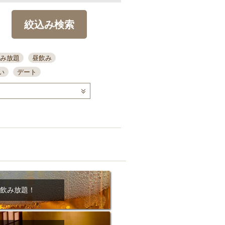
絞込み検索
み放題
昼飲み
い
デート
コース
ディナー
念日
泡盛
喫煙可
ーキ
歓迎会
宴会
部屋30名
カウンター
カクテル
送別会
ビ
飲み会
掘りごたつ
クーポン
結納・顔会わせ
飲み放題！
全面禁煙