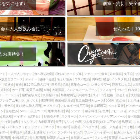
000円
肉の日
おもろまち駅周辺
オープンテラス
マトン・ラ
金を気にせず♪
個室・貸切｜完全
エビ
カレー
チャージ無し
牡蠣
夜景・景色◎
夜12時以降
牧志駅周辺
ペット同伴
ビアガーデン
チーズ
天ぷら
ラ
スメ
沖縄そば
串揚げ
バレンタイン
立ち飲み
5000円以上
次会や大人数飲み会に
せんべろ｜10
理
石垣牛
アヒージョ
アサヒ
割烹
女性専用トイレあり
スペシャルディナー
ホルモン(もつ)
炭火焼
ペイディ（給料日）
インバル・イタリアンバール
食べ放題
動物カフェ＆バー
屋富祖地
るお店特集！
ジビエ
安里駅周辺
アジア・エスニック
熱燗
生け簀
獺祭
分煙
少人数貸切(15名以下から)
島野菜
しゃぶしゃぶ
パクチー
上）
一人で入りやすい
食べ飲み放題
昼飲み
オードブル
ファミリー
個室
完全個室
女子会
せ
み放題付きコース
電気ブラン
ディナー
エビスビール
接待・会食
ちょい飲み
ウェディング
コスパ最高
肉料理
58KACHA-SEA
模合
インスタ映え
バイ
座敷
キ
歓迎会
宴会
夜10時以降入店可
県産魚
焼鳥
忘年会コース
レモンサワー
観光客に人気
大部
昼宴会
イベリコ豚
山盛、メガ盛り
つけ麺
日本そば
冬
送別会
カード可
厳選日本酒
鮮魚
大衆酒場
ノンアルコールビール
ウィスキー
テレビ
飲み会
スーパードライ
県庁前駅周辺
大部屋40名
旭橋駅周辺
沖縄料理
スイーツ
結納・顔会わせ
大部屋
中華
お好み焼き・もんじゃ
オーガニック
プレミアムフライデー
プレミアムモルツ
貝づくし
燻製料理
美栄橋駅周辺
飲み放題付きコース3000円
肉の日
おもろま
レ
ランチバイキング
フルーツハイボール
飲み比べセット
首里
景・景色◎
夜12時以降入店可
サプライズ
アレルギー対応可能
牧志駅周辺
ペット同伴
ビアガー
イン
立ち飲み
5000円以上コース
地中海料理
鍋
ソファー
激辛料理
石垣牛
アヒージョ
アサヒ
鉄板焼き
幹事様特典
おばんざい
チーズタッカルビ
奥武山公園
)
炭火焼
ペイディ（給料日）
野菜巻き串
スクリーン
スペインバル・イタリアンバール
食べ放題
生け簀
獺祭
イタリアン
古島駅周辺
餃子
キリン
分煙
少人数貸切(15名以下から)
島野菜
しゃ
定メニュー
春限定メニュー
フレンチ
夏限定メニュー
ENJOY 
SEA
バイキング（ビュッフェ）
マイク
サッポロ
昼宴会
イベリコ豚
山盛、メガ盛り
つけ麺
日
駅周辺
シードル
那覇空港駅周辺
儀保駅周辺
イデー
牛串焼き
綺麗orお洒落なトイレ
ランチバイキング
フルーツハイボール
飲み比べセット
園駅周辺
小禄駅周辺
壺川駅周辺
秋限定メニュー
春限定メニュー
フレンチ
夏限定メニュー
ENJ