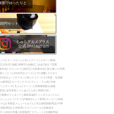
ム肉
洋食
個室でゆったりと
入店可
サプライズ
ーメン
時間無制飲み放題
コース
地中海料理
鍋
00円セット
入店１時間が安い
野菜巻き串
区
ジンギスカン
イタリアン
古島駅周辺
炉端焼き
ふぐ料理
んべろ
キッズルーム
安い
デート
スポーツ観戦
キング（ビュッフェ）
席
記念日
泡盛
喫煙可
結婚式二次会
朝まで営業
屋30名
カウンター
貸切可
大部屋20名
落ち着いた空間
限定メニュー
おでん
掘りごたつ
3000円台コース
ピザ
焼酎
カラオケ
50名以上～
オリオン
海ぶどう
パスタ
民謡・生演奏
牛串焼き
ち駅周辺
オープンテラス
マトン・ラム肉
洋食
駅周辺
やぎ料理
デン
チーズ
天ぷら
ラーメン
時間無制飲み放題
割烹
女性専用トイレあり
入店１時間が安い
駅周辺
小禄駅周辺
動物カフェ＆バー
屋富祖地区
ジンギスカン
カニ
ぶしゃぶ
パクチー
炉端焼き
ふぐ料理
ホッピー
焼肉
LUNCH 特集
造形集団
本そば
冬限定メニュー
おでん
市立病院前駅周辺
中華
首里駅周辺
やぎ料理
クラフトビール
鉄板焼き
OY LUNCH 特集
造形集団
ラクレット
赤嶺駅周辺