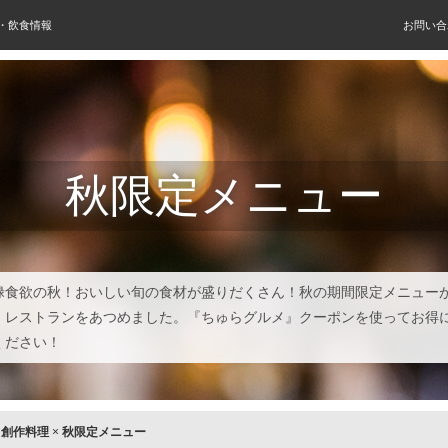
屋・飲食情報
お問い合
秋限定メニュー
禄食欲の秋！おいしい旬の食材が盛りだくさん！秋の期間限定メニュー
・レストランをあつめました。『ちゅらグルメ』クーポンを使ってお得
ください！
×
創作料理
×
秋限定メニュー