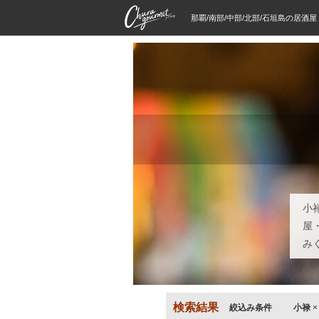
那覇/南部/中部/北部/石垣島の居酒
小
屋
み
検索結果
絞込み条件
小禄