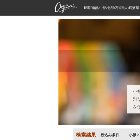
那覇/南部/中部/北部/石垣島の居酒
小
別
を
検索結果
絞込み条件
小禄