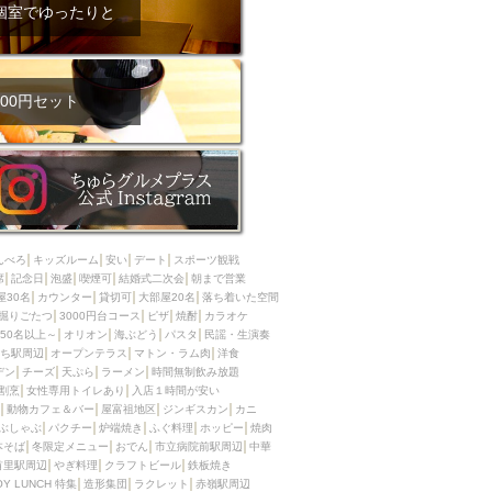
ム肉
洋食
個室でゆったりと
入店可
サプライズ
ーメン
時間無制飲み放題
コース
地中海料理
鍋
00円セット
入店１時間が安い
野菜巻き串
区
ジンギスカン
イタリアン
古島駅周辺
炉端焼き
ふぐ料理
んべろ
キッズルーム
安い
デート
スポーツ観戦
キング（ビュッフェ）
席
記念日
泡盛
喫煙可
結婚式二次会
朝まで営業
屋30名
カウンター
貸切可
大部屋20名
落ち着いた空間
限定メニュー
おでん
掘りごたつ
3000円台コース
ピザ
焼酎
カラオケ
50名以上～
オリオン
海ぶどう
パスタ
民謡・生演奏
牛串焼き
ち駅周辺
オープンテラス
マトン・ラム肉
洋食
駅周辺
やぎ料理
デン
チーズ
天ぷら
ラーメン
時間無制飲み放題
割烹
女性専用トイレあり
入店１時間が安い
駅周辺
小禄駅周辺
動物カフェ＆バー
屋富祖地区
ジンギスカン
カニ
ぶしゃぶ
パクチー
炉端焼き
ふぐ料理
ホッピー
焼肉
LUNCH 特集
造形集団
本そば
冬限定メニュー
おでん
市立病院前駅周辺
中華
首里駅周辺
やぎ料理
クラフトビール
鉄板焼き
OY LUNCH 特集
造形集団
ラクレット
赤嶺駅周辺