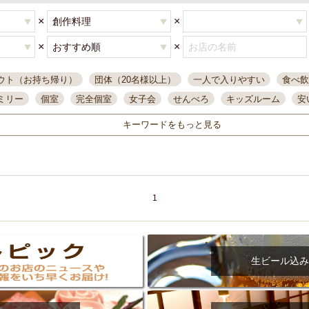
×
×
×
×
ウト（お持ち帰り）
団体（20名様以上）
一人で入りやすい
食べ飲
ミリー
個室
完全個室
女子会
せんべろ
キッズルーム
安
唄ライブ
サントリー
一人飲み
誕生日
大人数
飲み放題付き
キーワードをもっと見る
い飲み
コスパ最高
肉料理
模合
インスタ映え
座敷席
記
まで営業
半個室
ワイン
国際通り
生ビール込飲み放題
ステ
県産魚
焼鳥
忘年会コース
レモンサワー
観光客に人気
大
名
落ち着いた空間
4000円台コース
合コン
オリオンドラフト
1
本酒
鮮魚
大衆酒場
ノンアルコールビール
ウィスキー
テレ
ピザ
焼酎
カラオケ
デリバリー
寿司
クリスマス
和食
イ
県庁前駅周辺
大部屋40名
旭橋駅周辺
沖縄料理
スイーツ
生ビール込み
オリオン
海ぶどう
パスタ
民謡・生演奏
気軽に一杯
店内
アグー豚
プレミアムモルツ
貝づくし
燻製料理
美栄橋駅周辺