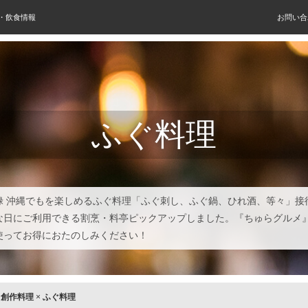
屋・飲食情報
お問い合
ふぐ料理
禄 沖縄でもを楽しめるふぐ料理「ふぐ刺し、ふぐ鍋、ひれ酒、等々」接
な日にご利用できる割烹・料亭ピックアップしました。『ちゅらグルメ
使ってお得におたのしみください！
×
創作料理
×
ふぐ料理