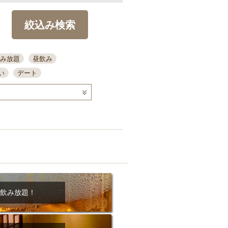
絞込み検索
み放題
昼飲み
い
デート
コース
ディナー
念日
泡盛
喫煙可
ーキ
歓迎会
宴会
部屋30名
カウンター
カクテル
送別会
ビ
飲み会
掘りごたつ
クーポン
結納・顔会わせ
飲み放題！
全面禁煙