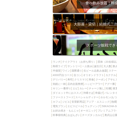
飲み放題付きコース3
食べ飲み放題｜料
キリン一番搾り
アレルギー対応可能
ダイエット中におス
大部屋・貸切｜結婚式二
ソファー
激辛料
ファーストフード
スクリーン
スペ
スポーツ観戦でき
カニ
カフェ
餃子
キリン
ランチ
テイクアウト（お持ち帰り）
団体（20名様以
島唄ライブ
サントリー
一人飲み
ホッピー
誕生日
大人数
焼肉
飲
半個室
ワイン
国際通り
生ビール込飲み放題
ステー
マイク
サッポロ
4000円台コース
合コン
オリオンドラフト
カクテル
デリバリー
寿司
クリスマス
和食
クーポン
アサヒ
市立病院前駅周辺
気軽に一杯
店内全面禁煙
ハッピーアワー
アグー豚
綺麗orお洒落なトイ
キリン一番搾り
エビ
カレー
チャージ無し
牡蠣
夜
ダイエット中におススメ
沖縄そば
串揚げ
バレンタ
クラフトビール
ファーストフード
スペシャルディナー
ホルモン(もつ
カフェ
ジビエ
安里駅周辺
アジア・エスニック
熱燗
壺川駅周辺
秋限
電気ブラン
エビスビール
ウェディング
58KACHA-
ラクレット
赤嶺
お好み焼き・もんじゃ
オーガニック
プレミアムフラ
幹事様特典
おばんざい
チーズタッカルビ
奥武山公