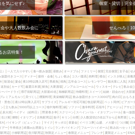
000円
肉の日
おもろまち駅周辺
オープンテラス
マトン・ラ
金を気にせず♪
個室・貸切｜完全
エビ
カレー
チャージ無し
牡蠣
夜景・景色◎
夜12時以降
牧志駅周辺
ペット同伴
ビアガーデン
チーズ
天ぷら
ラ
スメ
沖縄そば
串揚げ
バレンタイン
立ち飲み
5000円以上
次会や大人数飲み会に
せんべろ｜10
理
石垣牛
アヒージョ
アサヒ
割烹
女性専用トイレあり
スペシャルディナー
ホルモン(もつ)
炭火焼
ペイディ（給料日）
インバル・イタリアンバール
食べ放題
動物カフェ＆バー
屋富祖地
るお店特集！
ジビエ
安里駅周辺
アジア・エスニック
熱燗
生け簀
獺祭
分煙
少人数貸切(15名以下から)
島野菜
しゃぶしゃぶ
パクチー
上）
一人で入りやすい
食べ飲み放題
昼飲み
オードブル
ファミリー
個室
完全個室
女子会
せ
み放題付きコース
電気ブラン
ディナー
エビスビール
接待・会食
ちょい飲み
ウェディング
コスパ最高
肉料理
58KACHA-SEA
模合
インスタ映え
バイ
座敷
キ
歓迎会
宴会
夜10時以降入店可
県産魚
焼鳥
忘年会コース
レモンサワー
観光客に人気
大部
昼宴会
イベリコ豚
山盛、メガ盛り
つけ麺
日本そば
冬
送別会
カード可
厳選日本酒
鮮魚
大衆酒場
ノンアルコールビール
ウィスキー
テレビ
飲み会
スーパードライ
県庁前駅周辺
大部屋40名
旭橋駅周辺
沖縄料理
スイーツ
結納・顔会わせ
大部屋
中華
お好み焼き・もんじゃ
オーガニック
プレミアムフライデー
プレミアムモルツ
貝づくし
燻製料理
美栄橋駅周辺
飲み放題付きコース3000円
肉の日
おもろま
レ
ランチバイキング
フルーツハイボール
飲み比べセット
首里
景・景色◎
夜12時以降入店可
サプライズ
アレルギー対応可能
牧志駅周辺
ペット同伴
ビアガー
イン
立ち飲み
5000円以上コース
地中海料理
鍋
ソファー
激辛料理
石垣牛
アヒージョ
アサヒ
鉄板焼き
幹事様特典
おばんざい
チーズタッカルビ
奥武山公園
)
炭火焼
ペイディ（給料日）
野菜巻き串
スクリーン
スペインバル・イタリアンバール
食べ放題
生け簀
獺祭
イタリアン
古島駅周辺
餃子
キリン
分煙
少人数貸切(15名以下から)
島野菜
しゃ
定メニュー
春限定メニュー
フレンチ
夏限定メニュー
ENJOY 
SEA
バイキング（ビュッフェ）
マイク
サッポロ
昼宴会
イベリコ豚
山盛、メガ盛り
つけ麺
日
駅周辺
シードル
那覇空港駅周辺
儀保駅周辺
イデー
牛串焼き
綺麗orお洒落なトイレ
ランチバイキング
フルーツハイボール
飲み比べセット
園駅周辺
小禄駅周辺
壺川駅周辺
秋限定メニュー
春限定メニュー
フレンチ
夏限定メニュー
ENJ