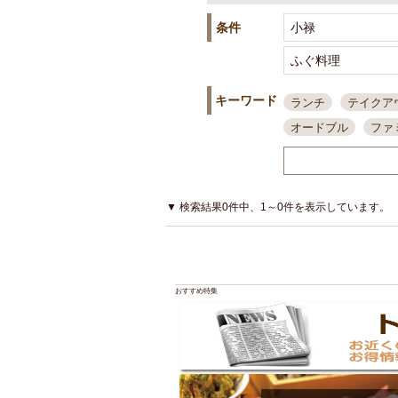
条件
キーワード
ランチ
テイクア
オードブル
ファ
スポーツ観戦
島
接待・会食
ちょ
結婚式二次会
朝
▼ 検索結果0件中、1～0件を表示しています。
夜10時以降入店可
貸切可
大部屋20
カード可
厳選日
おすすめ特集
3000円台コース
アサヒスーパードラ
大部屋50名以上～
ハッピーアワー