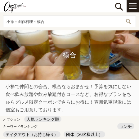
小禄 × 創作料理 × 模合
模合
小禄で仲間との会合、模合ならおまかせ！予算を気にしない
食べ飲み放題や飲み放題付きコースなど、お得なプランをち
ゅらグルメ限定クーポンでさらにお得に！雰囲気重視派には
個室もご用意しております。
人気ランキング順
オプション
ランチ
キーワードランキング
テイクアウト（お持ち帰り）
団体（20名様以上）