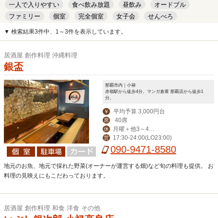
一人で入りやすい
食べ飲み放題
昼飲み
オードブル
ファミリー
個室
完全個室
女子会
せんべろ
キッズルーム
安い
デート
▼ 検索結果3件中、1～3件を表示しています。
居酒屋 創作料理 沖縄料理
銀盃
那覇市内｜小禄
赤嶺駅から徒歩4分。マンガ倉庫 那覇店から徒歩1
分。
平均予算 3,000円台
￥
40席
席
月曜＋他3～4日
休
17:30-24:00(LO23:00)
営
変動でお休み
090-9471-8580
地元のお魚、地元で採れた野菜(オーナーが運営する畑)など旬の料理も提供。 お
料理の見映えにもこだわっております。
居酒屋 創作料理 和食 洋食 その他