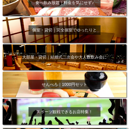
食べ飲み放題｜料金を気にせず♪
個室・貸切｜完全個室でゆったりと
大部屋・貸切｜結婚式二次会や大人数飲み会に
せんべろ｜1000円セット
スポーツ観戦できるお店特集！