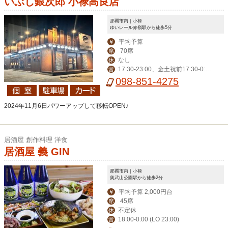
いぶし銀次郎 小禄高良店
那覇市内｜小禄
ゆいレール赤嶺駅から徒歩5分
平均予算
￥
70席
席
なし
休
17:30-23:00、金土祝前17:30-0:0
営
0
098-851-4275
2024年11月6日パワーアップして移転OPEN♪
居酒屋 創作料理 洋食
居酒屋 義 GIN
那覇市内｜小禄
奥武山公園駅から徒歩2分
平均予算 2,000円台
￥
45席
席
不定休
休
18:00-0:00 (LO 23:00)
営