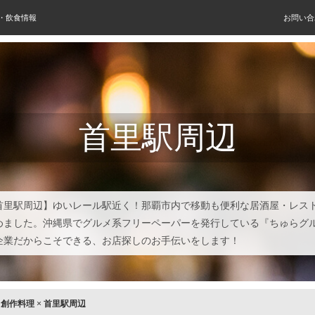
屋・飲食情報
お問い合
首里駅周辺
首里駅周辺】ゆいレール駅近く！那覇市内で移動も便利な居酒屋・レス
めました。沖縄県でグルメ系フリーペーパーを発行している『ちゅらグ
企業だからこそできる、お店探しのお手伝いをします！
×
創作料理
×
首里駅周辺