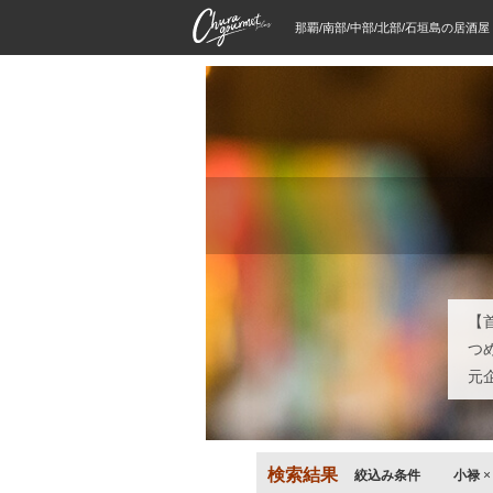
那覇/南部/中部/北部/石垣島の居酒
【
つ
元
検索結果
絞込み条件
小禄