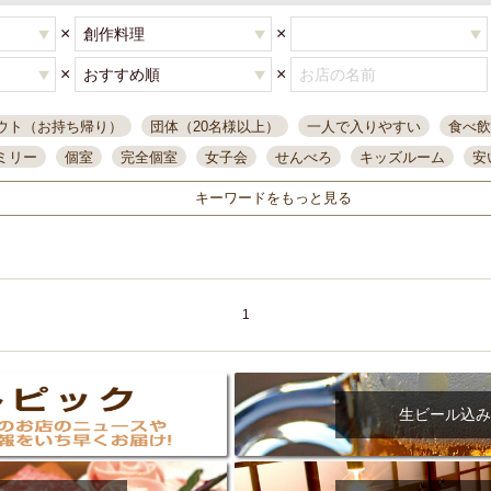
×
×
×
×
ウト（お持ち帰り）
団体（20名様以上）
一人で入りやすい
食べ飲
ミリー
個室
完全個室
女子会
せんべろ
キッズルーム
安
唄ライブ
サントリー
一人飲み
誕生日
大人数
飲み放題付き
キーワードをもっと見る
い飲み
コスパ最高
肉料理
模合
インスタ映え
座敷席
記
まで営業
半個室
ワイン
国際通り
生ビール込飲み放題
ステ
県産魚
焼鳥
忘年会コース
レモンサワー
観光客に人気
大
名
落ち着いた空間
4000円台コース
合コン
オリオンドラフト
1
本酒
鮮魚
大衆酒場
ノンアルコールビール
ウィスキー
テレ
ピザ
焼酎
カラオケ
デリバリー
寿司
クリスマス
和食
イ
県庁前駅周辺
大部屋40名
旭橋駅周辺
沖縄料理
スイーツ
生ビール込み
オリオン
海ぶどう
パスタ
民謡・生演奏
気軽に一杯
店内
アグー豚
プレミアムモルツ
貝づくし
燻製料理
美栄橋駅周辺