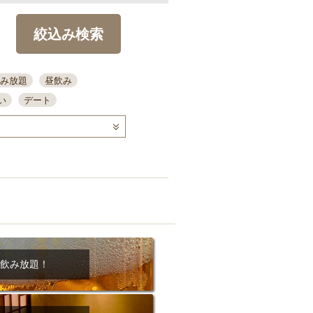
絞込み検索
み放題
昼飲み
い
デート
コース
ディナー
念日
泡盛
喫煙可
ーキ
歓迎会
宴会
部屋30名
カウンター
カクテル
送別会
ビ
飲み会
掘りごたつ
クーポン
結納・顔会わせ
飲み放題！
全面禁煙