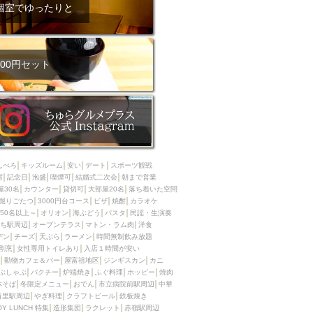
ム肉
洋食
個室でゆったりと
入店可
サプライズ
ーメン
時間無制飲み放題
コース
地中海料理
鍋
00円セット
入店１時間が安い
野菜巻き串
区
ジンギスカン
イタリアン
古島駅周辺
炉端焼き
ふぐ料理
んべろ
キッズルーム
安い
デート
スポーツ観戦
キング（ビュッフェ）
席
記念日
泡盛
喫煙可
結婚式二次会
朝まで営業
屋30名
カウンター
貸切可
大部屋20名
落ち着いた空間
限定メニュー
おでん
掘りごたつ
3000円台コース
ピザ
焼酎
カラオケ
50名以上～
オリオン
海ぶどう
パスタ
民謡・生演奏
牛串焼き
ち駅周辺
オープンテラス
マトン・ラム肉
洋食
駅周辺
やぎ料理
デン
チーズ
天ぷら
ラーメン
時間無制飲み放題
割烹
女性専用トイレあり
入店１時間が安い
駅周辺
小禄駅周辺
動物カフェ＆バー
屋富祖地区
ジンギスカン
カニ
ぶしゃぶ
パクチー
炉端焼き
ふぐ料理
ホッピー
焼肉
LUNCH 特集
造形集団
本そば
冬限定メニュー
おでん
市立病院前駅周辺
中華
首里駅周辺
やぎ料理
クラフトビール
鉄板焼き
OY LUNCH 特集
造形集団
ラクレット
赤嶺駅周辺