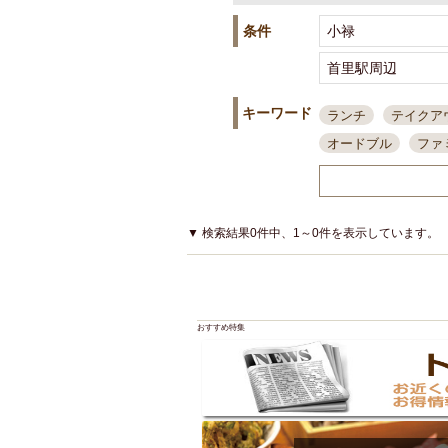
条件
キーワード
ランチ
テイクア
オードブル
ファ
スポーツ観戦
島
接待・会食
ちょ
結婚式二次会
朝
▼ 検索結果0件中、1～0件を表示しています。
夜10時以降入店可
貸切可
大部屋20
カード可
厳選日
おすすめ特集
3000円台コース
アサヒスーパードラ
大部屋50名以上～
ハッピーアワー