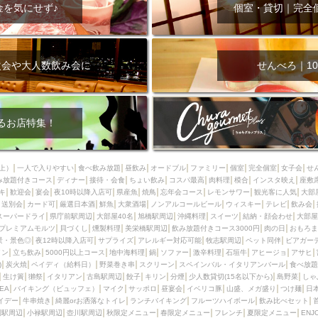
000円
肉の日
おもろまち駅周辺
オープンテラス
マトン・ラ
金を気にせず♪
個室・貸切｜完全
エビ
カレー
チャージ無し
牡蠣
夜景・景色◎
夜12時以降
牧志駅周辺
ペット同伴
ビアガーデン
チーズ
天ぷら
ラ
スメ
沖縄そば
串揚げ
バレンタイン
立ち飲み
5000円以上
次会や大人数飲み会に
せんべろ｜10
理
石垣牛
アヒージョ
アサヒ
割烹
女性専用トイレあり
スペシャルディナー
ホルモン(もつ)
炭火焼
ペイディ（給料日）
インバル・イタリアンバール
食べ放題
動物カフェ＆バー
屋富祖地
るお店特集！
ジビエ
安里駅周辺
アジア・エスニック
熱燗
生け簀
獺祭
分煙
少人数貸切(15名以下から)
島野菜
しゃぶしゃぶ
パクチー
上）
一人で入りやすい
食べ飲み放題
昼飲み
オードブル
ファミリー
個室
完全個室
女子会
せ
み放題付きコース
電気ブラン
ディナー
エビスビール
接待・会食
ちょい飲み
ウェディング
コスパ最高
肉料理
58KACHA-SEA
模合
インスタ映え
バイ
座敷
キ
歓迎会
宴会
夜10時以降入店可
県産魚
焼鳥
忘年会コース
レモンサワー
観光客に人気
大部
昼宴会
イベリコ豚
山盛、メガ盛り
つけ麺
日本そば
冬
送別会
カード可
厳選日本酒
鮮魚
大衆酒場
ノンアルコールビール
ウィスキー
テレビ
飲み会
スーパードライ
県庁前駅周辺
大部屋40名
旭橋駅周辺
沖縄料理
スイーツ
結納・顔会わせ
大部屋
中華
お好み焼き・もんじゃ
オーガニック
プレミアムフライデー
プレミアムモルツ
貝づくし
燻製料理
美栄橋駅周辺
飲み放題付きコース3000円
肉の日
おもろま
レ
ランチバイキング
フルーツハイボール
飲み比べセット
首里
景・景色◎
夜12時以降入店可
サプライズ
アレルギー対応可能
牧志駅周辺
ペット同伴
ビアガー
イン
立ち飲み
5000円以上コース
地中海料理
鍋
ソファー
激辛料理
石垣牛
アヒージョ
アサヒ
鉄板焼き
幹事様特典
おばんざい
チーズタッカルビ
奥武山公園
)
炭火焼
ペイディ（給料日）
野菜巻き串
スクリーン
スペインバル・イタリアンバール
食べ放題
生け簀
獺祭
イタリアン
古島駅周辺
餃子
キリン
分煙
少人数貸切(15名以下から)
島野菜
しゃ
定メニュー
春限定メニュー
フレンチ
夏限定メニュー
ENJOY 
SEA
バイキング（ビュッフェ）
マイク
サッポロ
昼宴会
イベリコ豚
山盛、メガ盛り
つけ麺
日
駅周辺
シードル
那覇空港駅周辺
儀保駅周辺
イデー
牛串焼き
綺麗orお洒落なトイレ
ランチバイキング
フルーツハイボール
飲み比べセット
園駅周辺
小禄駅周辺
壺川駅周辺
秋限定メニュー
春限定メニュー
フレンチ
夏限定メニュー
ENJ