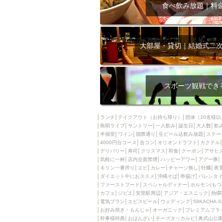
飲み放題付きコース3
食べ飲み放題｜料
キリン一番搾り
アレルギー対応可能
ダイエット中におス
大部屋・貸切｜結婚式二
ソファー
激辛料
ファーストフード
スクリーン
スペ
スポーツ観戦でき
カニ
カフェ
餃子
キリン
ランチ
テイクアウト（お持ち帰り）
団体（20名様以
島唄ライブ
サントリー
一人飲み
ホッピー
誕生日
大人数
焼肉
飲
半個室
ワイン
国際通り
生ビール込飲み放題
ステー
マイク
サッポロ
4000円台コース
合コン
オリオンドラフト
カクテル
デリバリー
寿司
クリスマス
和食
クーポン
アサヒ
市立病院前駅周辺
気軽に一杯
店内全面禁煙
ハッピーアワー
アグー豚
綺麗orお洒落なトイ
キリン一番搾り
エビ
カレー
チャージ無し
牡蠣
夜
ダイエット中におススメ
沖縄そば
串揚げ
バレンタ
クラフトビール
ファーストフード
スペシャルディナー
ホルモン(もつ
カフェ
ジビエ
安里駅周辺
アジア・エスニック
熱燗
壺川駅周辺
秋限
電気ブラン
エビスビール
ウェディング
58KACHA-
ラクレット
赤嶺
お好み焼き・もんじゃ
オーガニック
プレミアムフラ
幹事様特典
おばんざい
チーズタッカルビ
奥武山公