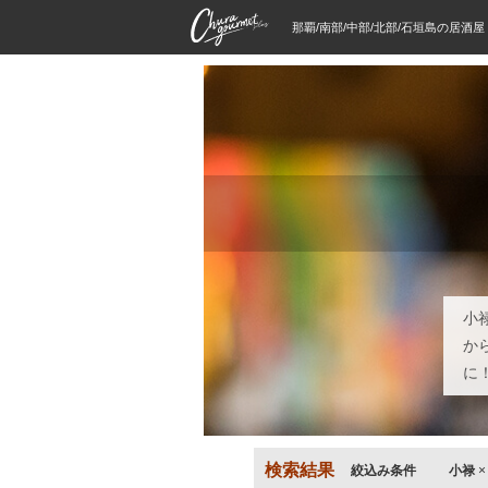
那覇/南部/中部/北部/石垣島の居酒
小
か
に
検索結果
絞込み条件
小禄