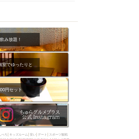
飲み放題！
個室でゆったりと
00円セット
んべろ
キッズルーム
安い
デート
スポーツ観戦