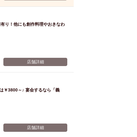
ム肉
洋食
入店可
サプライズ
ーメン
時間無制飲み放題
信有り！他にも創作料理やおきなわ
コース
地中海料理
鍋
入店１時間が安い
野菜巻き串
区
ジンギスカン
イタリアン
古島駅周辺
店舗詳細
炉端焼き
ふぐ料理
キング（ビュッフェ）
限定メニュー
おでん
￥3800～♪ 宴会するなら「義
牛串焼き
駅周辺
やぎ料理
駅周辺
小禄駅周辺
LUNCH 特集
造形集団
店舗詳細