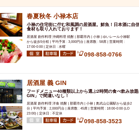
000円
肉の日
おもろまち駅周辺
オープンテラス
マトン・ラ
エビ
カレー
チャージ無し
牡蠣
夜景・景色◎
夜12時以降
春夏秋冬 小禄本店
牧志駅周辺
ペット同伴
ビアガーデン
チーズ
天ぷら
ラ
小禄の住宅街に佇む和風調の居酒屋。鮮魚！日本酒に自
スメ
沖縄そば
串揚げ
バレンタイン
立ち飲み
5000円以上
食材も取り入れております！
理
石垣牛
アヒージョ
アサヒ
割烹
女性専用トイレあり
居酒屋 創作料理 沖縄料理 焼酎 | 那覇市内 | 小禄 | ゆいレール小禄駅
から徒歩5分程 | 平均予算 : 3,000円台 | 座席数 : 58席 | 営業時間 :
スペシャルディナー
ホルモン(もつ)
炭火焼
ペイディ（給料日）
17:00-0:00 | 定休日 : 水曜
インバル・イタリアンバール
食べ放題
動物カフェ＆バー
屋富祖地
098-858-0766
ジビエ
安里駅周辺
アジア・エスニック
熱燗
生け簀
獺祭
分煙
少人数貸切(15名以下から)
島野菜
しゃぶしゃぶ
パクチー
電気ブラン
エビスビール
ウェディング
58KACHA-SEA
バイ
居酒屋 義 GIN
昼宴会
イベリコ豚
山盛、メガ盛り
つけ麺
日本そば
冬
フードメニュー40種類以上から選ぶ2時間の食べ飲み放題は
GIN」で間違いなし！
中華
お好み焼き・もんじゃ
オーガニック
プレミアムフライデー
居酒屋 創作料理 洋食 焼酎 | 那覇市内 | 小禄 | 奥武山公園駅から徒歩2
レ
ランチバイキング
フルーツハイボール
飲み比べセット
首里
分 | 平均予算 : 2,000円台 | 座席数 : 45席 | 営業時間 : 18:00-0:00 (LO
23:00) | 定休日 : 不定休
鉄板焼き
幹事様特典
おばんざい
チーズタッカルビ
奥武山公園
098-858-3523
定メニュー
春限定メニュー
フレンチ
夏限定メニュー
ENJOY 
駅周辺
シードル
那覇空港駅周辺
儀保駅周辺