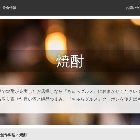
屋・飲食情報
お問い合
焼酎
禄で焼酎が充実したお店探しなら『ちゅらグルメ』におまかせください
ら取り寄せた旨い酒と絶品つまみ。『ちゅらグルメ』クーポンを使えば
！
×
創作料理
×
焼酎