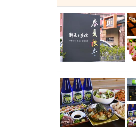
飲み放題付きコース3
キリン一番搾り
アレルギー対応可能
ダイエット中におス
ソファー
激辛料
ファーストフード
スクリーン
スペ
カニ
カフェ
餃子
キリン
ホッピー
焼肉
マイク
サッポロ
市立病院前駅周辺
綺麗orお洒落なトイ
クラフトビール
壺川駅周辺
秋限
ラクレット
赤嶺