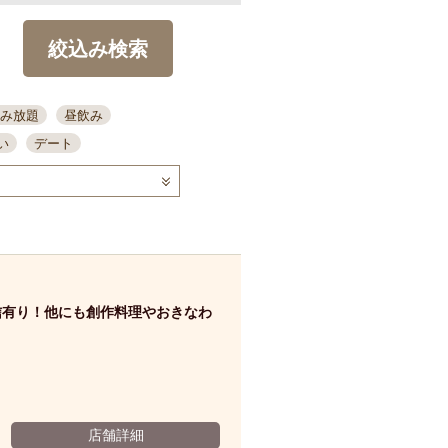
絞込み検索
み放題
昼飲み
い
デート
コース
ディナー
念日
泡盛
喫煙可
ーキ
歓迎会
宴会
部屋30名
カウンター
カクテル
送別会
信有り！他にも創作料理やおきなわ
ビ
飲み会
掘りごたつ
クーポン
結納・顔会わせ
全面禁煙
店舗詳細