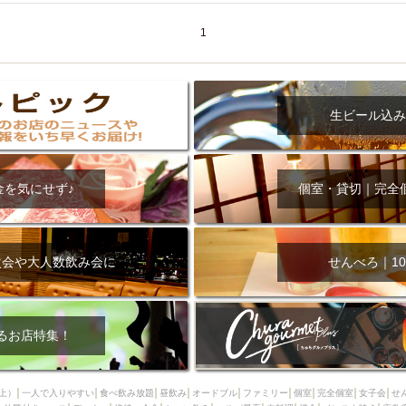
1
生ビール込み
金を気にせず♪
個室・貸切｜完全
次会や大人数飲み会に
せんべろ｜10
るお店特集！
上）
一人で入りやすい
食べ飲み放題
昼飲み
オードブル
ファミリー
個室
完全個室
女子会
せ