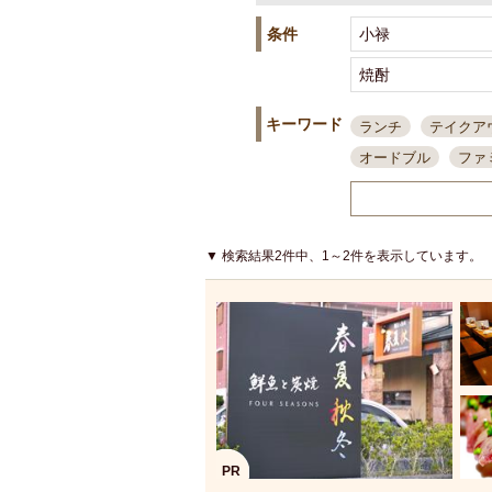
条件
キーワード
ランチ
テイクア
オードブル
ファ
スポーツ観戦
島
接待・会食
ちょ
結婚式二次会
朝
▼ 検索結果2件中、1～2件を表示しています。
夜10時以降入店可
貸切可
大部屋20
カード可
厳選日
3000円台コース
アサヒスーパードラ
大部屋50名以上～
ハッピーアワー
PR