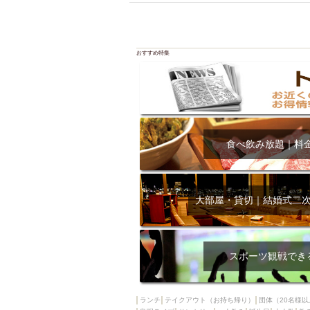
おすすめ特集
食べ飲み放題｜料
大部屋・貸切｜結婚式二
スポーツ観戦でき
ランチ
テイクアウト（お持ち帰り）
団体（20名様以