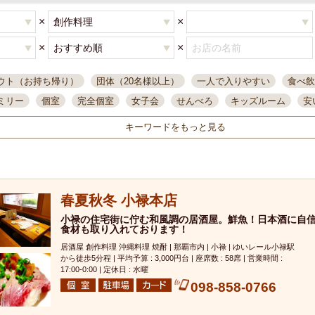
×
×
×
×
ウト（お持ち帰り）
団体（20名様以上）
一人で入りやすい
食べ飲
ミリー
個室
完全個室
女子会
せんべろ
キッズルーム
安
唄ライブ
サントリー
一人飲み
誕生日
大人数
飲み放題付き
キーワードをもっと見る
い飲み
コスパ最高
肉料理
模合
インスタ映え
座敷席
記
まで営業
半個室
ワイン
国際通り
生ビール込飲み放題
ステ
県産魚
焼鳥
忘年会コース
レモンサワー
観光客に人気
大
春夏秋冬 小禄本店
名
落ち着いた空間
4000円台コース
合コン
オリオンドラフト
本酒
鮮魚
小禄の住宅街に佇む和風調の居酒屋。鮮魚！日本酒に自
大衆酒場
ノンアルコールビール
ウィスキー
テレ
食材も取り入れております！
ピザ
焼酎
カラオケ
デリバリー
寿司
クリスマス
和食
居酒屋 創作料理 沖縄料理 焼酎 | 那覇市内 | 小禄 | ゆいレール小禄駅
イ
県庁前駅周辺
大部屋40名
旭橋駅周辺
沖縄料理
スイーツ
から徒歩5分程 | 平均予算 : 3,000円台 | 座席数 : 58席 | 営業時間 :
17:00-0:00 | 定休日 : 水曜
オリオン
海ぶどう
パスタ
民謡・生演奏
気軽に一杯
店内
098-858-0766
アグー豚
プレミアムモルツ
貝づくし
燻製料理
美栄橋駅周辺