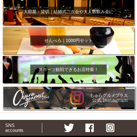
大部屋・貸切｜結婚式二次会や大人数飲み会に
せんべろ｜1000円セット
スポーツ観戦できるお店特集！
SNS
accounts