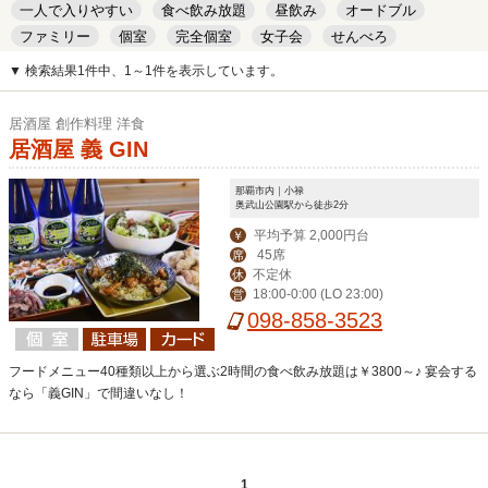
一人で入りやすい
食べ飲み放題
昼飲み
オードブル
ファミリー
個室
完全個室
女子会
せんべろ
キッズルーム
安い
デート
▼ 検索結果1件中、1～1件を表示しています。
居酒屋 創作料理 洋食
居酒屋 義 GIN
那覇市内｜小禄
奥武山公園駅から徒歩2分
平均予算 2,000円台
￥
45席
席
不定休
休
18:00-0:00 (LO 23:00)
営
098-858-3523
フードメニュー40種類以上から選ぶ2時間の食べ飲み放題は￥3800～♪ 宴会する
なら「義GIN」で間違いなし！
1