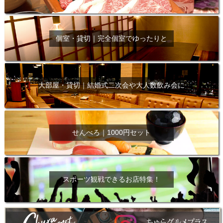
個室・貸切｜完全個室でゆったりと
大部屋・貸切｜結婚式二次会や大人数飲み会に
せんべろ｜1000円セット
スポーツ観戦できるお店特集！