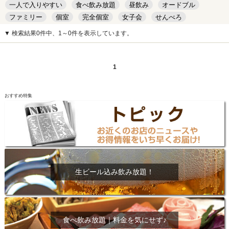
一人で入りやすい
食べ飲み放題
昼飲み
オードブル
ファミリー
個室
完全個室
女子会
せんべろ
キッズルーム
安い
デート
▼ 検索結果0件中、1～0件を表示しています。
1
おすすめ特集
生ビール込み飲み放題！
食べ飲み放題｜料金を気にせず♪