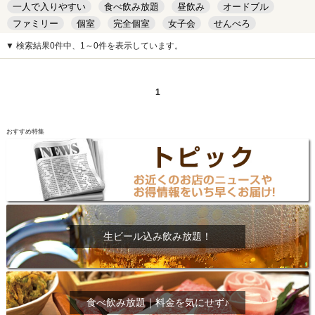
一人で入りやすい
食べ飲み放題
昼飲み
オードブル
ファミリー
個室
完全個室
女子会
せんべろ
キッズルーム
安い
デート
▼ 検索結果0件中、1～0件を表示しています。
1
おすすめ特集
生ビール込み飲み放題！
食べ飲み放題｜料金を気にせず♪