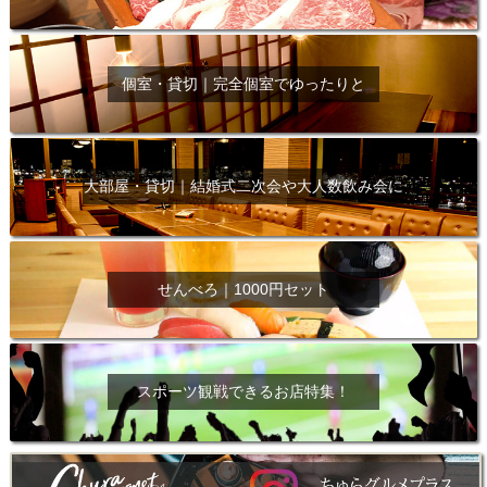
個室・貸切｜完全個室でゆったりと
大部屋・貸切｜結婚式二次会や大人数飲み会に
せんべろ｜1000円セット
スポーツ観戦できるお店特集！