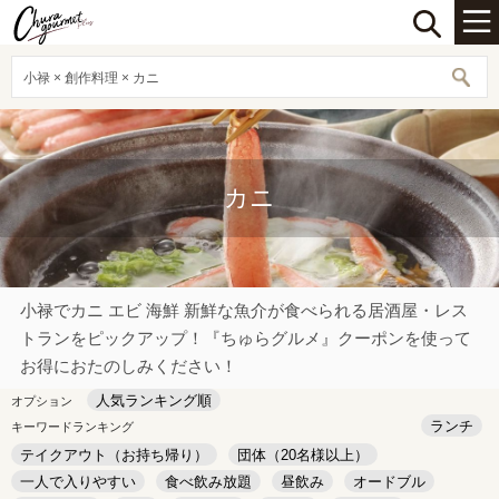
小禄 × 創作料理 × カニ
カニ
小禄でカニ エビ 海鮮 新鮮な魚介が食べられる居酒屋・レス
トランをピックアップ！『ちゅらグルメ』クーポンを使って
お得におたのしみください！
人気ランキング順
オプション
ランチ
キーワードランキング
テイクアウト（お持ち帰り）
団体（20名様以上）
一人で入りやすい
食べ飲み放題
昼飲み
オードブル