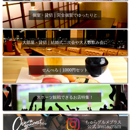
個室・貸切｜完全個室でゆったりと
大部屋・貸切｜結婚式二次会や大人数飲み会に
せんべろ｜1000円セット
スポーツ観戦できるお店特集！