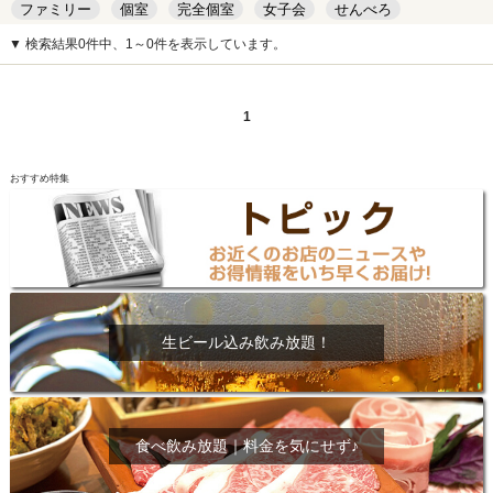
ファミリー
個室
完全個室
女子会
せんべろ
キッズルーム
安い
デート
▼ 検索結果0件中、1～0件を表示しています。
1
おすすめ特集
生ビール込み飲み放題！
食べ飲み放題｜料金を気にせず♪