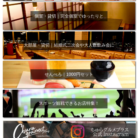
個室・貸切｜完全個室でゆったりと
大部屋・貸切｜結婚式二次会や大人数飲み会に
せんべろ｜1000円セット
スポーツ観戦できるお店特集！