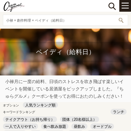
小禄 × 創作料理 × ペイディ（給料日）
ペイディ（給料日）
小禄月に一度の給料、日頃のストレスを吹き飛ばす楽しいイ
ベントを開催している居酒屋をピックアップしました。『ち
ゅらグルメ』クーポンを使ってお得におたのしみください！
人気ランキング順
オプション
ランチ
キーワードランキング
テイクアウト（お持ち帰り）
団体（20名様以上）
一人で入りやすい
食べ飲み放題
昼飲み
オードブル