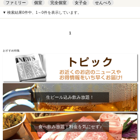
ファミリー
個室
完全個室
女子会
せんべろ
キッズルーム
安い
デート
▼ 検索結果0件中、1～0件を表示しています。
1
おすすめ特集
生ビール込み飲み放題！
食べ飲み放題｜料金を気にせず♪