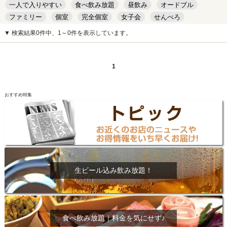
一人で入りやすい
食べ飲み放題
昼飲み
オードブル
ファミリー
個室
完全個室
女子会
せんべろ
キッズルーム
安い
デート
▼ 検索結果0件中、1～0件を表示しています。
1
おすすめ特集
生ビール込み飲み放題！
食べ飲み放題｜料金を気にせず♪