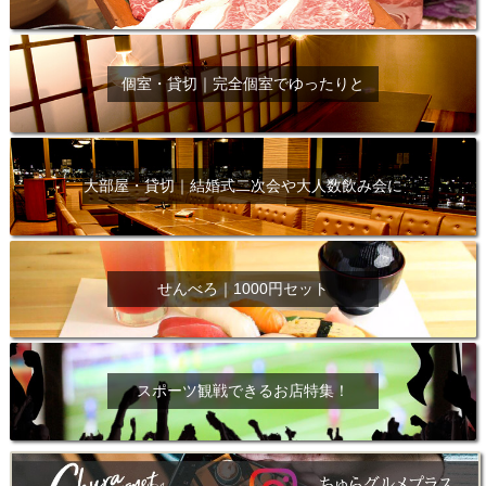
個室・貸切｜完全個室でゆったりと
大部屋・貸切｜結婚式二次会や大人数飲み会に
せんべろ｜1000円セット
スポーツ観戦できるお店特集！