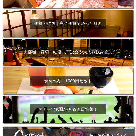
個室・貸切｜完全個室でゆったりと
大部屋・貸切｜結婚式二次会や大人数飲み会に
せんべろ｜1000円セット
スポーツ観戦できるお店特集！