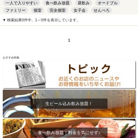
一人で入りやすい
食べ飲み放題
昼飲み
オードブル
ファミリー
個室
完全個室
女子会
せんべろ
キッズルーム
安い
デート
▼ 検索結果0件中、1～0件を表示しています。
1
おすすめ特集
生ビール込み飲み放題！
食べ飲み放題｜料金を気にせず♪