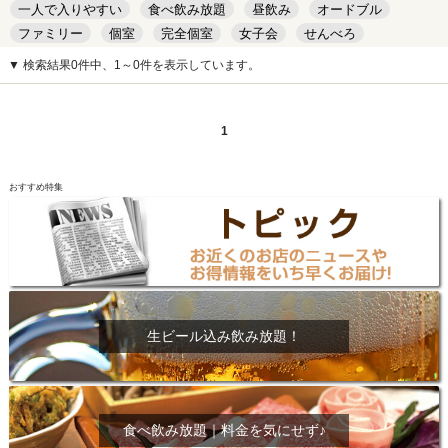
一人で入りやすい
食べ飲み放題
昼飲み
オードブル
ファミリー
個室
完全個室
女子会
せんべろ
キッズルーム
安い
デート
▼ 検索結果0件中、1～0件を表示しています。
1
おすすめ特集
生ビール込み飲み放題！
食べ飲み放題｜料金を気にせず♪