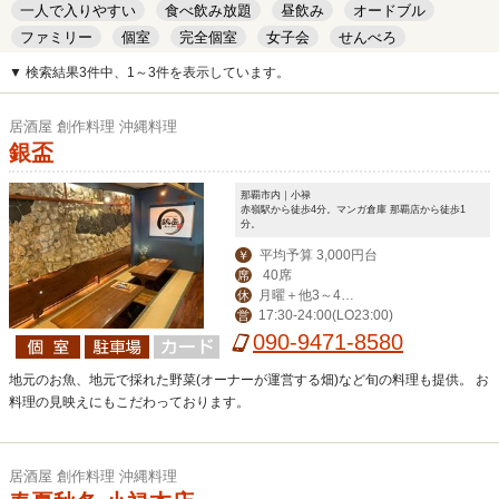
一人で入りやすい
食べ飲み放題
昼飲み
オードブル
ファミリー
個室
完全個室
女子会
せんべろ
キッズルーム
安い
デート
▼ 検索結果3件中、1～3件を表示しています。
居酒屋 創作料理 沖縄料理
銀盃
那覇市内｜小禄
赤嶺駅から徒歩4分。マンガ倉庫 那覇店から徒歩1
分。
平均予算 3,000円台
￥
40席
席
月曜＋他3～4日
休
17:30-24:00(LO23:00)
営
変動でお休み
090-9471-8580
地元のお魚、地元で採れた野菜(オーナーが運営する畑)など旬の料理も提供。 お
料理の見映えにもこだわっております。
居酒屋 創作料理 沖縄料理