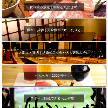
食べ飲み放題｜料金を気にせず♪
個室・貸切｜完全個室でゆったりと
大部屋・貸切｜結婚式二次会や大人数飲み会に
せんべろ｜1000円セット
スポーツ観戦できるお店特集！