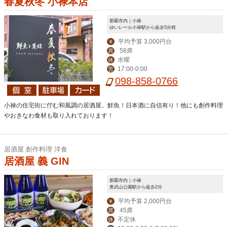
春夏秋冬 小禄本店
那覇市内｜小禄
ゆいレール小禄駅から徒歩5分程
平均予算 3,000円台
￥
58席
席
水曜
休
17:00-0:00
営
098-858-0766
小禄の住宅街に佇む和風調の居酒屋。鮮魚！日本酒に自信有り！他にも創作料理
やおきなわ食材も取り入れております！
居酒屋 創作料理 洋食
居酒屋 義 GIN
那覇市内｜小禄
奥武山公園駅から徒歩2分
平均予算 2,000円台
￥
45席
席
不定休
休