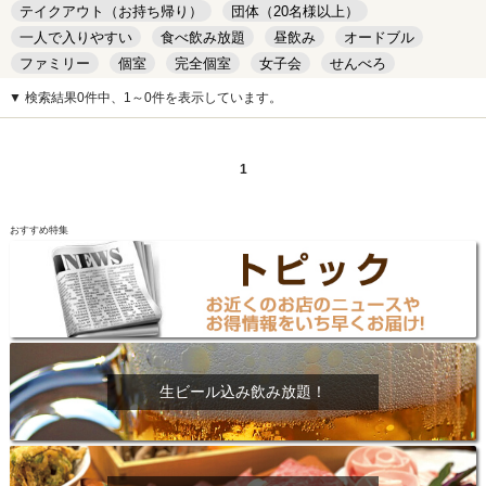
テイクアウト（お持ち帰り）
団体（20名様以上）
一人で入りやすい
食べ飲み放題
昼飲み
オードブル
ファミリー
個室
完全個室
女子会
せんべろ
キッズルーム
安い
デート
▼ 検索結果0件中、1～0件を表示しています。
1
おすすめ特集
生ビール込み飲み放題！