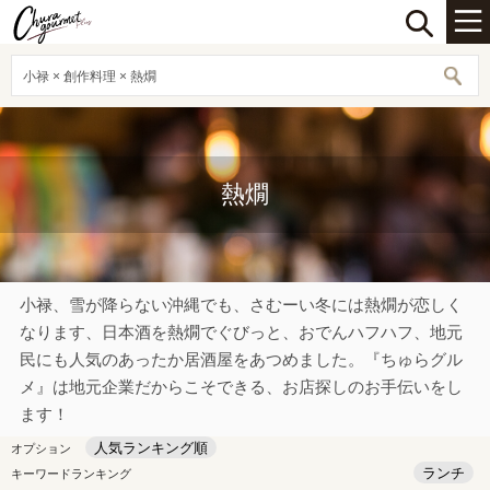
小禄 × 創作料理 × 熱燗
熱燗
小禄、雪が降らない沖縄でも、さむーい冬には熱燗が恋しく
なります、日本酒を熱燗でぐびっと、おでんハフハフ、地元
民にも人気のあったか居酒屋をあつめました。『ちゅらグル
メ』は地元企業だからこそできる、お店探しのお手伝いをし
ます！
人気ランキング順
オプション
ランチ
キーワードランキング