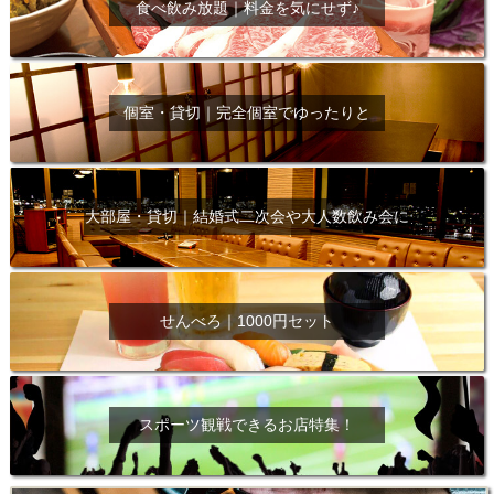
食べ飲み放題｜料金を気にせず♪
個室・貸切｜完全個室でゆったりと
大部屋・貸切｜結婚式二次会や大人数飲み会に
せんべろ｜1000円セット
スポーツ観戦できるお店特集！