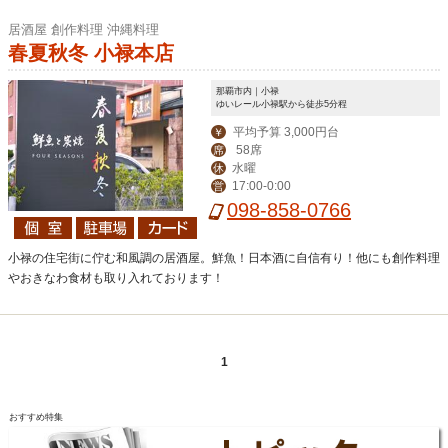
居酒屋 創作料理 沖縄料理
春夏秋冬 小禄本店
那覇市内｜小禄
ゆいレール小禄駅から徒歩5分程
平均予算 3,000円台
￥
58席
席
水曜
休
17:00-0:00
営
098-858-0766
小禄の住宅街に佇む和風調の居酒屋。鮮魚！日本酒に自信有り！他にも創作料理
やおきなわ食材も取り入れております！
1
おすすめ特集