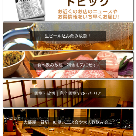
生ビール込み飲み放題！
食べ飲み放題｜料金を気にせず♪
個室・貸切｜完全個室でゆったりと
大部屋・貸切｜結婚式二次会や大人数飲み会に