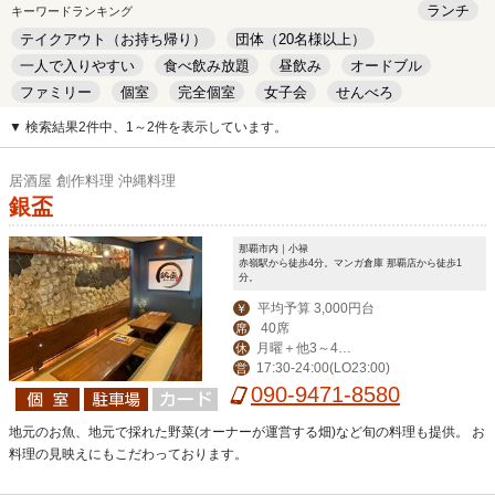
ランチ
キーワードランキング
テイクアウト（お持ち帰り）
団体（20名様以上）
一人で入りやすい
食べ飲み放題
昼飲み
オードブル
ファミリー
個室
完全個室
女子会
せんべろ
キッズルーム
安い
デート
▼ 検索結果2件中、1～2件を表示しています。
居酒屋 創作料理 沖縄料理
銀盃
那覇市内｜小禄
赤嶺駅から徒歩4分。マンガ倉庫 那覇店から徒歩1
分。
平均予算 3,000円台
￥
40席
席
月曜＋他3～4日
休
17:30-24:00(LO23:00)
営
変動でお休み
090-9471-8580
地元のお魚、地元で採れた野菜(オーナーが運営する畑)など旬の料理も提供。 お
料理の見映えにもこだわっております。