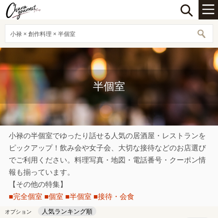
小禄 × 創作料理 × 半個室
半個室
小禄の半個室でゆったり話せる人気の居酒屋・レストランを
ピックアップ！飲み会や女子会、大切な接待などのお店選び
でご利用ください。料理写真・地図・電話番号・クーポン情
報も揃っています。
【その他の特集】
■完全個室
■個室
■半個室
■接待・会食
人気ランキング順
オプション