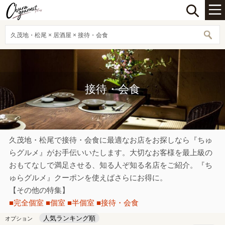
久茂地・松尾 × 居酒屋 × 接待・会食
接待・会食
久茂地・松尾で接待・会食に最適なお店をお探しなら『ちゅ
らグルメ』がお手伝いいたします。大切なお客様を最上級の
おもてなしで満足させる、知る人ぞ知る名店をご紹介。『ち
ゅらグルメ』クーポンを使えばさらにお得に。
【その他の特集】
■完全個室
■個室
■半個室
■接待・会食
人気ランキング順
オプション