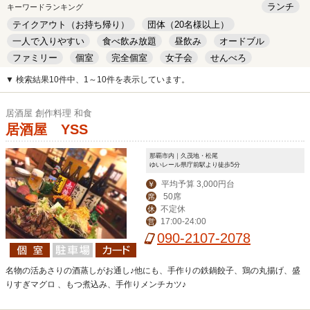
ランチ
キーワードランキング
テイクアウト（お持ち帰り）
団体（20名様以上）
一人で入りやすい
食べ飲み放題
昼飲み
オードブル
ファミリー
個室
完全個室
女子会
せんべろ
キッズルーム
安い
デート
▼ 検索結果10件中、1～10件を表示しています。
居酒屋 創作料理 和食
居酒屋 YSS
那覇市内｜久茂地・松尾
ゆいレール県庁前駅より徒歩5分
平均予算 3,000円台
￥
50席
席
不定休
休
17:00-24:00
営
090-2107-2078
名物の活あさりの酒蒸しがお通し♪他にも、手作りの鉄鍋餃子、鶏の丸揚げ、盛
りすぎマグロ 、もつ煮込み、手作りメンチカツ♪