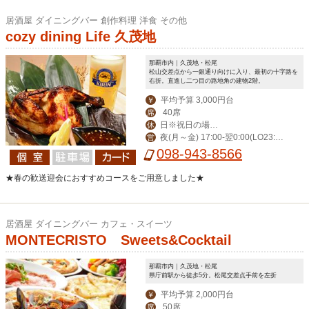
居酒屋 ダイニングバー 創作料理 洋食 その他
cozy dining Life 久茂地
那覇市内｜久茂地・松尾
松山交差点から一銀通り向けに入り、最初の十字路を
右折。直進し二つ目の路地角の建物2階。
平均予算 3,000円台
￥
40席
席
日※祝日の場合
休
夜(月～金) 17:00-翌0:00(LO23:3
営
営業。月曜振替休。
0) (土)-翌1:00(LO翌0:30) 昼(月～金) 1
098-943-8566
1:30-14:00(LO13:30)
★春の歓送迎会におすすめコースをご用意しました★
居酒屋 ダイニングバー カフェ・スイーツ
MONTECRISTO Sweets&Cocktail
那覇市内｜久茂地・松尾
県庁前駅から徒歩5分。松尾交差点手前を左折
平均予算 2,000円台
￥
50席
席