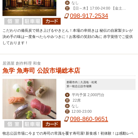
なし
休
【日～木】17:00-24:00 【金土祝
営
前日】-翌3:00 ※2019年2月より営業
098-917-2534
終了時間の変更がございます、詳細は
Web店舗詳細をご覧ください。
こだわりの備長炭で焼き上げるやきとん！本場の串焼きは 秘伝の自家製タレが
決め手の味は一度食べたらやみつきに！お客様の笑顔の為に 赤字覚悟でご提供
しております！
居酒屋 創作料理 和食
魚学 魚寿司 公設市場総本店
那覇市内｜久茂地・松尾
第一牧志公設市場隣
平均予算 2,000円台
￥
22席
席
なし
休
12:00-23:00
営
098-860-9651
牧志公設市場に今までの寿司の常識を覆す寿司屋! 新食感！初体験！は感動レベ