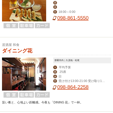
席
休
18:00～0:00
営
098-861-5550
居酒屋 和食
ダイニング花
那覇市内｜久茂地・松尾
平均予算
￥
25席
席
日
休
受け付け13:00-21:00 受け取り18:
営
00-22:00
098-864-2258
旨い肴と、心地よい距離感。今夜も「DINING 花」で一杯。