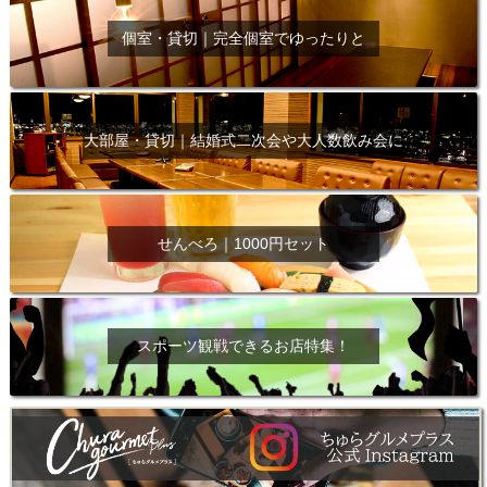
個室・貸切｜完全個室でゆったりと
大部屋・貸切｜結婚式二次会や大人数飲み会に
せんべろ｜1000円セット
スポーツ観戦できるお店特集！