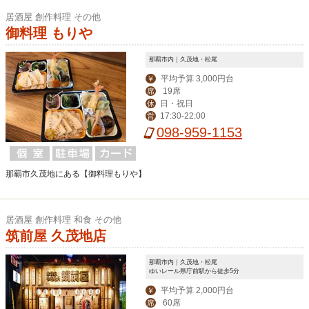
居酒屋 創作料理 その他
御料理 もりや
那覇市内｜久茂地・松尾
平均予算 3,000円台
￥
19席
席
日・祝日
休
17:30-22:00
営
098-959-1153
那覇市久茂地にある【御料理もりや】
居酒屋 創作料理 和食 その他
筑前屋 久茂地店
那覇市内｜久茂地・松尾
ゆいレール県庁前駅から徒歩5分
平均予算 2,000円台
￥
60席
席