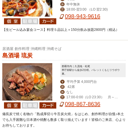
年中無休
休
18:00-翌3:00 （LO 翌2:30)
営
098-943-9616
【生ビール込み宴会コース】料理５品以上＋150分飲み放題2800円（税込）
居酒屋 創作料理 沖縄料理 沖縄そば
島酒場 琉炭
那覇市内｜久茂地・松尾
県庁前駅から徒歩2分程。パレットくもじリウボウ
裏。
平均予算 4,000円台
￥
42席
席
なし
休
17:00-0:00（LO 23:30） 月～木
営
ランチ（弁当有）11:30-13:00
098-867-8636
備長炭で焼く名物の「熟成厚切り牛舌炭火焼」をはじめ、創作料理が自慢♪本土
でも入手困難な日本酒や焼酎も数多く取り揃えています！皆様のご来店、心より
お待ちしております。