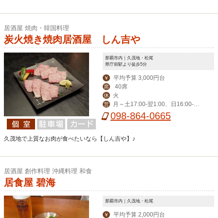
居酒屋 焼肉・韓国料理
炭火焼き焼肉居酒屋 しん吉や
那覇市内｜久茂地・松尾
県庁前駅より徒歩5分
平均予算 3,000円台
￥
40席
席
火
休
月～土17:00-翌1:00、日16:00-0:0
営
0
098-864-0665
久茂地で上質なお肉が食べたいなら【しん吉や】♪
居酒屋 創作料理 沖縄料理 和食
居食屋 碧海
那覇市内｜久茂地・松尾
平均予算 2,000円台
￥