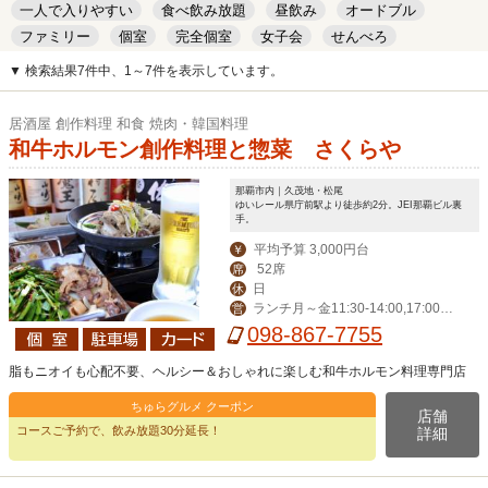
一人で入りやすい
食べ飲み放題
昼飲み
オードブル
ファミリー
個室
完全個室
女子会
せんべろ
キッズルーム
安い
デート
▼ 検索結果7件中、1～7件を表示しています。
居酒屋 創作料理 和食 焼肉・韓国料理
和牛ホルモン創作料理と惣菜 さくらや
那覇市内｜久茂地・松尾
ゆいレール県庁前駅より徒歩約2分。JEI那覇ビル裏
手。
平均予算 3,000円台
￥
52席
席
日
休
ランチ月～金11:30-14:00,17:00-2
営
4:00（LO 23:00）,祝日17:00-24:00
098-867-7755
（LO 23:00)
脂もニオイも心配不要、ヘルシー＆おしゃれに楽しむ和牛ホルモン料理専門店
ちゅらグルメ クーポン
店舗
コースご予約で、飲み放題30分延長！
詳細