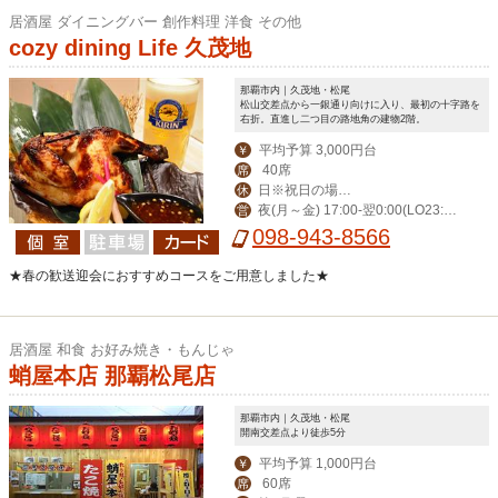
居酒屋 ダイニングバー 創作料理 洋食 その他
cozy dining Life 久茂地
那覇市内｜久茂地・松尾
松山交差点から一銀通り向けに入り、最初の十字路を
右折。直進し二つ目の路地角の建物2階。
平均予算 3,000円台
￥
40席
席
日※祝日の場合
休
夜(月～金) 17:00-翌0:00(LO23:3
営
営業。月曜振替休。
0) (土)-翌1:00(LO翌0:30) 昼(月～金) 1
098-943-8566
1:30-14:00(LO13:30)
★春の歓送迎会におすすめコースをご用意しました★
居酒屋 和食 お好み焼き・もんじゃ
蛸屋本店 那覇松尾店
那覇市内｜久茂地・松尾
開南交差点より徒歩5分
平均予算 1,000円台
￥
60席
席