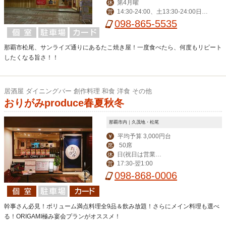
第4月曜
休
14:30-24:00、土13:30-24:00日1
営
3:30-22:00※なくなり次第終了
098-865-5535
那覇市松尾、サンライズ通りにあるたこ焼き屋！一度食べたら、何度もリピート
したくなる旨さ！！
居酒屋 ダイニングバー 創作料理 和食 洋食 その他
おりがみproduce春夏秋冬
那覇市内｜久茂地・松尾
平均予算 3,000円台
￥
50席
席
日(祝日は営業、
休
17:30-翌1:00
営
月曜振替休)
098-868-0006
幹事さん必見！ボリューム満点料理全9品＆飲み放題！さらにメイン料理も選べ
る！ORIGAMI極み宴会プランがオススメ！