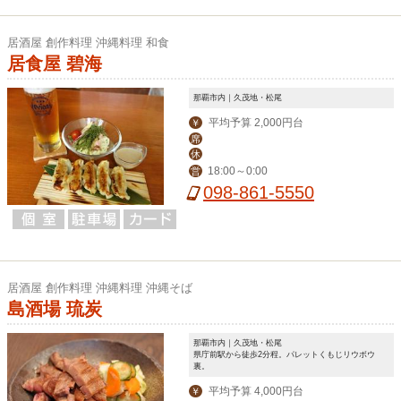
居酒屋 創作料理 沖縄料理 和食
居食屋 碧海
那覇市内｜久茂地・松尾
平均予算 2,000円台
￥
席
休
18:00～0:00
営
098-861-5550
居酒屋 創作料理 沖縄料理 沖縄そば
島酒場 琉炭
那覇市内｜久茂地・松尾
県庁前駅から徒歩2分程。パレットくもじリウボウ
裏。
平均予算 4,000円台
￥