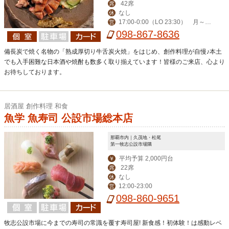
42席
席
なし
休
17:00-0:00（LO 23:30） 月～木
営
ランチ（弁当有）11:30-13:00
098-867-8636
備長炭で焼く名物の「熟成厚切り牛舌炭火焼」をはじめ、創作料理が自慢♪本土
でも入手困難な日本酒や焼酎も数多く取り揃えています！皆様のご来店、心より
お待ちしております。
居酒屋 創作料理 和食
魚学 魚寿司 公設市場総本店
那覇市内｜久茂地・松尾
第一牧志公設市場隣
平均予算 2,000円台
￥
22席
席
なし
休
12:00-23:00
営
098-860-9651
牧志公設市場に今までの寿司の常識を覆す寿司屋! 新食感！初体験！は感動レベ