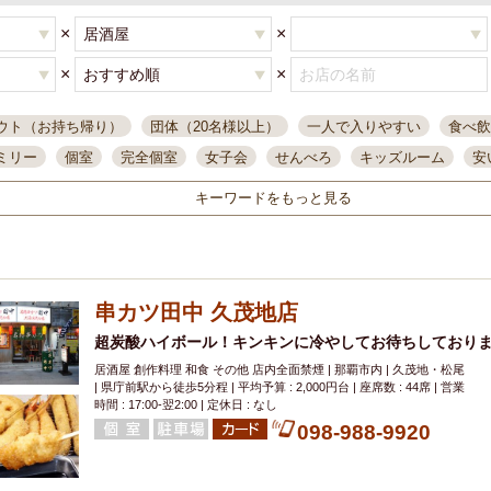
×
×
×
×
ウト（お持ち帰り）
団体（20名様以上）
一人で入りやすい
食べ飲
ミリー
個室
完全個室
女子会
せんべろ
キッズルーム
安
唄ライブ
サントリー
一人飲み
誕生日
大人数
飲み放題付き
キーワードをもっと見る
い飲み
コスパ最高
肉料理
模合
インスタ映え
座敷席
記
まで営業
半個室
ワイン
国際通り
生ビール込飲み放題
ステ
県産魚
焼鳥
忘年会コース
レモンサワー
観光客に人気
大
串カツ田中 久茂地店
名
落ち着いた空間
4000円台コース
合コン
オリオンドラフト
本酒
鮮魚
超炭酸ハイボール！キンキンに冷やしてお待ちしておりま
大衆酒場
ノンアルコールビール
ウィスキー
テレ
居酒屋 創作料理 和食 その他 店内全面禁煙 | 那覇市内 | 久茂地・松尾
ピザ
焼酎
カラオケ
デリバリー
寿司
クリスマス
和食
| 県庁前駅から徒歩5分程 | 平均予算 : 2,000円台 | 座席数 : 44席 | 営業
イ
県庁前駅周辺
大部屋40名
旭橋駅周辺
沖縄料理
スイーツ
時間 : 17:00-翌2:00 | 定休日 : なし
098-988-9920
オリオン
海ぶどう
パスタ
民謡・生演奏
気軽に一杯
店内
アグー豚
プレミアムモルツ
貝づくし
燻製料理
美栄橋駅周辺