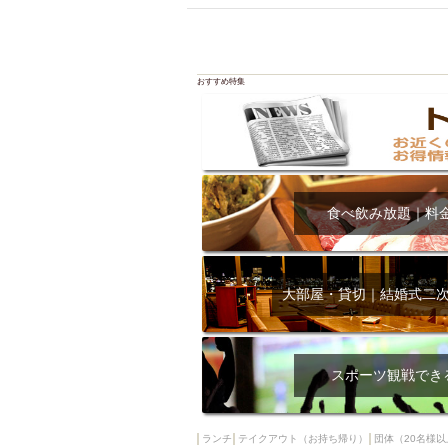
飲み放題付きコース3
キリン一番搾り
アレルギー対応可能
おすすめ特集
ダイエット中におス
ソファー
激辛料
ファーストフード
スクリーン
スペ
カニ
カフェ
食べ飲み放題｜料
餃子
キリン
ホッピー
焼肉
マイク
サッポロ
大部屋・貸切｜結婚式二
市立病院前駅周辺
綺麗orお洒落なトイ
クラフトビール
スポーツ観戦でき
壺川駅周辺
秋限
ラクレット
赤嶺
ランチ
テイクアウト（お持ち帰り）
団体（20名様以