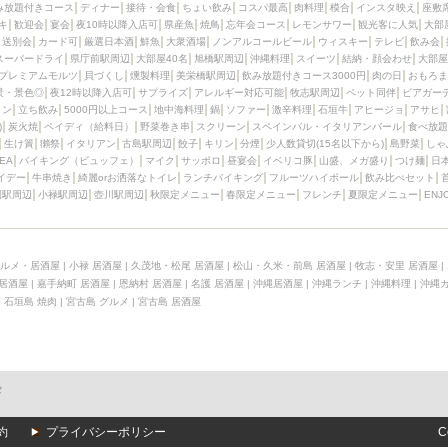
み放題付きコース
ディナー
接待・会食
ちょい飲み
コスパ最高
肉料理
模合
インスタ映え
座敷
キ
歓迎会
宴会
夜10時以降入店可
県産魚
焼鳥
忘年会コース
レモンサワー
観光客に人気
大部
送別会
カード可
厳選日本酒
鮮魚
大衆酒場
ノンアルコールビール
ウィスキー
テレビ
飲み会
スーパードライ
県庁前駅周辺
大部屋40名
旭橋駅周辺
沖縄料理
スイーツ
結納・顔会わせ
大部屋
プレミアムモルツ
貝づくし
燻製料理
美栄橋駅周辺
飲み放題付きコース3000円
肉の日
おもろま
景・景色◎
夜12時以降入店可
サプライズ
アレルギー対応可能
牧志駅周辺
ペット同伴
ビアガー
イン
立ち飲み
5000円以上コース
地中海料理
鍋
ソファー
激辛料理
石垣牛
アヒージョ
アサヒ
)
炭火焼
ペイディ（給料日）
野菜巻き串
スクリーン
スペインバル・イタリアンバール
食べ放題
生け簀
獺祭
イタリアン
古島駅周辺
餃子
キリン
分煙
少人数貸切(15名以下から)
島野菜
しゃ
SEA
バイキング（ビュッフェ）
マイク
サッポロ
昼宴会
イベリコ豚
山盛、メガ盛り
つけ麺
日
イデー
牛串焼き
綺麗orお洒落なトイレ
ランチバイキング
フルーツハイボール
飲み比べセット
園駅周辺
小禄駅周辺
壺川駅周辺
秋限定メニュー
春限定メニュー
フレンチ
夏限定メニュー
ENJ
ルメ・居酒屋
|
小禄 居酒屋
|
久茂地・松尾 居酒屋
|
松山・久米・前島 居酒屋
|
牧志・安里 居酒屋
|
 居酒屋
|
嘉手納町 居酒屋
|
恩納村 居酒屋
|
名護 居酒屋
|
沖縄居酒屋
|
沖縄ランチ
|
沖縄料理
|
沖縄
|
石垣島 焼肉
|
宮古島 グルメ
|
宮古島 居酒屋
メ
約
プライバシーポリシー
C