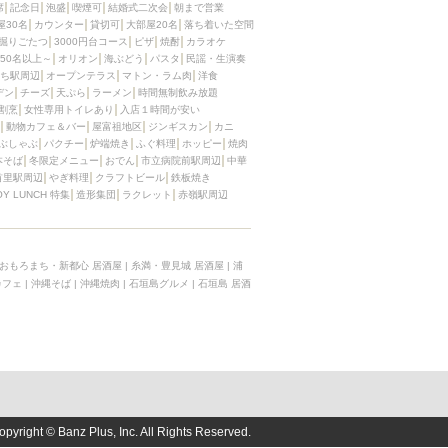
席
記念日
泡盛
喫煙可
結婚式二次会
朝まで営業
屋30名
カウンター
貸切可
大部屋20名
落ち着いた空間
掘りごたつ
3000円台コース
ピザ
焼酎
カラオケ
50名以上～
オリオン
海ぶどう
パスタ
民謡・生演奏
ち駅周辺
オープンテラス
マトン・ラム肉
洋食
デン
チーズ
天ぷら
ラーメン
時間無制飲み放題
割烹
女性専用トイレあり
入店１時間が安い
動物カフェ＆バー
屋富祖地区
ジンギスカン
カニ
ぶしゃぶ
パクチー
炉端焼き
ふぐ料理
ホッピー
焼肉
本そば
冬限定メニュー
おでん
市立病院前駅周辺
中華
首里駅周辺
やぎ料理
クラフトビール
鉄板焼き
OY LUNCH 特集
造形集団
ラクレット
赤嶺駅周辺
おもろまち・新都心 居酒屋
|
糸満・豊見城 居酒屋
|
浦
カフェ
|
沖縄そば
|
沖縄焼肉
|
石垣島グルメ
|
石垣島 居酒
opyright © Banz Plus, Inc. All Rights Reserved.