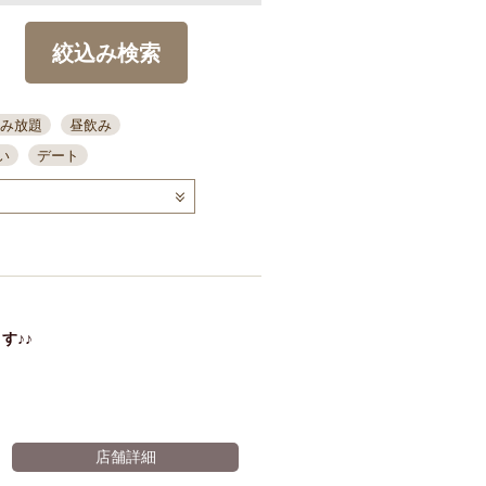
絞込み検索
み放題
昼飲み
い
デート
コース
ディナー
念日
泡盛
喫煙可
ーキ
歓迎会
宴会
部屋30名
カウンター
カクテル
送別会
す♪♪
ビ
飲み会
掘りごたつ
クーポン
結納・顔会わせ
全面禁煙
店舗詳細