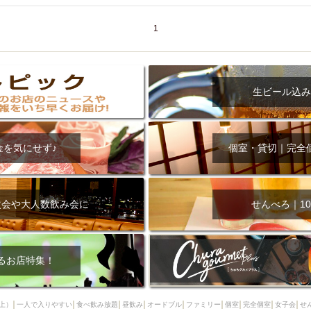
000円
肉の日
おもろまち駅周辺
オープンテラス
マトン・ラ
エビ
カレー
チャージ無し
牡蠣
夜景・景色◎
夜12時以降
1
牧志駅周辺
ペット同伴
ビアガーデン
チーズ
天ぷら
ラ
スメ
沖縄そば
串揚げ
バレンタイン
立ち飲み
5000円以上
理
石垣牛
アヒージョ
アサヒ
割烹
女性専用トイレあり
生ビール込み
スペシャルディナー
ホルモン(もつ)
炭火焼
ペイディ（給料日）
インバル・イタリアンバール
食べ放題
動物カフェ＆バー
屋富祖地
ジビエ
安里駅周辺
アジア・エスニック
熱燗
生け簀
獺祭
金を気にせず♪
個室・貸切｜完全
分煙
少人数貸切(15名以下から)
島野菜
しゃぶしゃぶ
パクチー
電気ブラン
エビスビール
ウェディング
58KACHA-SEA
バイ
昼宴会
イベリコ豚
山盛、メガ盛り
つけ麺
日本そば
冬
次会や大人数飲み会に
せんべろ｜10
中華
お好み焼き・もんじゃ
オーガニック
プレミアムフライデー
レ
ランチバイキング
フルーツハイボール
飲み比べセット
首里
鉄板焼き
幹事様特典
おばんざい
チーズタッカルビ
奥武山公園
るお店特集！
定メニュー
春限定メニュー
フレンチ
夏限定メニュー
ENJOY 
駅周辺
シードル
那覇空港駅周辺
儀保駅周辺
上）
一人で入りやすい
食べ飲み放題
昼飲み
オードブル
ファミリー
個室
完全個室
女子会
せ