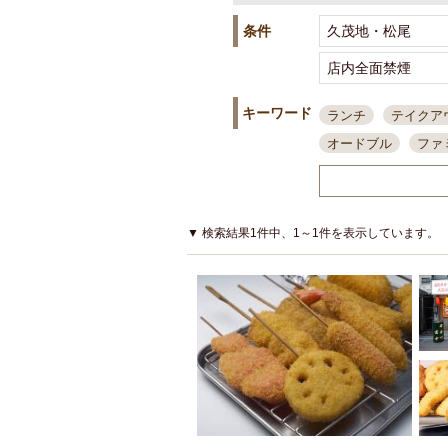
条件
キーワード
ランチ
テイクア
オードブル
ファ
スポーツ観戦
島
接待・会食
ちょ
結婚式二次会
朝
▼ 検索結果1件中、1～1件を表示しています。
夜10時以降入店可
貸切可
大部屋20
カード可
厳選日
3000円台コース
アサヒスーパードラ
大部屋50名以上～
ハッピーアワー