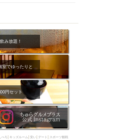
ム肉
洋食
入店可
サプライズ
ーメン
時間無制飲み放題
コース
地中海料理
鍋
入店１時間が安い
飲み放題！
野菜巻き串
区
ジンギスカン
イタリアン
古島駅周辺
個室でゆったりと
炉端焼き
ふぐ料理
キング（ビュッフェ）
限定メニュー
おでん
00円セット
牛串焼き
駅周辺
やぎ料理
駅周辺
小禄駅周辺
LUNCH 特集
造形集団
んべろ
キッズルーム
安い
デート
スポーツ観戦