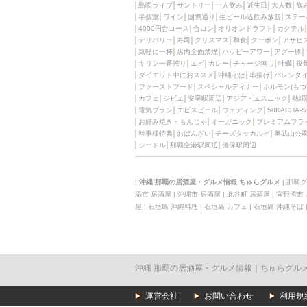
島唄ライブ
サントリー
一人飲み
誕生日
大人数
飲
半個室
ワイン
国際通り
生ビール込飲み放題
ステー
4000円台コース
合コン
オリオンドラフト
カクテル
デリバリー
寿司
クリスマス
和食
クーポン
アサヒ
気軽に一杯
店内全面禁煙
ハッピーアワー
アグー豚
キリン一番搾り
エビ
カレー
チャージ無し
牡蠣
夜
ダイエット中におススメ
沖縄そば
串揚げ
バレンタ
ファーストフード
スペシャルディナー
ホルモン(もつ
カフェ
ジビエ
安里駅周辺
アジア・エスニック
熱燗
電気ブラン
エビスビール
ウェディング
58KACHA-
お好み焼き・もんじゃ
オーガニック
プレミアムフラ
幹事様特典
おばんざい
チーズタッカルビ
奥武山公
シードル
那覇空港駅周辺
儀保駅周辺
|
沖縄 那覇の居酒屋・グルメ情報 ちゅらグルメ
|
那覇グ
添市 居酒屋
|
沖縄市 居酒屋
|
北谷町 居酒屋
|
宜野湾市
屋
|
石垣島 沖縄料理
|
石垣島 カフェ
|
石垣島 沖縄そば
沖縄 那覇の居酒屋・グルメ情報｜ちゅらグル
運営会社
お問い合わせ
利用規