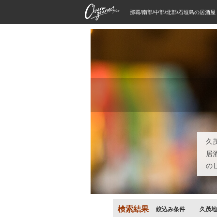
那覇/南部/中部/北部/石垣島の居酒
久
居
の
検索結果
絞込み条件
久茂地