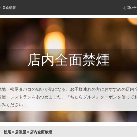
屋・飲食情報
お問い合
店内全面禁煙
茂地・松尾タバコの匂いが気になる、お子様連れの方におすすめの店内
酒屋・レストランをあつめました。『ちゅらグルメ』クーポンを使って
しみください！
・松尾
×
居酒屋
×
店内全面禁煙