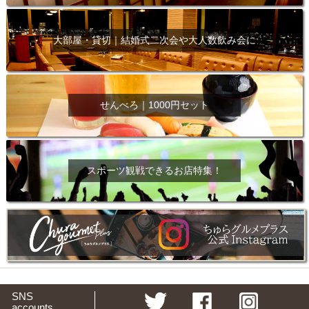
大部屋・貸切｜結婚式二次会や大人数飲み会に
せんべろ｜1000円セット
スポーツ観戦できるお店特集！
SNS
accounts