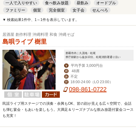
一人で入りやすい
食べ飲み放題
昼飲み
オードブル
ファミリー
個室
完全個室
女子会
せんべろ
キッズルーム
安い
デート
▼ 検索結果1件中、1～1件を表示しています。
居酒屋 創作料理 沖縄料理 和食 沖縄そば
島唄ライブ 樹里
那覇市内｜久茂地・松尾
県庁前駅から徒歩10分。松尾消防署通り沿い
平均予算 3,000円台
￥
48席
席
不定
休
18:00-24:00（LO 23:00）
営
098-861-0722
民謡ライブ用ステージでの演奏・余興もOK、皆の顔が見える広々空間で、会話
も弾む宴会・もあいを楽しもう。大満足＆リーズナブルな飲み放題付宴会コース
も充実！