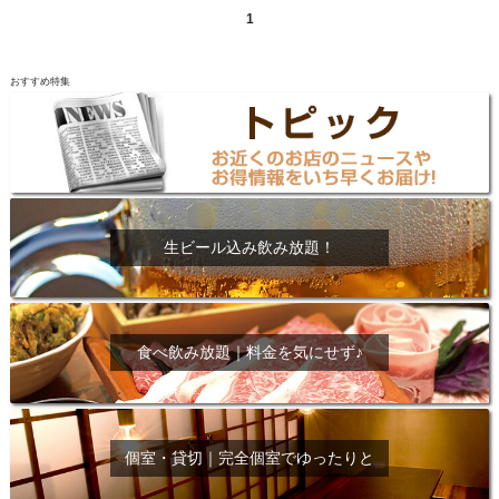
1
おすすめ特集
生ビール込み飲み放題！
食べ飲み放題｜料金を気にせず♪
個室・貸切｜完全個室でゆったりと