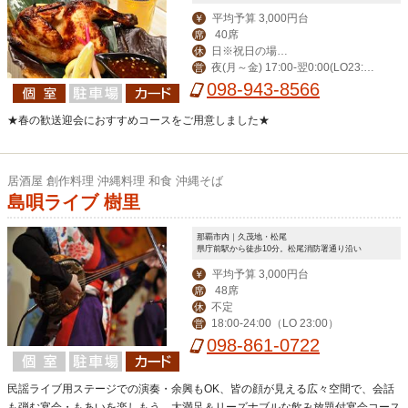
平均予算 3,000円台
￥
40席
席
日※祝日の場合
休
夜(月～金) 17:00-翌0:00(LO23:3
営
営業。月曜振替休。
0) (土)-翌1:00(LO翌0:30) 昼(月～金) 1
098-943-8566
1:30-14:00(LO13:30)
★春の歓送迎会におすすめコースをご用意しました★
居酒屋 創作料理 沖縄料理 和食 沖縄そば
島唄ライブ 樹里
那覇市内｜久茂地・松尾
県庁前駅から徒歩10分。松尾消防署通り沿い
平均予算 3,000円台
￥
48席
席
不定
休
18:00-24:00（LO 23:00）
営
098-861-0722
民謡ライブ用ステージでの演奏・余興もOK、皆の顔が見える広々空間で、会話
も弾む宴会・もあいを楽しもう。大満足＆リーズナブルな飲み放題付宴会コース