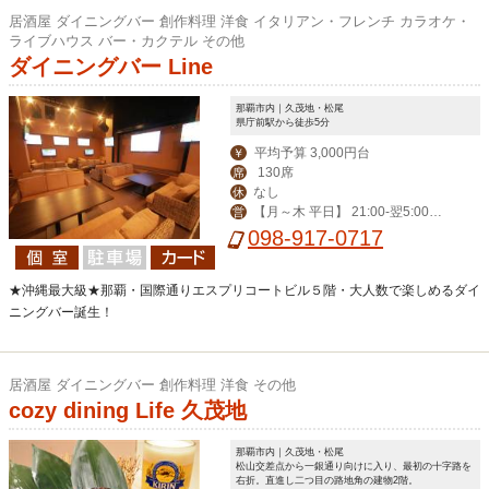
居酒屋 ダイニングバー 創作料理 洋食 イタリアン・フレンチ カラオケ・
ライブハウス バー・カクテル その他
ダイニングバー Line
那覇市内｜久茂地・松尾
県庁前駅から徒歩5分
平均予算 3,000円台
￥
130席
席
なし
休
【月～木 平日】 21:00-翌5:00
営
【その他】19:00-翌6:00
098-917-0717
★沖縄最大級★那覇・国際通りエスプリコートビル５階・大人数で楽しめるダイ
ニングバー誕生！
居酒屋 ダイニングバー 創作料理 洋食 その他
cozy dining Life 久茂地
那覇市内｜久茂地・松尾
松山交差点から一銀通り向けに入り、最初の十字路を
右折。直進し二つ目の路地角の建物2階。