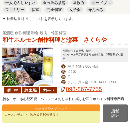
一人で入りやすい
食べ飲み放題
昼飲み
オードブル
ファミリー
個室
完全個室
女子会
せんべろ
キッズルーム
安い
デート
▼ 検索結果4件中、1～4件を表示しています。
居酒屋 創作料理 和食 焼肉・韓国料理
和牛ホルモン創作料理と惣菜 さくらや
那覇市内｜久茂地・松尾
ゆいレール県庁前駅より徒歩約2分。JEI那覇ビル裏
手。
平均予算 3,000円台
￥
52席
席
日
休
ランチ月～金11:30-14:00,17:00-2
営
4:00（LO 23:00）,祝日17:00-24:00
098-867-7755
（LO 23:00)
脂もニオイも心配不要、ヘルシー＆おしゃれに楽しむ和牛ホルモン料理専門店
ちゅらグルメ クーポン
店舗
コースご予約で、飲み放題30分延長！
詳細