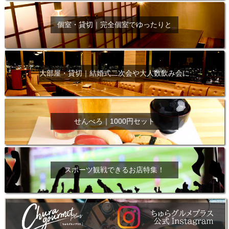
個室・貸切｜完全個室でゆったりと
大部屋・貸切｜結婚式二次会や大人数飲み会に
せんべろ｜1000円セット
スポーツ観戦できるお店特集！