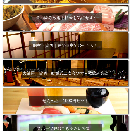
食べ飲み放題｜料金を気にせず♪
個室・貸切｜完全個室でゆったりと
大部屋・貸切｜結婚式二次会や大人数飲み会に
せんべろ｜1000円セット
スポーツ観戦できるお店特集！