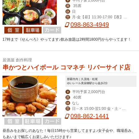
平均予算 2,000円台
￥
35席
席
日
休
月-金【昼】11:30-17:00【夜】17:
営
00-23:00（金は-翌1:00）/土・祝前 1
098-863-4949
5:00-翌1:00
17時まで《せんぺろ》やってます♪飲み放題は2時間1800円からやってます！
居酒屋 創作料理
串かつとハイボール コマネチ リバーサイド店
那覇市内｜久茂地・松尾
ゆいレール美栄橋駅から徒歩2分
平均予算 2,000円台
￥
40席
席
なし
休
日～木 15:00-翌1:00 金・土・祝
営
前 15:00-翌3:00
098-862-1441
昼呑みをお探しのあなた！毎日15時から営業してますよ♪女子会や、職場呑み、
もあいまで幅広くお楽しみいただけます♪