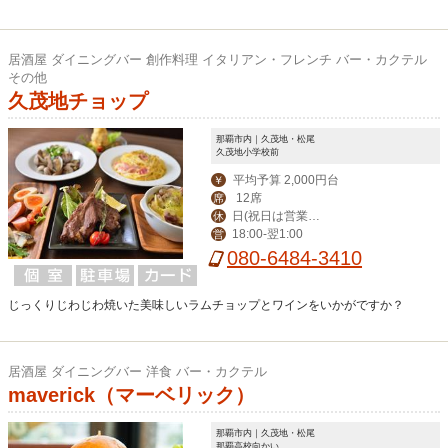
居酒屋 ダイニングバー 創作料理 イタリアン・フレンチ バー・カクテル
その他
久茂地チョップ
那覇市内｜久茂地・松尾
久茂地小学校前
平均予算 2,000円台
￥
12席
席
日(祝日は営業、
休
18:00‐翌1:00
営
月曜振替休)
080-6484-3410
じっくりじわじわ焼いた美味しいラムチョップとワインをいかがですか？
居酒屋 ダイニングバー 洋食 バー・カクテル
maverick（マーベリック）
那覇市内｜久茂地・松尾
那覇高校向かい