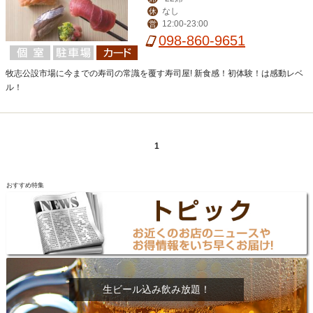
なし
休
12:00-23:00
営
098-860-9651
牧志公設市場に今までの寿司の常識を覆す寿司屋! 新食感！初体験！は感動レベ
ル！
1
おすすめ特集
生ビール込み飲み放題！