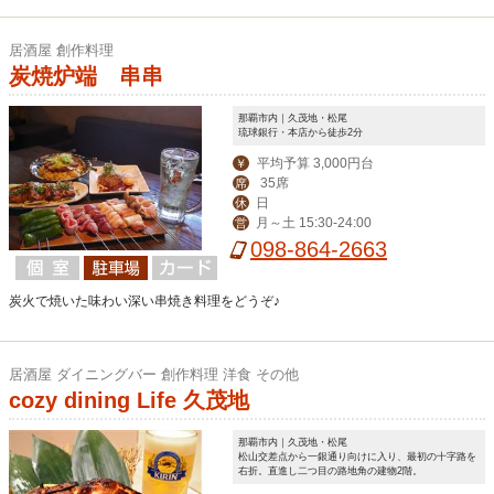
居酒屋 創作料理
炭焼炉端 串串
那覇市内｜久茂地・松尾
琉球銀行・本店から徒歩2分
平均予算 3,000円台
￥
35席
席
日
休
月～土 15:30-24:00
営
098-864-2663
炭火で焼いた味わい深い串焼き料理をどうぞ♪
居酒屋 ダイニングバー 創作料理 洋食 その他
cozy dining Life 久茂地
那覇市内｜久茂地・松尾
松山交差点から一銀通り向けに入り、最初の十字路を
右折。直進し二つ目の路地角の建物2階。