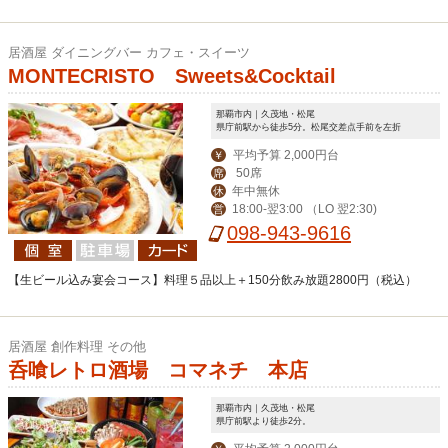
居酒屋 ダイニングバー カフェ・スイーツ
MONTECRISTO Sweets&Cocktail
那覇市内｜久茂地・松尾
県庁前駅から徒歩5分。松尾交差点手前を左折
平均予算 2,000円台
￥
50席
席
年中無休
休
18:00-翌3:00 （LO 翌2:30)
営
098-943-9616
【生ビール込み宴会コース】料理５品以上＋150分飲み放題2800円（税込）
居酒屋 創作料理 その他
呑喰レトロ酒場 コマネチ 本店
那覇市内｜久茂地・松尾
県庁前駅より徒歩2分。