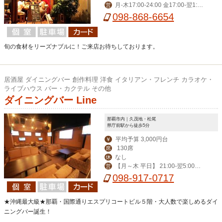
月-木17:00-24:00 金17:00-翌1:00
営
曜日
土15:00-翌1:00
098-868-6654
旬の食材をリーズナブルに！ご来店お待ちしております。
居酒屋 ダイニングバー 創作料理 洋食 イタリアン・フレンチ カラオケ・
ライブハウス バー・カクテル その他
ダイニングバー Line
那覇市内｜久茂地・松尾
県庁前駅から徒歩5分
平均予算 3,000円台
￥
130席
席
なし
休
【月～木 平日】 21:00-翌5:00
営
【その他】19:00-翌6:00
098-917-0717
★沖縄最大級★那覇・国際通りエスプリコートビル５階・大人数で楽しめるダイ
ニングバー誕生！