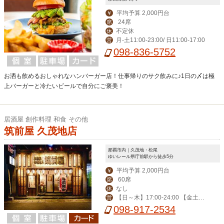
平均予算 2,000円台
￥
24席
席
不定休
休
月-土11:00-23:00/ 日11:00-17:00
営
098-836-5752
お洒も飲めるおしゃれなハンバーガー店！仕事帰りのサク飲みに♪1日の〆は極
上バーガーと冷たいビールで自分にご褒美！
居酒屋 創作料理 和食 その他
筑前屋 久茂地店
那覇市内｜久茂地・松尾
ゆいレール県庁前駅から徒歩5分
平均予算 2,000円台
￥
60席
席
なし
休
【日～木】17:00-24:00 【金土祝
営
前日】-翌3:00 ※2019年2月より営業
098-917-2534
終了時間の変更がございます、詳細は