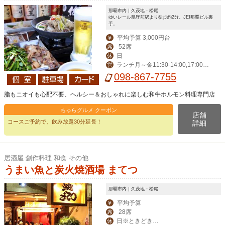
那覇市内｜久茂地・松尾
ゆいレール県庁前駅より徒歩約2分。JEI那覇ビル裏
手。
平均予算 3,000円台
￥
52席
席
日
休
ランチ月～金11:30-14:00,17:00-2
営
4:00（LO 23:00）,祝日17:00-24:00
098-867-7755
（LO 23:00)
脂もニオイも心配不要、ヘルシー＆おしゃれに楽しむ和牛ホルモン料理専門店
ちゅらグルメ クーポン
店舗
コースご予約で、飲み放題30分延長！
詳細
居酒屋 創作料理 和食 その他
うまい魚と炭火焼酒場 まてつ
那覇市内｜久茂地・松尾
平均予算
￥
28席
席
日※ときどき月
休