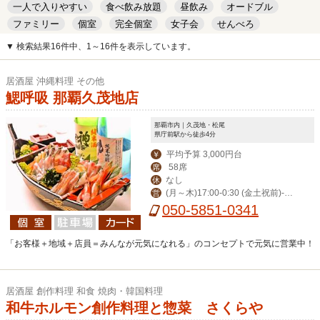
一人で入りやすい
食べ飲み放題
昼飲み
オードブル
ファミリー
個室
完全個室
女子会
せんべろ
キッズルーム
安い
デート
▼ 検索結果16件中、1～16件を表示しています。
居酒屋 沖縄料理 その他
鰓呼吸 那覇久茂地店
那覇市内｜久茂地・松尾
県庁前駅から徒歩4分
平均予算 3,000円台
￥
58席
席
なし
休
(月～木)17:00-0:30 (金土祝前)‐翌
営
1:00(日)‐0:00
050-5851-0341
「お客様＋地域＋店員＝みんなが元気になれる」のコンセプトで元気に営業中！
居酒屋 創作料理 和食 焼肉・韓国料理
和牛ホルモン創作料理と惣菜 さくらや