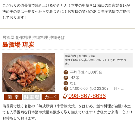
Web店舗詳細をご覧ください。
こだわりの備長炭で焼き上げるやきとん！本場の串焼きは 秘伝の自家製タレが
決め手の味は一度食べたらやみつきに！お客様の笑顔の為に 赤字覚悟でご提供
しております！
居酒屋 創作料理 沖縄料理 沖縄そば
島酒場 琉炭
那覇市内｜久茂地・松尾
県庁前駅から徒歩2分程。パレットくもじリウボウ
裏。
平均予算 4,000円台
￥
42席
席
なし
休
17:00-0:00（LO 23:30） 月～木
営
ランチ（弁当有）11:30-13:00
098-867-8636
備長炭で焼く名物の「熟成厚切り牛舌炭火焼」をはじめ、創作料理が自慢♪本土
でも入手困難な日本酒や焼酎も数多く取り揃えています！皆様のご来店、心より
お待ちしております。