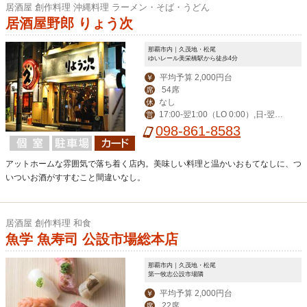
居酒屋 創作料理 沖縄料理 ラーメン・そば・うどん
居酒屋野郎 りょう次
那覇市内｜久茂地・松尾
ゆいレール美栄橋駅から徒歩4分
平均予算 2,000円台
￥
54席
席
なし
休
17:00-翌1:00（LO 0:00）,日-翌0:
営
30（LO 23:30）
098-861-8583
アットホームな雰囲気で落ち着く店内。美味しい料理と温かいおもてなしに、つ
いついお酒がすすむこと間違いなし。
居酒屋 創作料理 和食
魚学 魚寿司 公設市場総本店
那覇市内｜久茂地・松尾
第一牧志公設市場隣
平均予算 2,000円台
￥
22席
席