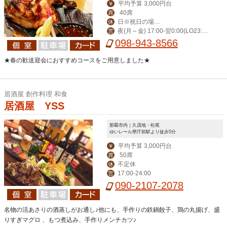
平均予算 3,000円台
￥
40席
席
日※祝日の場合
休
夜(月～金) 17:00-翌0:00(LO23:3
営
営業。月曜振替休。
0) (土)-翌1:00(LO翌0:30) 昼(月～金) 1
098-943-8566
1:30-14:00(LO13:30)
★春の歓送迎会におすすめコースをご用意しました★
居酒屋 創作料理 和食
居酒屋 YSS
那覇市内｜久茂地・松尾
ゆいレール県庁前駅より徒歩5分
平均予算 3,000円台
￥
50席
席
不定休
休
17:00-24:00
営
090-2107-2078
名物の活あさりの酒蒸しがお通し♪他にも、手作りの鉄鍋餃子、鶏の丸揚げ、盛
りすぎマグロ 、もつ煮込み、手作りメンチカツ♪