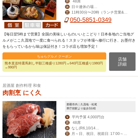
48席
席
日※連休の場合
休
11時30分〜20時（ランチ営業&昼
営
は翌日
飲み対応）
050-5851-0349
【毎日翌5時まで営業】全国の美味しいものいいとこどり！日本各地のご当地グ
ルメがここ久茂地で一度に食べられる！スタッフが本場へ修行に行き、お墨付き
をもらっているから味は保証付き！コラボ店も増加予定！
ちゅらグルメ クーポン
店舗
熊本直送特選馬刺し半額三種盛り1280円→640円五種盛り1980円
詳細
→990円
居酒屋 創作料理 和食
肉割烹 にく久
那覇市内｜久茂地・松尾
県庁前駅より徒歩3分程
平均予算 4,000円台
￥
48席
席
なし(R6,10/14臨
休
月～日、祝日、祝前日: 17:00～翌
営
時休業)