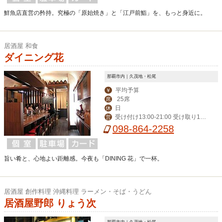
鮮魚店直営の矜持。究極の「原始焼き」と「江戸前鮨」を、もっと身近に。
居酒屋 和食
ダイニング花
那覇市内｜久茂地・松尾
平均予算
￥
25席
席
日
休
受け付け13:00-21:00 受け取り18:
営
00-22:00
098-864-2258
旨い肴と、心地よい距離感。今夜も「DINING 花」で一杯。
居酒屋 創作料理 沖縄料理 ラーメン・そば・うどん
居酒屋野郎 りょう次
那覇市内｜久茂地・松尾