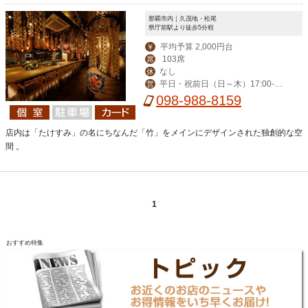
那覇市内｜久茂地・松尾
県庁前駅より徒歩5分程
平均予算 2,000円台
￥
103席
席
なし
休
平日・祝前日（日～木）17:00-翌
営
2:00（LO翌1:00）、週末（金土）17:
098-988-8159
00-翌5:00（LO翌4:00）
店内は「たけすみ」の名にちなんだ「竹」をメインにデザインされた独創的な空
間 。
1
おすすめ特集