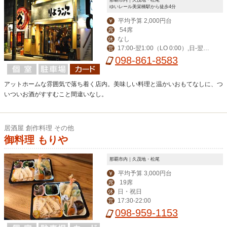
ゆいレール美栄橋駅から徒歩4分
平均予算 2,000円台
￥
54席
席
なし
休
17:00-翌1:00（LO 0:00）,日-翌0:
営
30（LO 23:30）
098-861-8583
アットホームな雰囲気で落ち着く店内。美味しい料理と温かいおもてなしに、つ
いついお酒がすすむこと間違いなし。
居酒屋 創作料理 その他
御料理 もりや
那覇市内｜久茂地・松尾
平均予算 3,000円台
￥
19席
席
日・祝日
休
17:30-22:00
営
098-959-1153