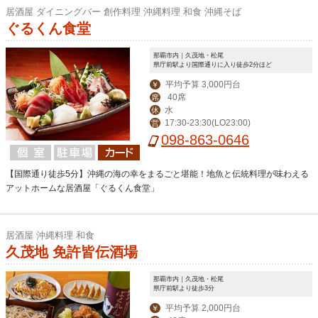
居酒屋 ダイニングバー 創作料理 沖縄料理 和食 沖縄そば
ぐるくん食堂
那覇市内｜久茂地・松尾
県庁前駅より国際通りに入り徒歩2分ほど
平均予算 3,000円台
￥
40席
席
水
休
17:30-23:30(LO23:00)
営
098-863-0646
【国際通り徒歩5分】沖縄の海の幸をまるごと堪能！地魚と伝統料理が味わえる
アットホームな居酒屋「ぐるくん食堂」
居酒屋 沖縄料理 和食
久茂地 免許皆伝酒場
那覇市内｜久茂地・松尾
県庁前駅より徒歩3分
平均予算 2,000円台
￥