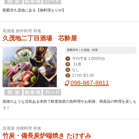
那覇市久茂地にある【御料理もりや】
居酒屋 創作料理 和食
久茂地二丁目酒場 芯酔屋
那覇市内｜久茂地・松尾
平均予算 3,000円台
￥
31席
席
なし
休
17:00-翌1:00
営
098-867-8811
漁港のような活気ある本粋で鮮度抜群の魚料理やお刺身、県産品の料理を楽しも
う！
居酒屋 沖縄料理 和食
竹炭・備長炭炉端焼き たけすみ