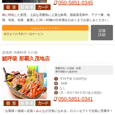
0:00
050-5851-0345
肉に特化した割烹。上品な雰囲気に上質な鮮馬、国産黒毛和牛、アグー豚、地
鶏、旬魚、旬菜、厳選した30～40種の日本酒を心ゆくまでお楽しみください。
ちゅらグルメ クーポン
店舗
前日までの予約で一品サービス
詳細
居酒屋 沖縄料理 その他
鰓呼吸 那覇久茂地店
那覇市内｜久茂地・松尾
県庁前駅から徒歩4分
平均予算 3,000円台
￥
58席
席
なし
休
(月～木)17:00-0:30 (金土祝前)‐翌
営
1:00(日)‐0:00
050-5851-0341
「お客様＋地域＋店員＝みんなが元気になれる」のコンセプトで元気に営業中！