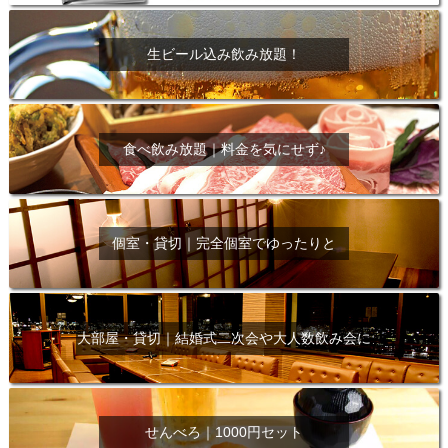
生ビール込み飲み放題！
食べ飲み放題｜料金を気にせず♪
個室・貸切｜完全個室でゆったりと
大部屋・貸切｜結婚式二次会や大人数飲み会に
せんべろ｜1000円セット