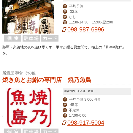
平均予算
￥
32席
席
なし
休
11:30-14:30 15:00-翌2:00
営
098-987-6996
那覇・久茂地の夜を遊び尽くす！甲冑が躍る異空間で、極上の「和牛×海鮮」
を。
居酒屋 和食 その他
焼き魚とお鮨の専門店 焼乃魚島
那覇市内｜久茂地・松尾
平均予算 3,000円台
￥
45席
席
不定休
休
17:00-0:00
営
098-917-5004