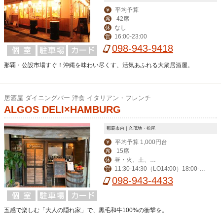
平均予算
￥
42席
席
なし
休
16:00-23:00
営
098-943-9418
那覇・公設市場すぐ！沖縄を味わい尽くす、活気あふれる大衆居酒屋。
居酒屋 ダイニングバー 洋食 イタリアン・フレンチ
ALGOS DELI×HAMBURG
那覇市内｜久茂地・松尾
平均予算 1,000円台
￥
15席
席
昼・火、土、
休
11:30-14:30（LO14:00）18:00-0:
営
日、祝 夜・火
00（LO23:30）
098-943-4433
五感で楽しむ「大人の隠れ家」で、黒毛和牛100%の衝撃を。