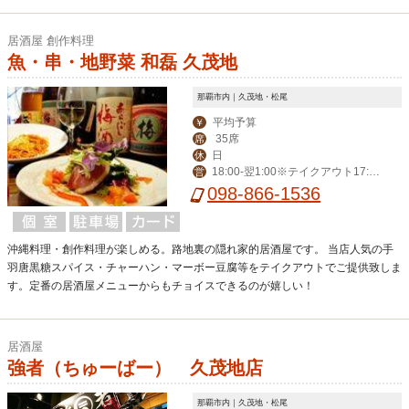
居酒屋 創作料理
魚・串・地野菜 和磊 久茂地
那覇市内｜久茂地・松尾
平均予算
￥
35席
席
日
休
18:00-翌1:00※テイクアウト17:30
営
-20:30(受取21:00まで)
098-866-1536
沖縄料理・創作料理が楽しめる。路地裏の隠れ家的居酒屋です。 当店人気の手
羽唐黒糖スパイス・チャーハン・マーボー豆腐等をテイクアウトでご提供致しま
す。定番の居酒屋メニューからもチョイスできるのが嬉しい！
居酒屋
強者（ちゅーばー） 久茂地店
那覇市内｜久茂地・松尾