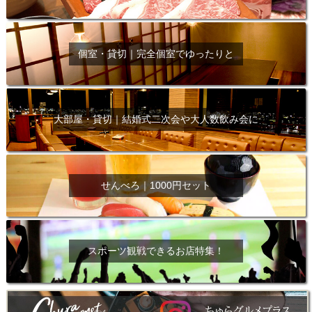
個室・貸切｜完全個室でゆったりと
大部屋・貸切｜結婚式二次会や大人数飲み会に
せんべろ｜1000円セット
スポーツ観戦できるお店特集！