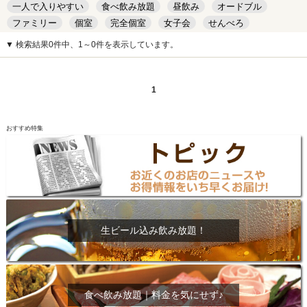
一人で入りやすい
食べ飲み放題
昼飲み
オードブル
ファミリー
個室
完全個室
女子会
せんべろ
キッズルーム
安い
デート
▼ 検索結果0件中、1～0件を表示しています。
1
おすすめ特集
生ビール込み飲み放題！
食べ飲み放題｜料金を気にせず♪