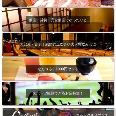
個室・貸切｜完全個室でゆったりと
大部屋・貸切｜結婚式二次会や大人数飲み会に
せんべろ｜1000円セット
スポーツ観戦できるお店特集！