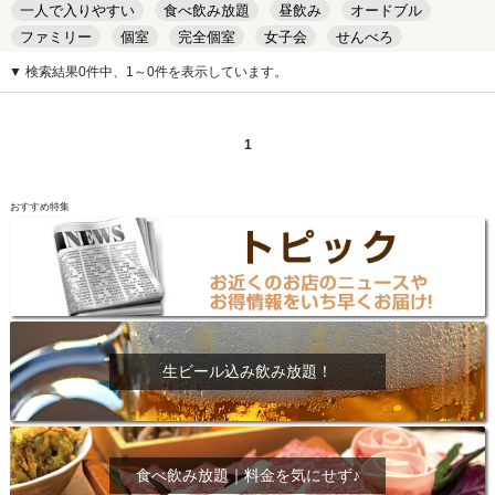
一人で入りやすい
食べ飲み放題
昼飲み
オードブル
ファミリー
個室
完全個室
女子会
せんべろ
キッズルーム
安い
デート
▼ 検索結果0件中、1～0件を表示しています。
1
おすすめ特集
生ビール込み飲み放題！
食べ飲み放題｜料金を気にせず♪