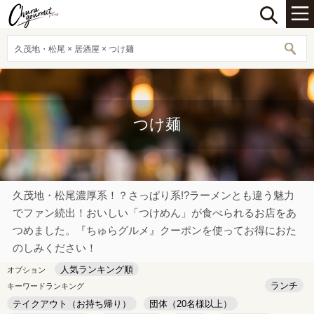
久茂地・松尾 × 居酒屋 × つけ麺
つけ麺
久茂地・松尾濃厚系！？さっぱり系!?ラーメンとも違う魅力
でファン続出！おいしい「つけめん」が食べられるお店をあ
つめました。『ちゅらグルメ』クーポンを使ってお得におた
のしみください！
人気ランキング順
オプション
ランチ
キーワードランキング
テイクアウト（お持ち帰り）
団体（20名様以上）