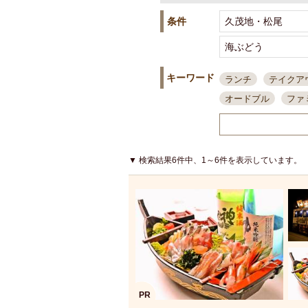
条件
キーワード
ランチ
テイクア
オードブル
ファ
スポーツ観戦
島
接待・会食
ちょ
結婚式二次会
朝
▼ 検索結果6件中、1～6件を表示しています。
夜10時以降入店可
貸切可
大部屋20
カード可
厳選日
3000円台コース
アサヒスーパードラ
大部屋50名以上～
ハッピーアワー
PR