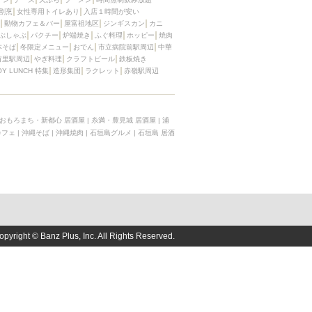
割烹
女性専用トイレあり
入店１時間が安い
動物カフェ＆バー
屋富祖地区
ジンギスカン
カニ
ぶしゃぶ
パクチー
炉端焼き
ふぐ料理
ホッピー
焼肉
本そば
冬限定メニュー
おでん
市立病院前駅周辺
中華
首里駅周辺
やぎ料理
クラフトビール
鉄板焼き
OY LUNCH 特集
造形集団
ラクレット
赤嶺駅周辺
おもろまち・新都心 居酒屋
|
糸満・豊見城 居酒屋
|
浦
カフェ
|
沖縄そば
|
沖縄焼肉
|
石垣島グルメ
|
石垣島 居酒
opyright © Banz Plus, Inc. All Rights Reserved.