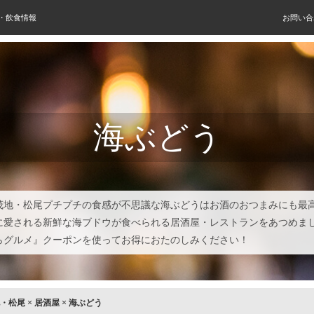
屋・飲食情報
お問い合
海ぶどう
茂地・松尾プチプチの食感が不思議な海ぶどうはお酒のおつまみにも最
に愛される新鮮な海ブドウが食べられる居酒屋・レストランをあつめま
らグルメ』クーポンを使ってお得におたのしみください！
・松尾
×
居酒屋
×
海ぶどう