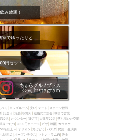
飲み放題！
個室でゆったりと
00円セット
んべろ
キッズルーム
安い
デート
スポーツ観戦
席
記念日
泡盛
喫煙可
結婚式二次会
朝まで営業
屋30名
カウンター
貸切可
大部屋20名
落ち着いた空間
掘りごたつ
3000円台コース
ピザ
焼酎
カラオケ
50名以上～
オリオン
海ぶどう
パスタ
民謡・生演奏
ち駅周辺
オープンテラス
マトン・ラム肉
洋食
デン
チーズ
天ぷら
ラーメン
時間無制飲み放題