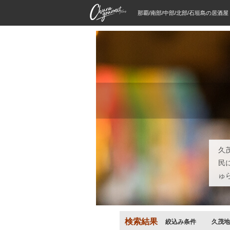
那覇/南部/中部/北部/石垣島の居酒
久
民
ゅ
検索結果
絞込み条件
久茂地