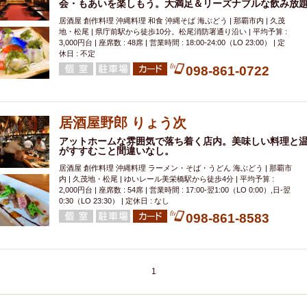
会・もあいを楽しもう。大満足＆リーズナブルな飲み放
居酒屋 創作料理 沖縄料理 和食 沖縄そば 海ぶどう | 那覇市内 | 久茂
地・松尾 | 県庁前駅から徒歩10分。松尾消防署通り沿い | 平均予算 :
3,000円台 | 座席数 : 48席 | 営業時間 : 18:00-24:00（LO 23:00） | 定
休日 : 不定
098-861-0722
居酒屋野郎 りょう次
アットホームな雰囲気で落ち着く店内。美味しい料理と
がすすむこと間違いなし。
居酒屋 創作料理 沖縄料理 ラーメン・そば・うどん 海ぶどう | 那覇市
内 | 久茂地・松尾 | ゆいレール美栄橋駅から徒歩4分 | 平均予算 :
2,000円台 | 座席数 : 54席 | 営業時間 : 17:00-翌1:00（LO 0:00）,日-翌
0:30（LO 23:30） | 定休日 : なし
098-861-8583
1