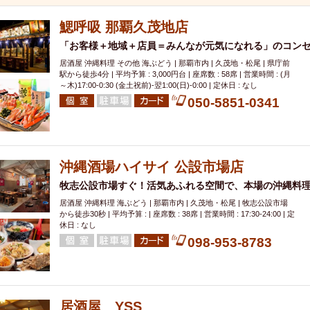
000円
肉の日
おもろまち駅周辺
オープンテラス
マトン・ラ
エビ
カレー
チャージ無し
牡蠣
夜景・景色◎
夜12時以降
鰓呼吸 那覇久茂地店
牧志駅周辺
ペット同伴
ビアガーデン
チーズ
天ぷら
ラ
「お客様＋地域＋店員＝みんなが元気になれる」のコン
スメ
沖縄そば
串揚げ
バレンタイン
立ち飲み
5000円以上
居酒屋 沖縄料理 その他 海ぶどう | 那覇市内 | 久茂地・松尾 | 県庁前
駅から徒歩4分 | 平均予算 : 3,000円台 | 座席数 : 58席 | 営業時間 : (月
理
石垣牛
アヒージョ
アサヒ
割烹
女性専用トイレあり
～木)17:00-0:30 (金土祝前)‐翌1:00(日)‐0:00 | 定休日 : なし
スペシャルディナー
ホルモン(もつ)
炭火焼
ペイディ（給料日）
050-5851-0341
インバル・イタリアンバール
食べ放題
動物カフェ＆バー
屋富祖地
ジビエ
安里駅周辺
アジア・エスニック
熱燗
生け簀
獺祭
分煙
少人数貸切(15名以下から)
島野菜
しゃぶしゃぶ
パクチー
沖縄酒場ハイサイ 公設市場店
電気ブラン
エビスビール
ウェディング
58KACHA-SEA
バイ
牧志公設市場すぐ！活気あふれる空間で、本場の沖縄料
昼宴会
イベリコ豚
山盛、メガ盛り
つけ麺
日本そば
冬
居酒屋 沖縄料理 海ぶどう | 那覇市内 | 久茂地・松尾 | 牧志公設市場
から徒歩30秒 | 平均予算 : | 座席数 : 38席 | 営業時間 : 17:30-24:00 | 定
中華
お好み焼き・もんじゃ
オーガニック
プレミアムフライデー
休日 : なし
レ
ランチバイキング
フルーツハイボール
飲み比べセット
首里
098-953-8783
鉄板焼き
幹事様特典
おばんざい
チーズタッカルビ
奥武山公園
定メニュー
春限定メニュー
フレンチ
夏限定メニュー
ENJOY 
駅周辺
シードル
那覇空港駅周辺
儀保駅周辺
居酒屋 YSS