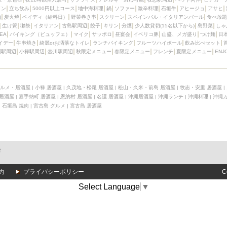
イン
立ち飲み
5000円以上コース
地中海料理
鍋
ソファー
激辛料理
石垣牛
アヒージョ
アサヒ
)
炭火焼
ペイディ（給料日）
野菜巻き串
スクリーン
スペインバル・イタリアンバール
食べ放題
生け簀
獺祭
イタリアン
古島駅周辺
餃子
キリン
分煙
少人数貸切(15名以下から)
島野菜
しゃ
SEA
バイキング（ビュッフェ）
マイク
サッポロ
昼宴会
イベリコ豚
山盛、メガ盛り
つけ麺
日
イデー
牛串焼き
綺麗orお洒落なトイレ
ランチバイキング
フルーツハイボール
飲み比べセット
園駅周辺
小禄駅周辺
壺川駅周辺
秋限定メニュー
春限定メニュー
フレンチ
夏限定メニュー
ENJ
ルメ・居酒屋
|
小禄 居酒屋
|
久茂地・松尾 居酒屋
|
松山・久米・前島 居酒屋
|
牧志・安里 居酒屋
|
 居酒屋
|
嘉手納町 居酒屋
|
恩納村 居酒屋
|
名護 居酒屋
|
沖縄居酒屋
|
沖縄ランチ
|
沖縄料理
|
沖縄
|
石垣島 焼肉
|
宮古島 グルメ
|
宮古島 居酒屋
メ
約
プライバシーポリシー
C
Select Language
▼