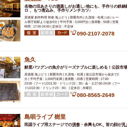
名物の活あさりの酒蒸しがお通し♪他にも、手作りの鉄鍋
ロ 、もつ煮込み、手作りメンチカツ♪
居酒屋 創作料理 和食 海ぶどう | 那覇市内 | 久茂地・松尾 | ゆいレー
ル県庁前駅より徒歩5分 | 平均予算 : 3,000円台 | 座席数 : 50席 | 営業
時間 : 17:00-24:00 | 定休日 : 不定休
090-2107-2078
魚久
鮮度バツグンの魚介がリーズナブルに楽しめる！公設市
居酒屋 海ぶどう | 那覇市内 | 久茂地・松尾 | 仮公設市場から徒歩で2
分 | 平均予算 : 1,000円未満 | 座席数 : 20席 | 営業時間 : 17:00-
23:00（フードLO21:30・ドリンク22：30）金・土17:00-24:00（フー
ドLO22:30・ドリンク23：30） | 定休日 : 木曜日
080-8565-2649
島唄ライブ 樹里
民謡ライブ用ステージでの演奏・余興もOK、皆の顔が見