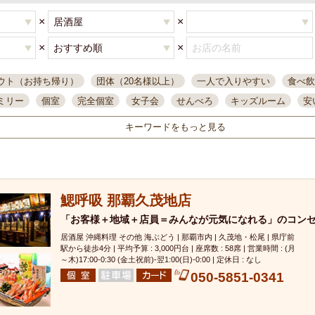
×
×
×
×
ウト（お持ち帰り）
団体（20名様以上）
一人で入りやすい
食べ飲
ミリー
個室
完全個室
女子会
せんべろ
キッズルーム
安
唄ライブ
サントリー
一人飲み
誕生日
大人数
飲み放題付き
キーワードをもっと見る
い飲み
コスパ最高
肉料理
模合
インスタ映え
座敷席
記
まで営業
半個室
ワイン
国際通り
生ビール込飲み放題
ステ
県産魚
焼鳥
忘年会コース
レモンサワー
観光客に人気
大
鰓呼吸 那覇久茂地店
名
落ち着いた空間
4000円台コース
合コン
オリオンドラフト
本酒
鮮魚
「お客様＋地域＋店員＝みんなが元気になれる」のコン
大衆酒場
ノンアルコールビール
ウィスキー
テレ
居酒屋 沖縄料理 その他 海ぶどう | 那覇市内 | 久茂地・松尾 | 県庁前
ピザ
焼酎
カラオケ
デリバリー
寿司
クリスマス
和食
駅から徒歩4分 | 平均予算 : 3,000円台 | 座席数 : 58席 | 営業時間 : (月
イ
県庁前駅周辺
大部屋40名
旭橋駅周辺
沖縄料理
スイーツ
～木)17:00-0:30 (金土祝前)‐翌1:00(日)‐0:00 | 定休日 : なし
050-5851-0341
オリオン
海ぶどう
パスタ
民謡・生演奏
気軽に一杯
店内
アグー豚
プレミアムモルツ
貝づくし
燻製料理
美栄橋駅周辺