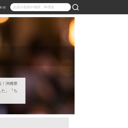
わせ
高！沖縄県
した。『ち