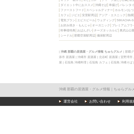
ダイエット中におススメ
沖縄そば
串揚げ
バレンタ
ファーストフード
スペシャルディナー
ホルモン(もつ
カフェ
ジビエ
安里駅周辺
アジア・エスニック
熱燗
電気ブラン
エビスビール
ウェディング
58KACHA-
お好み焼き・もんじゃ
オーガニック
プレミアムフラ
幹事様特典
おばんざい
チーズタッカルビ
奥武山公
シードル
那覇空港駅周辺
儀保駅周辺
|
沖縄 那覇の居酒屋・グルメ情報 ちゅらグルメ
|
那覇グ
添市 居酒屋
|
沖縄市 居酒屋
|
北谷町 居酒屋
|
宜野湾市
屋
|
石垣島 沖縄料理
|
石垣島 カフェ
|
石垣島 沖縄そば
沖縄 那覇の居酒屋・グルメ情報｜ちゅらグル
運営会社
お問い合わせ
利用規