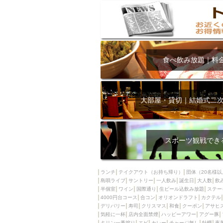
食べ飲み放題｜料
大部屋・貸切｜結婚式二
スポーツ観戦でき
ランチ
テイクアウト（お持ち帰り）
団体（20名様以
島唄ライブ
サントリー
一人飲み
誕生日
大人数
飲
半個室
ワイン
国際通り
生ビール込飲み放題
ステー
4000円台コース
合コン
オリオンドラフト
カクテル
デリバリー
寿司
クリスマス
和食
クーポン
アサヒ
気軽に一杯
店内全面禁煙
ハッピーアワー
アグー豚
キリン一番搾り
エビ
カレー
チャージ無し
牡蠣
夜