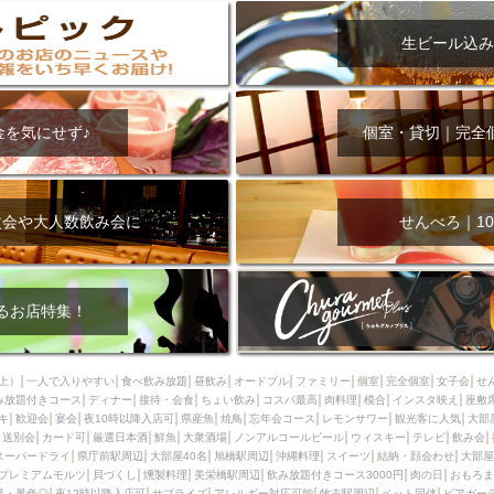
生ビール込み
金を気にせず♪
個室・貸切｜完全
次会や大人数飲み会に
せんべろ｜10
るお店特集！
上）
一人で入りやすい
食べ飲み放題
昼飲み
オードブル
ファミリー
個室
完全個室
女子会
せ
み放題付きコース
ディナー
接待・会食
ちょい飲み
コスパ最高
肉料理
模合
インスタ映え
座敷
キ
歓迎会
宴会
夜10時以降入店可
県産魚
焼鳥
忘年会コース
レモンサワー
観光客に人気
大部
送別会
カード可
厳選日本酒
鮮魚
大衆酒場
ノンアルコールビール
ウィスキー
テレビ
飲み会
スーパードライ
県庁前駅周辺
大部屋40名
旭橋駅周辺
沖縄料理
スイーツ
結納・顔会わせ
大部屋
プレミアムモルツ
貝づくし
燻製料理
美栄橋駅周辺
飲み放題付きコース3000円
肉の日
おもろま
景・景色◎
夜12時以降入店可
サプライズ
アレルギー対応可能
牧志駅周辺
ペット同伴
ビアガー