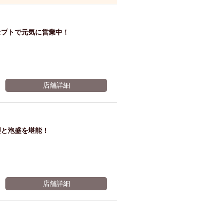
ム肉
洋食
入店可
サプライズ
ーメン
時間無制飲み放題
セプトで元気に営業中！
コース
地中海料理
鍋
入店１時間が安い
野菜巻き串
区
ジンギスカン
店舗詳細
イタリアン
古島駅周辺
炉端焼き
ふぐ料理
キング（ビュッフェ）
理と泡盛を堪能！
限定メニュー
おでん
牛串焼き
駅周辺
やぎ料理
駅周辺
小禄駅周辺
店舗詳細
LUNCH 特集
造形集団