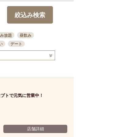
絞込み検索
み放題
昼飲み
い
デート
コース
ディナー
念日
泡盛
喫煙可
ーキ
歓迎会
宴会
部屋30名
カウンター
カクテル
送別会
セプトで元気に営業中！
ビ
飲み会
掘りごたつ
クーポン
結納・顔会わせ
全面禁煙
店舗詳細