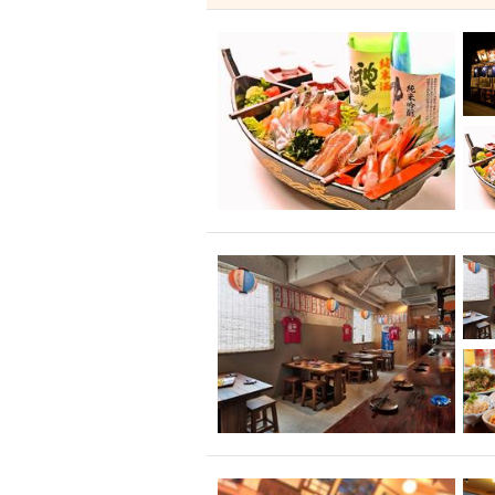
飲み放題付きコース3
キリン一番搾り
アレルギー対応可能
ダイエット中におス
ソファー
激辛料
ファーストフード
スクリーン
スペ
カニ
カフェ
餃子
キリン
ホッピー
焼肉
マイク
サッポロ
市立病院前駅周辺
綺麗orお洒落なトイ
クラフトビール
壺川駅周辺
秋限
ラクレット
赤嶺