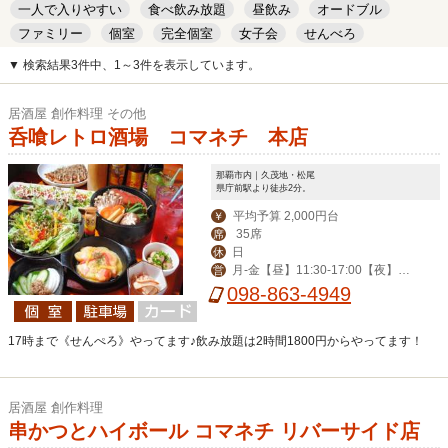
一人で入りやすい
食べ飲み放題
昼飲み
オードブル
ファミリー
個室
完全個室
女子会
せんべろ
キッズルーム
安い
デート
▼ 検索結果3件中、1～3件を表示しています。
居酒屋 創作料理 その他
呑喰レトロ酒場 コマネチ 本店
那覇市内｜久茂地・松尾
県庁前駅より徒歩2分。
平均予算 2,000円台
￥
35席
席
日
休
月-金【昼】11:30-17:00【夜】17:
営
00-23:00（金は-翌1:00）/土・祝前 1
098-863-4949
5:00-翌1:00
17時まで《せんぺろ》やってます♪飲み放題は2時間1800円からやってます！
居酒屋 創作料理
串かつとハイボール コマネチ リバーサイド店