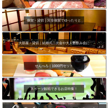
個室・貸切｜完全個室でゆったりと
大部屋・貸切｜結婚式二次会や大人数飲み会に
せんべろ｜1000円セット
スポーツ観戦できるお店特集！