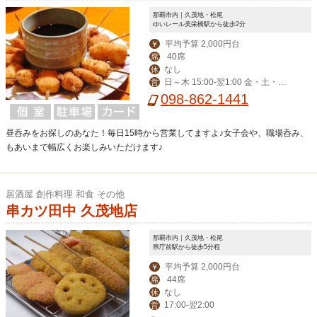
那覇市内｜久茂地・松尾
ゆいレール美栄橋駅から徒歩2分
平均予算 2,000円台
￥
40席
席
なし
休
日～木 15:00-翌1:00 金・土・祝
営
前 15:00-翌3:00
098-862-1441
昼呑みをお探しのあなた！毎日15時から営業してますよ♪女子会や、職場呑み、
もあいまで幅広くお楽しみいただけます♪
居酒屋 創作料理 和食 その他
串カツ田中 久茂地店
那覇市内｜久茂地・松尾
県庁前駅から徒歩5分程
平均予算 2,000円台
￥
44席
席
なし
休
17:00-翌2:00
営