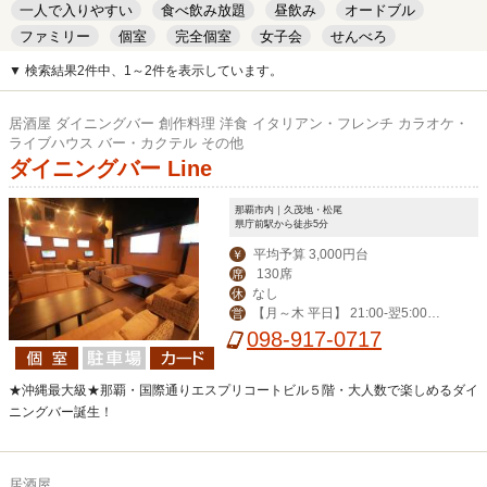
一人で入りやすい
食べ飲み放題
昼飲み
オードブル
ファミリー
個室
完全個室
女子会
せんべろ
キッズルーム
安い
デート
▼ 検索結果2件中、1～2件を表示しています。
居酒屋 ダイニングバー 創作料理 洋食 イタリアン・フレンチ カラオケ・
ライブハウス バー・カクテル その他
ダイニングバー Line
那覇市内｜久茂地・松尾
県庁前駅から徒歩5分
平均予算 3,000円台
￥
130席
席
なし
休
【月～木 平日】 21:00-翌5:00
営
【その他】19:00-翌6:00
098-917-0717
★沖縄最大級★那覇・国際通りエスプリコートビル５階・大人数で楽しめるダイ
ニングバー誕生！
居酒屋