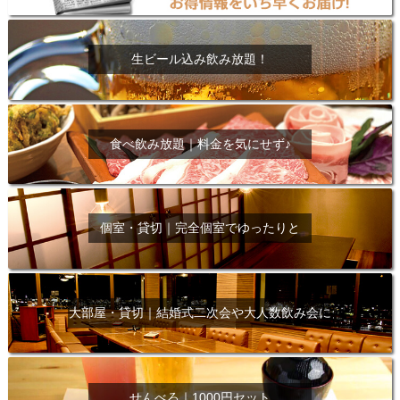
生ビール込み飲み放題！
食べ飲み放題｜料金を気にせず♪
個室・貸切｜完全個室でゆったりと
大部屋・貸切｜結婚式二次会や大人数飲み会に
せんべろ｜1000円セット