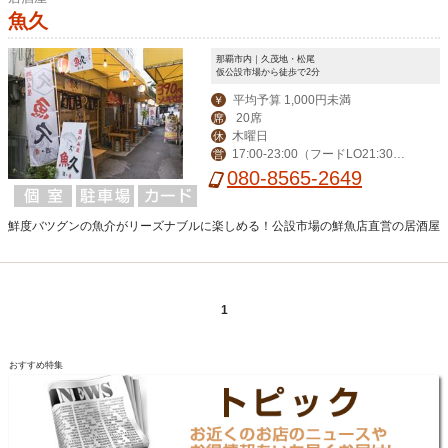
魚久
那覇市内｜久茂地・松尾
仮公設市場から徒歩で2分
平均予算 1,000円未満
￥
20席
席
木曜日
休
17:00-23:00（フードLO21:30・
営
ドリンク22：30）金・土17:00-24:00
080-8565-2649
（フードLO22:30・ドリンク23：3
0）
鮮度バツグンの魚介がリーズナブルに楽しめる！公設市場の鮮魚店直営の居酒屋
1
おすすめ特集