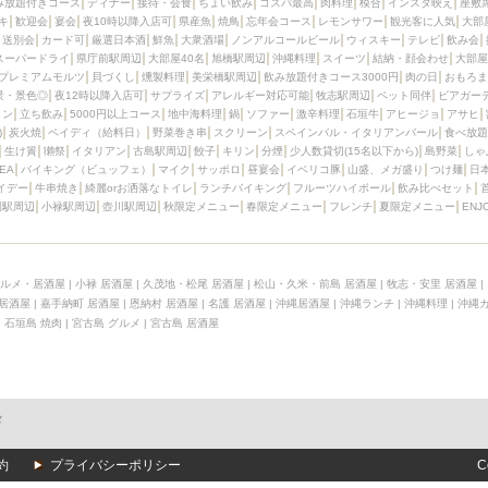
み放題付きコース
ディナー
接待・会食
ちょい飲み
コスパ最高
肉料理
模合
インスタ映え
座敷
キ
歓迎会
宴会
夜10時以降入店可
県産魚
焼鳥
忘年会コース
レモンサワー
観光客に人気
大部
送別会
カード可
厳選日本酒
鮮魚
大衆酒場
ノンアルコールビール
ウィスキー
テレビ
飲み会
スーパードライ
県庁前駅周辺
大部屋40名
旭橋駅周辺
沖縄料理
スイーツ
結納・顔会わせ
大部屋
プレミアムモルツ
貝づくし
燻製料理
美栄橋駅周辺
飲み放題付きコース3000円
肉の日
おもろま
景・景色◎
夜12時以降入店可
サプライズ
アレルギー対応可能
牧志駅周辺
ペット同伴
ビアガー
イン
立ち飲み
5000円以上コース
地中海料理
鍋
ソファー
激辛料理
石垣牛
アヒージョ
アサヒ
)
炭火焼
ペイディ（給料日）
野菜巻き串
スクリーン
スペインバル・イタリアンバール
食べ放題
生け簀
獺祭
イタリアン
古島駅周辺
餃子
キリン
分煙
少人数貸切(15名以下から)
島野菜
しゃ
SEA
バイキング（ビュッフェ）
マイク
サッポロ
昼宴会
イベリコ豚
山盛、メガ盛り
つけ麺
日
イデー
牛串焼き
綺麗orお洒落なトイレ
ランチバイキング
フルーツハイボール
飲み比べセット
園駅周辺
小禄駅周辺
壺川駅周辺
秋限定メニュー
春限定メニュー
フレンチ
夏限定メニュー
ENJ
ルメ・居酒屋
|
小禄 居酒屋
|
久茂地・松尾 居酒屋
|
松山・久米・前島 居酒屋
|
牧志・安里 居酒屋
|
 居酒屋
|
嘉手納町 居酒屋
|
恩納村 居酒屋
|
名護 居酒屋
|
沖縄居酒屋
|
沖縄ランチ
|
沖縄料理
|
沖縄
|
石垣島 焼肉
|
宮古島 グルメ
|
宮古島 居酒屋
メ
約
プライバシーポリシー
C