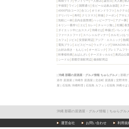
島唄ライブ
サントリー
一人飲み
誕生日
大人数
飲
半個室
ワイン
国際通り
生ビール込飲み放題
ステー
4000円台コース
合コン
オリオンドラフト
カクテル
デリバリー
寿司
クリスマス
和食
クーポン
アサヒ
気軽に一杯
店内全面禁煙
ハッピーアワー
アグー豚
キリン一番搾り
エビ
カレー
チャージ無し
牡蠣
夜
ダイエット中におススメ
沖縄そば
串揚げ
バレンタ
ファーストフード
スペシャルディナー
ホルモン(もつ
カフェ
ジビエ
安里駅周辺
アジア・エスニック
熱燗
電気ブラン
エビスビール
ウェディング
58KACHA-
お好み焼き・もんじゃ
オーガニック
プレミアムフラ
幹事様特典
おばんざい
チーズタッカルビ
奥武山公
シードル
那覇空港駅周辺
儀保駅周辺
|
沖縄 那覇の居酒屋・グルメ情報 ちゅらグルメ
|
那覇グ
添市 居酒屋
|
沖縄市 居酒屋
|
北谷町 居酒屋
|
宜野湾市
屋
|
石垣島 沖縄料理
|
石垣島 カフェ
|
石垣島 沖縄そば
沖縄 那覇の居酒屋・グルメ情報｜ちゅらグル
運営会社
お問い合わせ
利用規