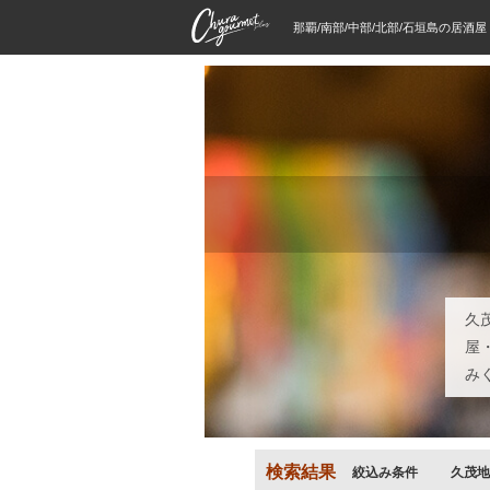
那覇/南部/中部/北部/石垣島の居酒
久
屋
み
検索結果
絞込み条件
久茂地