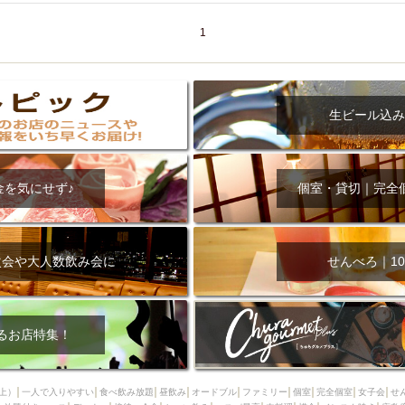
1
生ビール込み
金を気にせず♪
個室・貸切｜完全
次会や大人数飲み会に
せんべろ｜10
るお店特集！
上）
一人で入りやすい
食べ飲み放題
昼飲み
オードブル
ファミリー
個室
完全個室
女子会
せ