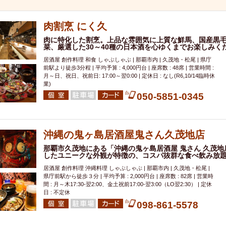
000円
肉の日
おもろまち駅周辺
オープンテラス
マトン・ラ
エビ
カレー
チャージ無し
牡蠣
夜景・景色◎
夜12時以降
肉割烹 にく久
牧志駅周辺
ペット同伴
ビアガーデン
チーズ
天ぷら
ラ
肉に特化した割烹。上品な雰囲気に上質な鮮馬、国産黒
スメ
沖縄そば
串揚げ
バレンタイン
立ち飲み
5000円以上
菜、厳選した30～40種の日本酒を心ゆくまでお楽しみく
理
石垣牛
アヒージョ
アサヒ
割烹
女性専用トイレあり
居酒屋 創作料理 和食 しゃぶしゃぶ | 那覇市内 | 久茂地・松尾 | 県庁
前駅より徒歩3分程 | 平均予算 : 4,000円台 | 座席数 : 48席 | 営業時間 :
スペシャルディナー
ホルモン(もつ)
炭火焼
ペイディ（給料日）
月～日、祝日、祝前日: 17:00～翌0:00 | 定休日 : なし(R6,10/14臨時休
業)
インバル・イタリアンバール
食べ放題
動物カフェ＆バー
屋富祖地
050-5851-0345
ジビエ
安里駅周辺
アジア・エスニック
熱燗
生け簀
獺祭
分煙
少人数貸切(15名以下から)
島野菜
しゃぶしゃぶ
パクチー
電気ブラン
エビスビール
ウェディング
58KACHA-SEA
バイ
沖縄の鬼ヶ島居酒屋鬼さん久茂地店
昼宴会
イベリコ豚
山盛、メガ盛り
つけ麺
日本そば
冬
那覇市久茂地にある「沖縄の鬼ヶ島居酒屋 鬼さん 久茂
したユニークな外観が特徴の、コスパ抜群な食べ飲み放
中華
お好み焼き・もんじゃ
オーガニック
プレミアムフライデー
居酒屋 創作料理 沖縄料理 しゃぶしゃぶ | 那覇市内 | 久茂地・松尾 |
レ
ランチバイキング
フルーツハイボール
飲み比べセット
首里
県庁前駅から徒歩３分 | 平均予算 : 2,000円台 | 座席数 : 82席 | 営業時
間 : 月～木17:30-翌2:00、金土祝前17:00-翌3:00（LO翌2:30） | 定休
鉄板焼き
幹事様特典
おばんざい
チーズタッカルビ
奥武山公園
日 : 不定休
定メニュー
春限定メニュー
フレンチ
夏限定メニュー
ENJOY 
098-861-5578
駅周辺
シードル
那覇空港駅周辺
儀保駅周辺