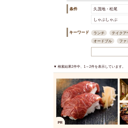
条件
キーワード
ランチ
テイクア
オードブル
ファ
スポーツ観戦
島
接待・会食
ちょ
結婚式二次会
朝
▼ 検索結果2件中、1～2件を表示しています。
夜10時以降入店可
貸切可
大部屋20
カード可
厳選日
3000円台コース
アサヒスーパードラ
大部屋50名以上～
ハッピーアワー
PR