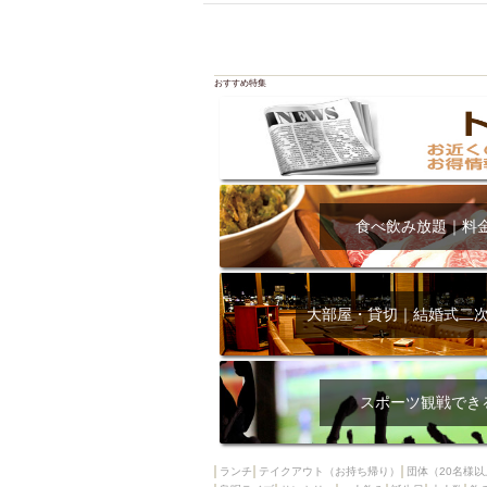
おすすめ特集
食べ飲み放題｜料
大部屋・貸切｜結婚式二
スポーツ観戦でき
ランチ
テイクアウト（お持ち帰り）
団体（20名様以