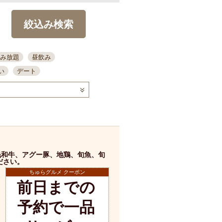
絞込み検索
み放題
昼飲み
い
デート
コース
ディナー
念日
泡盛
喫煙可
ーキ
歓迎会
宴会
部屋30名
カウンター
カクテル
送別会
毛和牛、アグー豚、地鶏、旬魚、旬
ビ
飲み会
掘りごたつ
ださい。
クーポン
ちゅらグルメ クーポン
結納・顔会わせ
前日までの
全面禁煙
予約で一品
店舗詳細