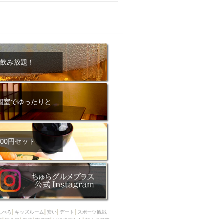
飲み放題！
個室でゆったりと
00円セット
んべろ
キッズルーム
安い
デート
スポーツ観戦