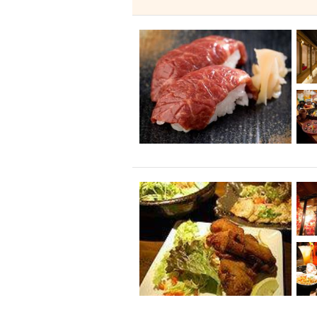
飲み放題付きコース3
キリン一番搾り
アレルギー対応可能
ダイエット中におス
ソファー
激辛料
ファーストフード
スクリーン
スペ
カニ
カフェ
餃子
キリン
ホッピー
焼肉
マイク
サッポロ
市立病院前駅周辺
綺麗orお洒落なトイ
クラフトビール
壺川駅周辺
秋限
ラクレット
赤嶺