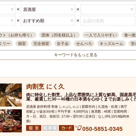
×
×
×
×
ウト（お持ち帰り）
団体（20名様以上）
一人で入りやすい
食べ飲
ミリー
個室
完全個室
女子会
せんべろ
キッズルーム
安
唄ライブ
サントリー
一人飲み
誕生日
大人数
飲み放題付き
キーワードをもっと見る
い飲み
コスパ最高
肉料理
模合
インスタ映え
座敷席
記
まで営業
半個室
ワイン
国際通り
生ビール込飲み放題
ステ
県産魚
焼鳥
忘年会コース
レモンサワー
観光客に人気
大
肉割烹 にく久
名
落ち着いた空間
4000円台コース
合コン
オリオンドラフト
本酒
鮮魚
肉に特化した割烹。上品な雰囲気に上質な鮮馬、国産黒
大衆酒場
ノンアルコールビール
ウィスキー
テレ
菜、厳選した30～40種の日本酒を心ゆくまでお楽しみく
ピザ
焼酎
カラオケ
デリバリー
寿司
クリスマス
和食
居酒屋 創作料理 和食 しゃぶしゃぶ | 那覇市内 | 久茂地・松尾 | 県庁
イ
県庁前駅周辺
大部屋40名
旭橋駅周辺
沖縄料理
スイーツ
前駅より徒歩3分程 | 平均予算 : 4,000円台 | 座席数 : 48席 | 営業時間 :
月～日、祝日、祝前日: 17:00～翌0:00 | 定休日 : なし(R6,10/14臨時休
オリオン
海ぶどう
パスタ
民謡・生演奏
気軽に一杯
店内
業)
050-5851-0345
アグー豚
プレミアムモルツ
貝づくし
燻製料理
美栄橋駅周辺