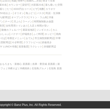
席
記念日
泡盛
喫煙可
結婚式二次会
朝まで営業
屋30名
カウンター
貸切可
大部屋20名
落ち着いた空間
掘りごたつ
3000円台コース
ピザ
焼酎
カラオケ
50名以上～
オリオン
海ぶどう
パスタ
民謡・生演奏
ち駅周辺
オープンテラス
マトン・ラム肉
洋食
デン
チーズ
天ぷら
ラーメン
時間無制飲み放題
割烹
女性専用トイレあり
入店１時間が安い
動物カフェ＆バー
屋富祖地区
ジンギスカン
カニ
ぶしゃぶ
パクチー
炉端焼き
ふぐ料理
ホッピー
焼肉
本そば
冬限定メニュー
おでん
市立病院前駅周辺
中華
首里駅周辺
やぎ料理
クラフトビール
鉄板焼き
OY LUNCH 特集
造形集団
ラクレット
赤嶺駅周辺
おもろまち・新都心 居酒屋
|
糸満・豊見城 居酒屋
|
浦
カフェ
|
沖縄そば
|
沖縄焼肉
|
石垣島グルメ
|
石垣島 居酒
opyright © Banz Plus, Inc. All Rights Reserved.