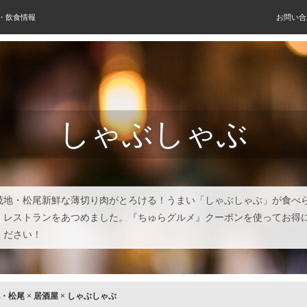
屋・飲食情報
お問い合
しゃぶしゃぶ
茂地・松尾新鮮な薄切り肉がとろける！うまい「しゃぶしゃぶ」が食べ
・レストランをあつめました。『ちゅらグルメ』クーポンを使ってお得
ください！
・松尾
×
居酒屋
×
しゃぶしゃぶ