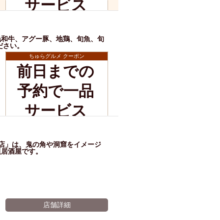
サービス
ム肉
洋食
入店可
サプライズ
※有効期限2026年11月07日まで
ーメン
時間無制飲み放題
毛和牛、アグー豚、地鶏、旬魚、旬
コース
地中海料理
鍋
ださい。
入店１時間が安い
ちゅらグルメ クーポン
前日までの
野菜巻き串
区
ジンギスカン
予約で一品
イタリアン
古島駅周辺
店舗詳細
サービス
炉端焼き
ふぐ料理
キング（ビュッフェ）
※有効期限2026年11月07日まで
限定メニュー
おでん
地店」は、鬼の角や洞窟をイメージ
題居酒屋です。
牛串焼き
駅周辺
やぎ料理
駅周辺
小禄駅周辺
LUNCH 特集
造形集団
店舗詳細