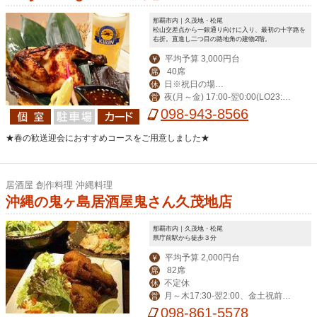
那覇市内｜久茂地・松尾
松山交差点から一銀通り向けに入り、最初の十字路を
右折。直進し二つ目の路地角の建物2階。
平均予算 3,000円台
￥
40席
席
日※祝日の場合
休
夜(月～金) 17:00-翌0:00(LO23:3
営
営業。月曜振替休。
0) (土)-翌1:00(LO翌0:30) 昼(月～金) 1
098-943-8566
1:30-14:00(LO13:30)
★春の歓送迎会におすすめコースをご用意しました★
居酒屋 創作料理 沖縄料理
沖縄の鬼ヶ島居酒屋鬼さん久茂地店
那覇市内｜久茂地・松尾
県庁前駅から徒歩３分
平均予算 2,000円台
￥
82席
席
不定休
休
月～木17:30-翌2:00、金土祝前17:
営
00-翌3:00（LO翌2:30）
098-861-5578