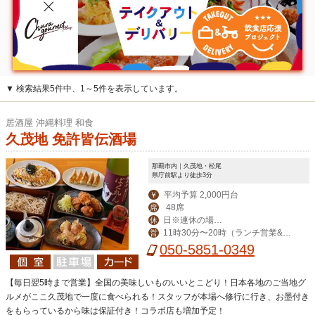
▼ 検索結果5件中、1～5件を表示しています。
居酒屋 沖縄料理 和食
久茂地 免許皆伝酒場
那覇市内｜久茂地・松尾
県庁前駅より徒歩3分
平均予算 2,000円台
￥
48席
席
日※連休の場合
休
11時30分〜20時（ランチ営業&昼
営
は翌日
飲み対応）
050-5851-0349
【毎日翌5時まで営業】全国の美味しいものいいとこどり！日本各地のご当地グ
ルメがここ久茂地で一度に食べられる！スタッフが本場へ修行に行き、お墨付き
をもらっているから味は保証付き！コラボ店も増加予定！