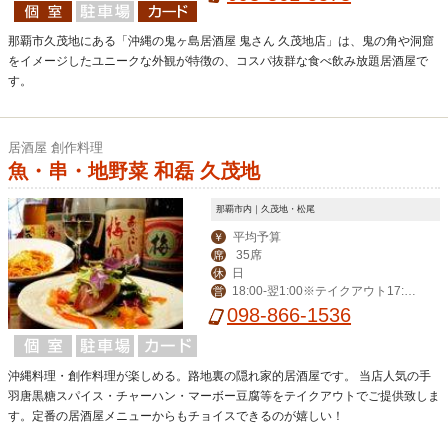
那覇市久茂地にある「沖縄の鬼ヶ島居酒屋 鬼さん 久茂地店」は、鬼の角や洞窟
をイメージしたユニークな外観が特徴の、コスパ抜群な食べ飲み放題居酒屋で
す。
居酒屋 創作料理
魚・串・地野菜 和磊 久茂地
那覇市内｜久茂地・松尾
平均予算
￥
35席
席
日
休
18:00-翌1:00※テイクアウト17:30
営
-20:30(受取21:00まで)
098-866-1536
沖縄料理・創作料理が楽しめる。路地裏の隠れ家的居酒屋です。 当店人気の手
羽唐黒糖スパイス・チャーハン・マーボー豆腐等をテイクアウトでご提供致しま
す。定番の居酒屋メニューからもチョイスできるのが嬉しい！