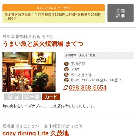
ちゅらグルメ クーポン
店舗
熊本直送特選馬刺し半額三種盛り1280円→640円五種盛り1980円
詳細
→990円
居酒屋 創作料理 和食 その他
うまい魚と炭火焼酒場 まてつ
那覇市内｜久茂地・松尾
平均予算
￥
28席
席
日※ときどき月
休
月-木17:00-24:00 金17:00-翌1:00
営
曜日
土15:00-翌1:00
098-868-6654
旬の食材をリーズナブルに！ご来店お待ちしております。
居酒屋 ダイニングバー 創作料理 洋食 その他
cozy dining Life 久茂地