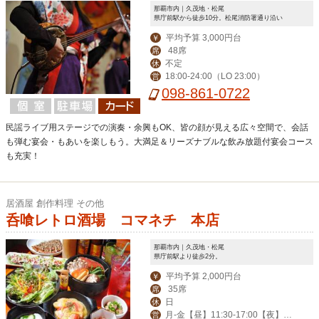
那覇市内｜久茂地・松尾
県庁前駅から徒歩10分。松尾消防署通り沿い
平均予算 3,000円台
￥
48席
席
不定
休
18:00-24:00（LO 23:00）
営
098-861-0722
民謡ライブ用ステージでの演奏・余興もOK、皆の顔が見える広々空間で、会話
も弾む宴会・もあいを楽しもう。大満足＆リーズナブルな飲み放題付宴会コース
も充実！
居酒屋 創作料理 その他
呑喰レトロ酒場 コマネチ 本店
那覇市内｜久茂地・松尾
県庁前駅より徒歩2分。
平均予算 2,000円台
￥
35席
席
日
休
月-金【昼】11:30-17:00【夜】17:
営