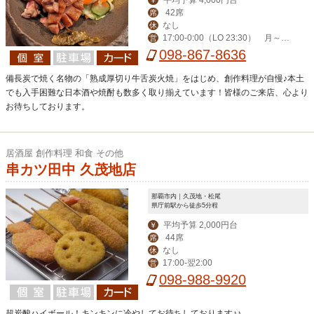
42席
席
なし
休
17:00-0:00（LO 23:30） 月～木
営
ランチ（弁当有）11:30-13:00
098-867-8636
備長炭で焼く名物の「熟成厚切り牛舌炭火焼」をはじめ、創作料理が自慢♪本土
でも入手困難な日本酒や焼酎も数多く取り揃えています！皆様のご来店、心より
お待ちしております。
居酒屋 創作料理 和食 その他
串カツ田中 久茂地店
那覇市内｜久茂地・松尾
県庁前駅から徒歩5分程
平均予算 2,000円台
￥
44席
席
なし
休
17:00-翌2:00
営
098-988-9920
超炭酸ハイボール！キンキンに冷やしてお待ちしております♪♪