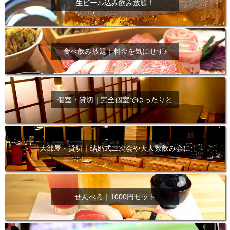
生ビール込み飲み放題！
食べ飲み放題｜料金を気にせず♪
個室・貸切｜完全個室でゆったりと
大部屋・貸切｜結婚式二次会や大人数飲み会に
せんべろ｜1000円セット