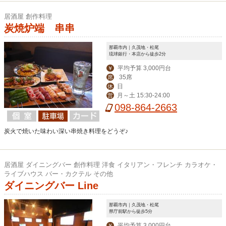
居酒屋 創作料理
炭焼炉端 串串
那覇市内｜久茂地・松尾
琉球銀行・本店から徒歩2分
平均予算 3,000円台
￥
35席
席
日
休
月～土 15:30-24:00
営
098-864-2663
炭火で焼いた味わい深い串焼き料理をどうぞ♪
居酒屋 ダイニングバー 創作料理 洋食 イタリアン・フレンチ カラオケ・
ライブハウス バー・カクテル その他
ダイニングバー Line
那覇市内｜久茂地・松尾
県庁前駅から徒歩5分
平均予算 3,000円台
￥