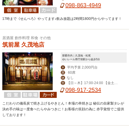
00-23:00（金は-翌1:00）/土・祝前 1
098-863-4949
5:00-翌1:00
17時まで《せんぺろ》やってます♪飲み放題は2時間1800円からやってます！
居酒屋 創作料理 和食 その他
筑前屋 久茂地店
那覇市内｜久茂地・松尾
ゆいレール県庁前駅から徒歩5分
平均予算 2,000円台
￥
60席
席
なし
休
【日～木】17:00-24:00 【金土祝
営
前日】-翌3:00 ※2019年2月より営業
098-917-2534
終了時間の変更がございます、詳細は
Web店舗詳細をご覧ください。
こだわりの備長炭で焼き上げるやきとん！本場の串焼きは 秘伝の自家製タレが
決め手の味は一度食べたらやみつきに！お客様の笑顔の為に 赤字覚悟でご提供
しております！