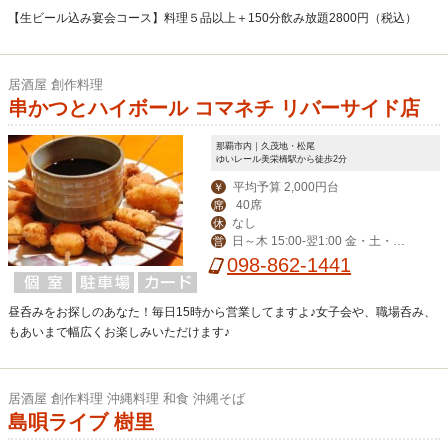
【生ビール込み宴会コース】料理５品以上＋150分飲み放題2800円（税込）
居酒屋 創作料理
串かつとハイボール コマネチ リバーサイド店
那覇市内｜久茂地・松尾
ゆいレール美栄橋駅から徒歩2分
平均予算 2,000円台
￥
40席
席
なし
休
日～木 15:00-翌1:00 金・土・祝
営
前 15:00-翌3:00
098-862-1441
昼呑みをお探しのあなた！毎日15時から営業してますよ♪女子会や、職場呑み、
もあいまで幅広くお楽しみいただけます♪
居酒屋 創作料理 沖縄料理 和食 沖縄そば
島唄ライブ 樹里