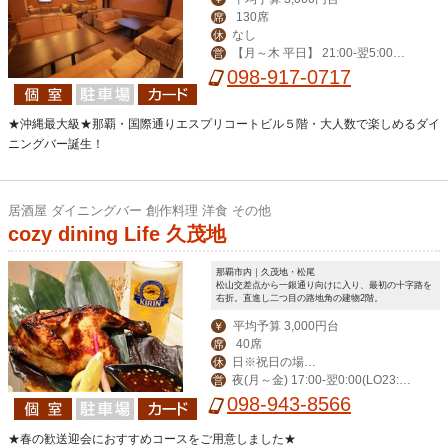
130席
席
なし
休
【月～木 平日】 21:00-翌5:00
営
【その他】19:00-翌6:00
098-917-0717
★沖縄最大級★那覇・国際通りエスプリコートビル５階・大人数で楽しめるダイ
ニングバー誕生！
居酒屋 ダイニングバー 創作料理 洋食 その他
cozy dining Life 久茂地
那覇市内｜久茂地・松尾
松山交差点から一銀通り向けに入り、最初の十字路を
右折。直進し二つ目の路地角の建物2階。
平均予算 3,000円台
￥
40席
席
日※祝日の場合
休
夜(月～金) 17:00-翌0:00(LO23:3
営
営業。月曜振替休。
0) (土)-翌1:00(LO翌0:30) 昼(月～金) 1
098-943-8566
1:30-14:00(LO13:30)
★春の歓送迎会におすすめコースをご用意しました★