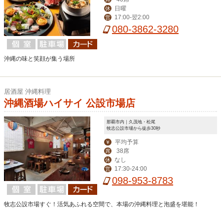
日曜
休
17:00-翌2:00
営
080-3862-3280
沖縄の味と笑顔が集う場所
居酒屋 沖縄料理
沖縄酒場ハイサイ 公設市場店
那覇市内｜久茂地・松尾
牧志公設市場から徒歩30秒
平均予算
￥
38席
席
なし
休
17:30-24:00
営
098-953-8783
牧志公設市場すぐ！活気あふれる空間で、本場の沖縄料理と泡盛を堪能！