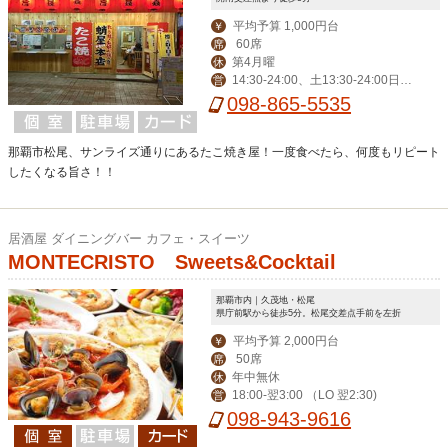
平均予算 1,000円台
￥
60席
席
第4月曜
休
14:30-24:00、土13:30-24:00日1
営
3:30-22:00※なくなり次第終了
098-865-5535
那覇市松尾、サンライズ通りにあるたこ焼き屋！一度食べたら、何度もリピート
したくなる旨さ！！
居酒屋 ダイニングバー カフェ・スイーツ
MONTECRISTO Sweets&Cocktail
那覇市内｜久茂地・松尾
県庁前駅から徒歩5分。松尾交差点手前を左折
平均予算 2,000円台
￥
50席
席
年中無休
休
18:00-翌3:00 （LO 翌2:30)
営
098-943-9616