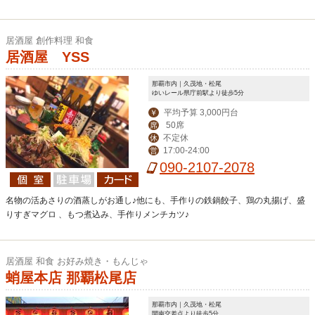
居酒屋 創作料理 和食
居酒屋 YSS
那覇市内｜久茂地・松尾
ゆいレール県庁前駅より徒歩5分
平均予算 3,000円台
￥
50席
席
不定休
休
17:00-24:00
営
090-2107-2078
名物の活あさりの酒蒸しがお通し♪他にも、手作りの鉄鍋餃子、鶏の丸揚げ、盛
りすぎマグロ 、もつ煮込み、手作りメンチカツ♪
居酒屋 和食 お好み焼き・もんじゃ
蛸屋本店 那覇松尾店
那覇市内｜久茂地・松尾
開南交差点より徒歩5分