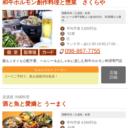
和牛ホルモン創作料理と惣菜 さくらや
那覇市内｜久茂地・松尾
ゆいレール県庁前駅より徒歩約2分。JEI那覇ビル裏
手。
平均予算 3,000円台
￥
52席
席
日
休
ランチ月～金11:30-14:00,17:00-2
営
4:00（LO 23:00）,祝日17:00-24:00
098-867-7755
（LO 23:00)
脂もニオイも心配不要、ヘルシー＆おしゃれに楽しむ和牛ホルモン料理専門店
ちゅらグルメ クーポン
店舗
コースご予約で、飲み放題30分延長！
詳細
居酒屋 沖縄料理
酒と魚と愛嬌と うーまく
那覇市内｜久茂地・松尾
平均予算 4,000円台
￥
40席
席