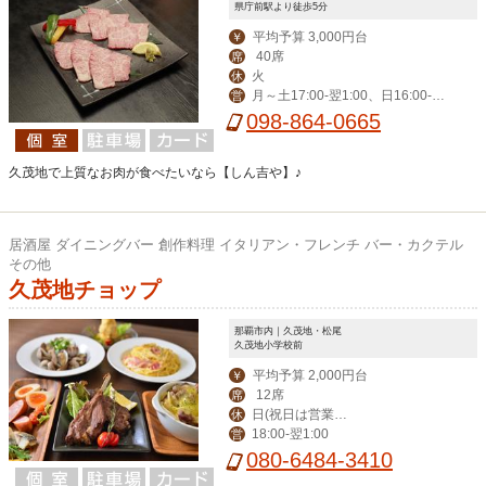
県庁前駅より徒歩5分
平均予算 3,000円台
￥
40席
席
火
休
月～土17:00-翌1:00、日16:00-0:0
営
0
098-864-0665
久茂地で上質なお肉が食べたいなら【しん吉や】♪
居酒屋 ダイニングバー 創作料理 イタリアン・フレンチ バー・カクテル
その他
久茂地チョップ
那覇市内｜久茂地・松尾
久茂地小学校前
平均予算 2,000円台
￥
12席
席
日(祝日は営業、
休
18:00‐翌1:00
営
月曜振替休)
080-6484-3410