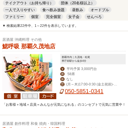
テイクアウト（お持ち帰り）
団体（20名様以上）
一人で入りやすい
食べ飲み放題
昼飲み
オードブル
ファミリー
個室
完全個室
女子会
せんべろ
キッズルーム
安い
デート
▼ 検索結果22件中、1～22件を表示しています。
居酒屋 沖縄料理 その他
鰓呼吸 那覇久茂地店
那覇市内｜久茂地・松尾
県庁前駅から徒歩4分
平均予算 3,000円台
￥
58席
席
なし
休
(月～木)17:00-0:30 (金土祝前)‐翌
営
1:00(日)‐0:00
050-5851-0341
「お客様＋地域＋店員＝みんなが元気になれる」のコンセプトで元気に営業中！
居酒屋 創作料理 和食 焼肉・韓国料理