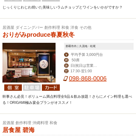
じっくりじわじわ焼いた美味しいラムチョップとワインをいかがですか？
居酒屋 ダイニングバー 創作料理 和食 洋食 その他
おりがみproduce春夏秋冬
那覇市内｜久茂地・松尾
平均予算 3,000円台
￥
50席
席
日(祝日は営業、
休
17:30-翌1:00
営
月曜振替休)
098-868-0006
幹事さん必見！ボリューム満点料理全9品＆飲み放題！さらにメイン料理も選べ
る！ORIGAMI極み宴会プランがオススメ！
居酒屋 創作料理 沖縄料理 和食
居食屋 碧海