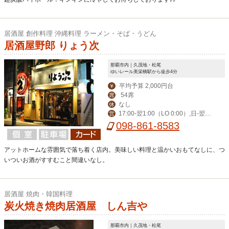
居酒屋 創作料理 沖縄料理 ラーメン・そば・うどん
居酒屋野郎 りょう次
那覇市内｜久茂地・松尾
ゆいレール美栄橋駅から徒歩4分
平均予算 2,000円台
￥
54席
席
なし
休
17:00-翌1:00（LO 0:00）,日-翌0:
営
30（LO 23:30）
098-861-8583
アットホームな雰囲気で落ち着く店内。美味しい料理と温かいおもてなしに、つ
いついお酒がすすむこと間違いなし。
居酒屋 焼肉・韓国料理
炭火焼き焼肉居酒屋 しん吉や
那覇市内｜久茂地・松尾