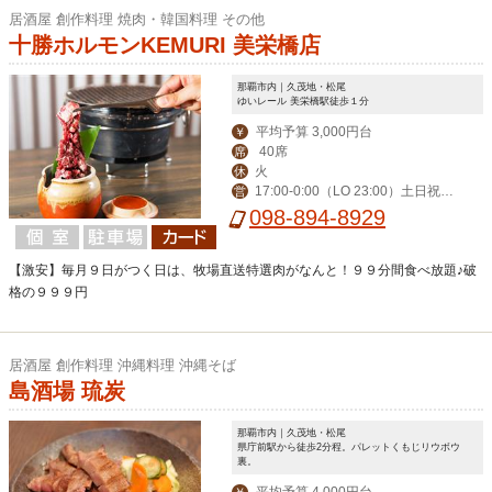
居酒屋 創作料理 焼肉・韓国料理 その他
十勝ホルモンKEMURI 美栄橋店
那覇市内｜久茂地・松尾
ゆいレール 美栄橋駅徒歩１分
平均予算 3,000円台
￥
40席
席
火
休
17:00‐0:00（LO 23:00）土日祝前
営
日は5:00まで営業
098-894-8929
【激安】毎月９日がつく日は、牧場直送特選肉がなんと！９９分間食べ放題♪破
格の９９９円
居酒屋 創作料理 沖縄料理 沖縄そば
島酒場 琉炭
那覇市内｜久茂地・松尾
県庁前駅から徒歩2分程。パレットくもじリウボウ
裏。
平均予算 4,000円台
￥