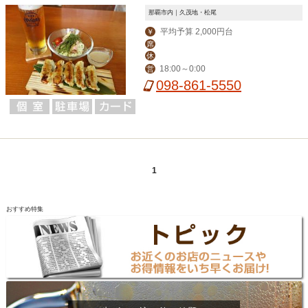
那覇市内｜久茂地・松尾
平均予算 2,000円台
￥
席
休
18:00～0:00
営
098-861-5550
1
おすすめ特集