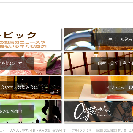
000円
肉の日
おもろまち駅周辺
オープンテラス
マトン・ラ
エビ
カレー
チャージ無し
牡蠣
夜景・景色◎
夜12時以降
1
牧志駅周辺
ペット同伴
ビアガーデン
チーズ
天ぷら
ラ
スメ
沖縄そば
串揚げ
バレンタイン
立ち飲み
5000円以上
理
石垣牛
アヒージョ
アサヒ
割烹
女性専用トイレあり
生ビール込み
スペシャルディナー
ホルモン(もつ)
炭火焼
ペイディ（給料日）
インバル・イタリアンバール
食べ放題
動物カフェ＆バー
屋富祖地
ジビエ
安里駅周辺
アジア・エスニック
熱燗
生け簀
獺祭
金を気にせず♪
個室・貸切｜完全
分煙
少人数貸切(15名以下から)
島野菜
しゃぶしゃぶ
パクチー
電気ブラン
エビスビール
ウェディング
58KACHA-SEA
バイ
昼宴会
イベリコ豚
山盛、メガ盛り
つけ麺
日本そば
冬
次会や大人数飲み会に
せんべろ｜10
中華
お好み焼き・もんじゃ
オーガニック
プレミアムフライデー
レ
ランチバイキング
フルーツハイボール
飲み比べセット
首里
鉄板焼き
幹事様特典
おばんざい
チーズタッカルビ
奥武山公園
るお店特集！
定メニュー
春限定メニュー
フレンチ
夏限定メニュー
ENJOY 
駅周辺
シードル
那覇空港駅周辺
儀保駅周辺
上）
一人で入りやすい
食べ飲み放題
昼飲み
オードブル
ファミリー
個室
完全個室
女子会
せ