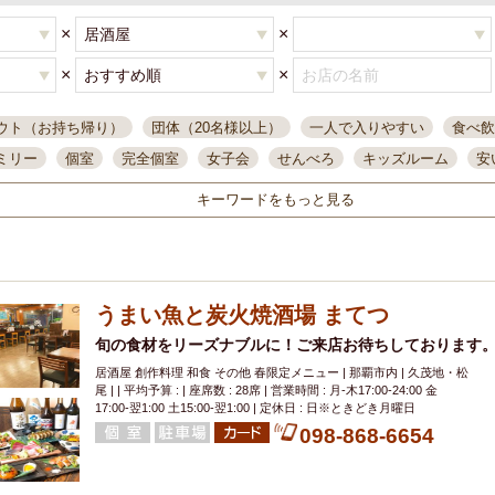
×
×
×
×
ウト（お持ち帰り）
団体（20名様以上）
一人で入りやすい
食べ飲
ミリー
個室
完全個室
女子会
せんべろ
キッズルーム
安
唄ライブ
サントリー
一人飲み
誕生日
大人数
飲み放題付き
キーワードをもっと見る
い飲み
コスパ最高
肉料理
模合
インスタ映え
座敷席
記
まで営業
半個室
ワイン
国際通り
生ビール込飲み放題
ステ
県産魚
焼鳥
忘年会コース
レモンサワー
観光客に人気
大
うまい魚と炭火焼酒場 まてつ
名
落ち着いた空間
4000円台コース
合コン
オリオンドラフト
本酒
鮮魚
旬の食材をリーズナブルに！ご来店お待ちしております
大衆酒場
ノンアルコールビール
ウィスキー
テレ
居酒屋 創作料理 和食 その他 春限定メニュー | 那覇市内 | 久茂地・松
ピザ
焼酎
カラオケ
デリバリー
寿司
クリスマス
和食
尾 | | 平均予算 : | 座席数 : 28席 | 営業時間 : 月-木17:00-24:00 金
イ
県庁前駅周辺
大部屋40名
旭橋駅周辺
沖縄料理
スイーツ
17:00-翌1:00 土15:00-翌1:00 | 定休日 : 日※ときどき月曜日
098-868-6654
オリオン
海ぶどう
パスタ
民謡・生演奏
気軽に一杯
店内
アグー豚
プレミアムモルツ
貝づくし
燻製料理
美栄橋駅周辺