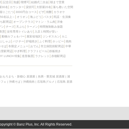
席
記念日
泡盛
喫煙可
結婚式二次会
朝まで営業
屋30名
カウンター
貸切可
大部屋20名
落ち着いた空間
掘りごたつ
3000円台コース
ピザ
焼酎
カラオケ
50名以上～
オリオン
海ぶどう
パスタ
民謡・生演奏
ち駅周辺
オープンテラス
マトン・ラム肉
洋食
デン
チーズ
天ぷら
ラーメン
時間無制飲み放題
割烹
女性専用トイレあり
入店１時間が安い
動物カフェ＆バー
屋富祖地区
ジンギスカン
カニ
ぶしゃぶ
パクチー
炉端焼き
ふぐ料理
ホッピー
焼肉
本そば
冬限定メニュー
おでん
市立病院前駅周辺
中華
首里駅周辺
やぎ料理
クラフトビール
鉄板焼き
OY LUNCH 特集
造形集団
ラクレット
赤嶺駅周辺
おもろまち・新都心 居酒屋
|
糸満・豊見城 居酒屋
|
浦
カフェ
|
沖縄そば
|
沖縄焼肉
|
石垣島グルメ
|
石垣島 居酒
opyright © Banz Plus, Inc. All Rights Reserved.