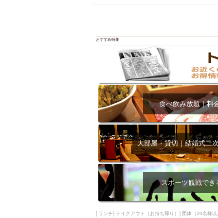
飲み放題付きコース3
キリン一番搾り
アレルギー対応可能
おすすめ特集
ダイエット中におス
ソファー
激辛料
ファーストフード
スクリーン
スペ
カニ
カフェ
食べ飲み放題｜料
餃子
キリン
ホッピー
焼肉
マイク
サッポロ
大部屋・貸切｜結婚式二
市立病院前駅周辺
綺麗orお洒落なトイ
クラフトビール
スポーツ観戦でき
壺川駅周辺
秋限
ラクレット
赤嶺
ランチ
テイクアウト（お持ち帰り）
団体（20名様以