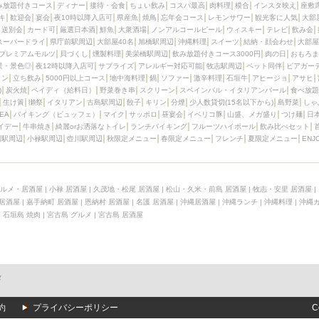
み放題付きコース
ディナー
接待・会食
ちょい飲み
コスパ最高
肉料理
模合
インスタ映え
座敷
キ
歓迎会
宴会
夜10時以降入店可
県産魚
焼鳥
忘年会コース
レモンサワー
観光客に人気
大部
送別会
カード可
厳選日本酒
鮮魚
大衆酒場
ノンアルコールビール
ウィスキー
テレビ
飲み会
スーパードライ
県庁前駅周辺
大部屋40名
旭橋駅周辺
沖縄料理
スイーツ
結納・顔会わせ
大部屋
プレミアムモルツ
貝づくし
燻製料理
美栄橋駅周辺
飲み放題付きコース3000円
肉の日
おもろま
景・景色◎
夜12時以降入店可
サプライズ
アレルギー対応可能
牧志駅周辺
ペット同伴
ビアガー
イン
立ち飲み
5000円以上コース
地中海料理
鍋
ソファー
激辛料理
石垣牛
アヒージョ
アサヒ
)
炭火焼
ペイディ（給料日）
野菜巻き串
スクリーン
スペインバル・イタリアンバール
食べ放題
生け簀
獺祭
イタリアン
古島駅周辺
餃子
キリン
分煙
少人数貸切(15名以下から)
島野菜
しゃ
SEA
バイキング（ビュッフェ）
マイク
サッポロ
昼宴会
イベリコ豚
山盛、メガ盛り
つけ麺
日
イデー
牛串焼き
綺麗orお洒落なトイレ
ランチバイキング
フルーツハイボール
飲み比べセット
園駅周辺
小禄駅周辺
壺川駅周辺
秋限定メニュー
春限定メニュー
フレンチ
夏限定メニュー
ENJ
ルメ・居酒屋
|
小禄 居酒屋
|
久茂地・松尾 居酒屋
|
松山・久米・前島 居酒屋
|
牧志・安里 居酒屋
|
 居酒屋
|
嘉手納町 居酒屋
|
恩納村 居酒屋
|
名護 居酒屋
|
沖縄居酒屋
|
沖縄ランチ
|
沖縄料理
|
沖縄
|
石垣島 焼肉
|
宮古島 グルメ
|
宮古島 居酒屋
メ
約
プライバシーポリシー
C