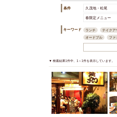
条件
キーワード
ランチ
テイクア
オードブル
ファ
スポーツ観戦
島
接待・会食
ちょ
結婚式二次会
朝
▼ 検索結果1件中、1～1件を表示しています。
夜10時以降入店可
貸切可
大部屋20
カード可
厳選日
3000円台コース
アサヒスーパードラ
大部屋50名以上～
ハッピーアワー