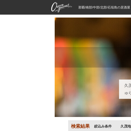
那覇/南部/中部/北部/石垣島の居酒
久
ゅ
検索結果
絞込み条件
久茂地