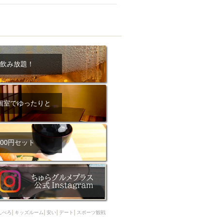
ム肉
洋食
入店可
サプライズ
ーメン
時間無制飲み放題
コース
地中海料理
鍋
入店１時間が安い
飲み放題！
野菜巻き串
区
ジンギスカン
イタリアン
古島駅周辺
個室でゆったりと
炉端焼き
ふぐ料理
キング（ビュッフェ）
限定メニュー
おでん
00円セット
牛串焼き
駅周辺
やぎ料理
駅周辺
小禄駅周辺
LUNCH 特集
造形集団
んべろ
キッズルーム
安い
デート
スポーツ観戦