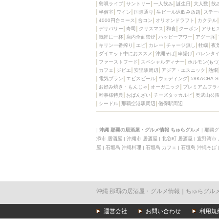
島唄ライブ
サントリー
一人飲み
誕生日
大人数
飲
半個室
ワイン
国際通り
生ビール込飲み放題
ステー
4000円台コース
合コン
オリオンドラフト
カクテル
デリバリー
寿司
クリスマス
和食
クーポン
アサヒ
気軽に一杯
店内全面禁煙
ハッピーアワー
アグー豚
キリン一番搾り
エビ
カレー
チャージ無し
牡蠣
夜
ダイエット中におススメ
沖縄そば
串揚げ
バレンタ
ファーストフード
スペシャルディナー
ホルモン(もつ
カフェ
ジビエ
安里駅周辺
アジア・エスニック
熱燗
電気ブラン
エビスビール
ウェディング
58KACHA-
お好み焼き・もんじゃ
オーガニック
プレミアムフラ
幹事様特典
おばんざい
チーズタッカルビ
奥武山公
シードル
那覇空港駅周辺
儀保駅周辺
|
沖縄 那覇の居酒屋・グルメ情報 ちゅらグルメ
|
那覇グ
添市 居酒屋
|
沖縄市 居酒屋
|
北谷町 居酒屋
|
宜野湾市
屋
|
石垣島 沖縄料理
|
石垣島 カフェ
|
石垣島 沖縄そば
沖縄 那覇の居酒屋・グルメ情報｜ちゅらグル
運営会社
お問い合わせ
利用規