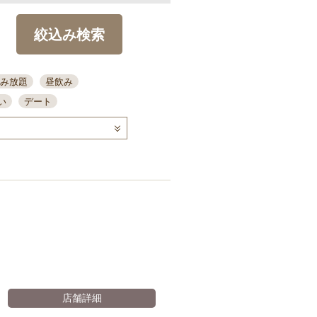
絞込み検索
み放題
昼飲み
い
デート
コース
ディナー
念日
泡盛
喫煙可
ーキ
歓迎会
宴会
部屋30名
カウンター
カクテル
送別会
。
ビ
飲み会
掘りごたつ
クーポン
結納・顔会わせ
全面禁煙
店舗詳細