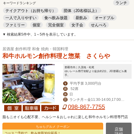
ランチ
キーワードランキング
テイクアウト（お持ち帰り）
団体（20名様以上）
一人で入りやすい
食べ飲み放題
昼飲み
オードブル
ファミリー
個室
完全個室
女子会
せんべろ
キッズルーム
安い
デート
▼ 検索結果5件中、1～5件を表示しています。
居酒屋 創作料理 和食 焼肉・韓国料理
和牛ホルモン創作料理と惣菜 さくらや
那覇市内｜久茂地・松尾
ゆいレール県庁前駅より徒歩約2分。JEI那覇ビル裏
手。
平均予算 3,000円台
￥
52席
席
日
休
ランチ月～金11:30-14:00,17:00-2
営
4:00（LO 23:00）,祝日17:00-24:00
098-867-7755
（LO 23:00)
脂もニオイも心配不要、ヘルシー＆おしゃれに楽しむ和牛ホルモン料理専門店
ちゅらグルメ クーポン
店舗
コースご予約で、飲み放題30分延長！