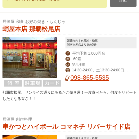
詳細
居酒屋 和食 お好み焼き・もんじゃ
蛸屋本店 那覇松尾店
那覇市内｜久茂地・松尾
開南交差点より徒歩5分
平均予算 1,000円台
￥
60席
席
第4月曜
休
14:30-24:00、土13:30-24:00日1
営
3:30-22:00※なくなり次第終了
098-865-5535
那覇市松尾、サンライズ通りにあるたこ焼き屋！一度食べたら、何度もリピート
したくなる旨さ！！
居酒屋 創作料理
串かつとハイボール コマネチ リバーサイド店
那覇市内｜久茂地・松尾