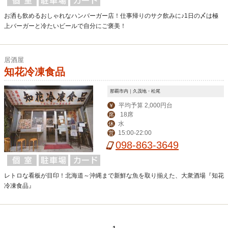
お洒も飲めるおしゃれなハンバーガー店！仕事帰りのサク飲みに♪1日の〆は極
上バーガーと冷たいビールで自分にご褒美！
居酒屋
知花冷凍食品
那覇市内｜久茂地・松尾
平均予算 2,000円台
￥
18席
席
水
休
15:00-22:00
営
098-863-3649
レトロな看板が目印！北海道～沖縄まで新鮮な魚を取り揃えた、大衆酒場『知花
冷凍食品』