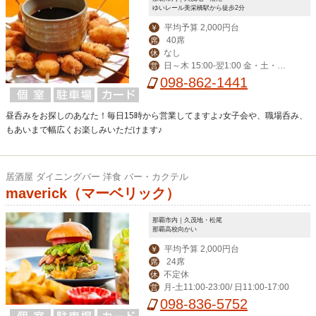
ゆいレール美栄橋駅から徒歩2分
平均予算 2,000円台
￥
40席
席
なし
休
日～木 15:00-翌1:00 金・土・祝
営
前 15:00-翌3:00
098-862-1441
昼呑みをお探しのあなた！毎日15時から営業してますよ♪女子会や、職場呑み、
もあいまで幅広くお楽しみいただけます♪
居酒屋 ダイニングバー 洋食 バー・カクテル
maverick（マーベリック）
那覇市内｜久茂地・松尾
那覇高校向かい
平均予算 2,000円台
￥
24席
席
不定休
休
月-土11:00-23:00/ 日11:00-17:00
営
098-836-5752