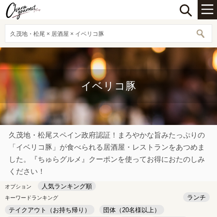
久茂地・松尾 × 居酒屋 × イベリコ豚
イベリコ豚
久茂地・松尾スペイン政府認証！まろやかな旨みたっぷりの
「イベリコ豚」が食べられる居酒屋・レストランをあつめま
した。『ちゅらグルメ』クーポンを使ってお得におたのしみ
ください！
人気ランキング順
オプション
ランチ
キーワードランキング
テイクアウト（お持ち帰り）
団体（20名様以上）