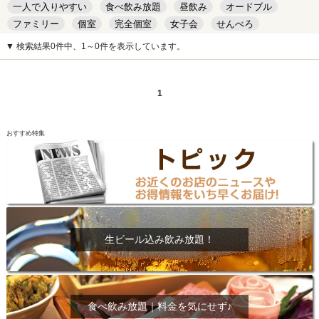
一人で入りやすい
食べ飲み放題
昼飲み
オードブル
ファミリー
個室
完全個室
女子会
せんべろ
キッズルーム
安い
デート
▼ 検索結果0件中、1～0件を表示しています。
1
おすすめ特集
生ビール込み飲み放題！
食べ飲み放題｜料金を気にせず♪