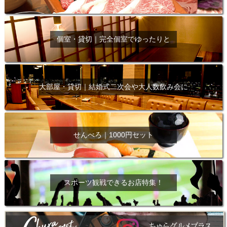
個室・貸切｜完全個室でゆったりと
大部屋・貸切｜結婚式二次会や大人数飲み会に
せんべろ｜1000円セット
スポーツ観戦できるお店特集！