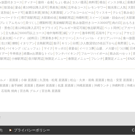
み放題付きコース
ディナー
接待・会食
ちょい飲み
コスパ最高
肉料理
模合
インスタ映え
座敷
キ
歓迎会
宴会
夜10時以降入店可
県産魚
焼鳥
忘年会コース
レモンサワー
観光客に人気
大部
送別会
カード可
厳選日本酒
鮮魚
大衆酒場
ノンアルコールビール
ウィスキー
テレビ
飲み会
スーパードライ
県庁前駅周辺
大部屋40名
旭橋駅周辺
沖縄料理
スイーツ
結納・顔会わせ
大部屋
プレミアムモルツ
貝づくし
燻製料理
美栄橋駅周辺
飲み放題付きコース3000円
肉の日
おもろま
景・景色◎
夜12時以降入店可
サプライズ
アレルギー対応可能
牧志駅周辺
ペット同伴
ビアガー
イン
立ち飲み
5000円以上コース
地中海料理
鍋
ソファー
激辛料理
石垣牛
アヒージョ
アサヒ
)
炭火焼
ペイディ（給料日）
野菜巻き串
スクリーン
スペインバル・イタリアンバール
食べ放題
生け簀
獺祭
イタリアン
古島駅周辺
餃子
キリン
分煙
少人数貸切(15名以下から)
島野菜
しゃ
SEA
バイキング（ビュッフェ）
マイク
サッポロ
昼宴会
イベリコ豚
山盛、メガ盛り
つけ麺
日
イデー
牛串焼き
綺麗orお洒落なトイレ
ランチバイキング
フルーツハイボール
飲み比べセット
園駅周辺
小禄駅周辺
壺川駅周辺
秋限定メニュー
春限定メニュー
フレンチ
夏限定メニュー
ENJ
ルメ・居酒屋
|
小禄 居酒屋
|
久茂地・松尾 居酒屋
|
松山・久米・前島 居酒屋
|
牧志・安里 居酒屋
|
 居酒屋
|
嘉手納町 居酒屋
|
恩納村 居酒屋
|
名護 居酒屋
|
沖縄居酒屋
|
沖縄ランチ
|
沖縄料理
|
沖縄
|
石垣島 焼肉
|
宮古島 グルメ
|
宮古島 居酒屋
メ
約
プライバシーポリシー
C