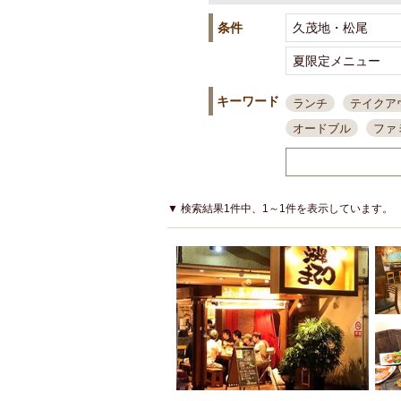
条件
キーワード
ランチ
テイクア
オードブル
ファ
スポーツ観戦
島
接待・会食
ちょ
結婚式二次会
朝
▼ 検索結果1件中、1～1件を表示しています。
夜10時以降入店可
貸切可
大部屋20
カード可
厳選日
3000円台コース
アサヒスーパードラ
大部屋50名以上～
ハッピーアワー