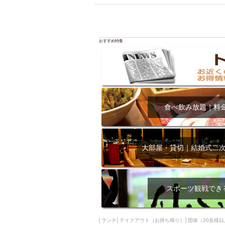
飲み放題付きコース3
キリン一番搾り
アレルギー対応可能
おすすめ特集
ダイエット中におス
ソファー
激辛料
ファーストフード
スクリーン
スペ
カニ
カフェ
食べ飲み放題｜料
餃子
キリン
ホッピー
焼肉
マイク
サッポロ
大部屋・貸切｜結婚式二
市立病院前駅周辺
綺麗orお洒落なトイ
クラフトビール
スポーツ観戦でき
壺川駅周辺
秋限
ラクレット
赤嶺
ランチ
テイクアウト（お持ち帰り）
団体（20名様以