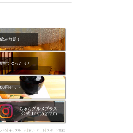
ム肉
洋食
入店可
サプライズ
ーメン
時間無制飲み放題
コース
地中海料理
鍋
入店１時間が安い
飲み放題！
野菜巻き串
区
ジンギスカン
イタリアン
古島駅周辺
個室でゆったりと
炉端焼き
ふぐ料理
キング（ビュッフェ）
限定メニュー
おでん
00円セット
牛串焼き
駅周辺
やぎ料理
駅周辺
小禄駅周辺
LUNCH 特集
造形集団
んべろ
キッズルーム
安い
デート
スポーツ観戦