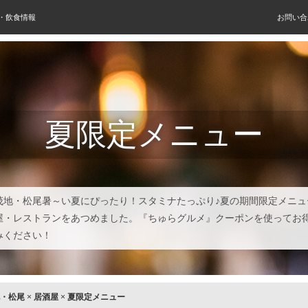
屋・飲食情報
お問い合
夏限定メニュー
茂地・松尾暑～い夏にぴったり！スタミナたっぷり♪夏の期間限定メニュ
屋・レストランをあつめました。『ちゅらグルメ』クーポンを使ってお
みください！
・松尾
×
居酒屋
×
夏限定メニュー