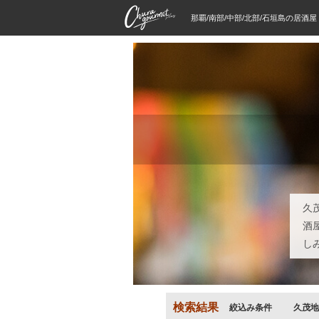
那覇/南部/中部/北部/石垣島の居酒
久
酒
し
検索結果
絞込み条件
久茂地