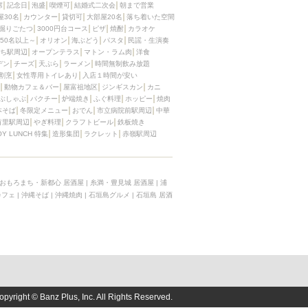
席
記念日
泡盛
喫煙可
結婚式二次会
朝まで営業
屋30名
カウンター
貸切可
大部屋20名
落ち着いた空間
掘りごたつ
3000円台コース
ピザ
焼酎
カラオケ
50名以上～
オリオン
海ぶどう
パスタ
民謡・生演奏
ち駅周辺
オープンテラス
マトン・ラム肉
洋食
デン
チーズ
天ぷら
ラーメン
時間無制飲み放題
割烹
女性専用トイレあり
入店１時間が安い
動物カフェ＆バー
屋富祖地区
ジンギスカン
カニ
ぶしゃぶ
パクチー
炉端焼き
ふぐ料理
ホッピー
焼肉
本そば
冬限定メニュー
おでん
市立病院前駅周辺
中華
首里駅周辺
やぎ料理
クラフトビール
鉄板焼き
OY LUNCH 特集
造形集団
ラクレット
赤嶺駅周辺
おもろまち・新都心 居酒屋
|
糸満・豊見城 居酒屋
|
浦
カフェ
|
沖縄そば
|
沖縄焼肉
|
石垣島グルメ
|
石垣島 居酒
opyright © Banz Plus, Inc. All Rights Reserved.