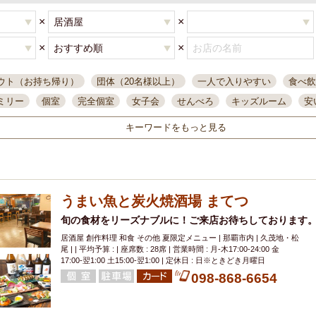
×
×
×
×
ウト（お持ち帰り）
団体（20名様以上）
一人で入りやすい
食べ飲
ミリー
個室
完全個室
女子会
せんべろ
キッズルーム
安
唄ライブ
サントリー
一人飲み
誕生日
大人数
飲み放題付き
キーワードをもっと見る
い飲み
コスパ最高
肉料理
模合
インスタ映え
座敷席
記
まで営業
半個室
ワイン
国際通り
生ビール込飲み放題
ステ
県産魚
焼鳥
忘年会コース
レモンサワー
観光客に人気
大
うまい魚と炭火焼酒場 まてつ
名
落ち着いた空間
4000円台コース
合コン
オリオンドラフト
本酒
鮮魚
旬の食材をリーズナブルに！ご来店お待ちしております
大衆酒場
ノンアルコールビール
ウィスキー
テレ
居酒屋 創作料理 和食 その他 夏限定メニュー | 那覇市内 | 久茂地・松
ピザ
焼酎
カラオケ
デリバリー
寿司
クリスマス
和食
尾 | | 平均予算 : | 座席数 : 28席 | 営業時間 : 月-木17:00-24:00 金
イ
県庁前駅周辺
大部屋40名
旭橋駅周辺
沖縄料理
スイーツ
17:00-翌1:00 土15:00-翌1:00 | 定休日 : 日※ときどき月曜日
098-868-6654
オリオン
海ぶどう
パスタ
民謡・生演奏
気軽に一杯
店内
アグー豚
プレミアムモルツ
貝づくし
燻製料理
美栄橋駅周辺