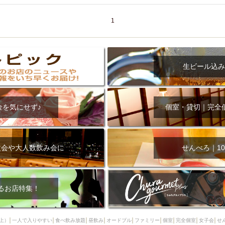
000円
肉の日
おもろまち駅周辺
オープンテラス
マトン・ラ
エビ
カレー
チャージ無し
牡蠣
夜景・景色◎
夜12時以降
1
牧志駅周辺
ペット同伴
ビアガーデン
チーズ
天ぷら
ラ
スメ
沖縄そば
串揚げ
バレンタイン
立ち飲み
5000円以上
理
石垣牛
アヒージョ
アサヒ
割烹
女性専用トイレあり
生ビール込み
スペシャルディナー
ホルモン(もつ)
炭火焼
ペイディ（給料日）
インバル・イタリアンバール
食べ放題
動物カフェ＆バー
屋富祖地
ジビエ
安里駅周辺
アジア・エスニック
熱燗
生け簀
獺祭
金を気にせず♪
個室・貸切｜完全
分煙
少人数貸切(15名以下から)
島野菜
しゃぶしゃぶ
パクチー
電気ブラン
エビスビール
ウェディング
58KACHA-SEA
バイ
昼宴会
イベリコ豚
山盛、メガ盛り
つけ麺
日本そば
冬
次会や大人数飲み会に
せんべろ｜10
中華
お好み焼き・もんじゃ
オーガニック
プレミアムフライデー
レ
ランチバイキング
フルーツハイボール
飲み比べセット
首里
鉄板焼き
幹事様特典
おばんざい
チーズタッカルビ
奥武山公園
るお店特集！
定メニュー
春限定メニュー
フレンチ
夏限定メニュー
ENJOY 
駅周辺
シードル
那覇空港駅周辺
儀保駅周辺
上）
一人で入りやすい
食べ飲み放題
昼飲み
オードブル
ファミリー
個室
完全個室
女子会
せ