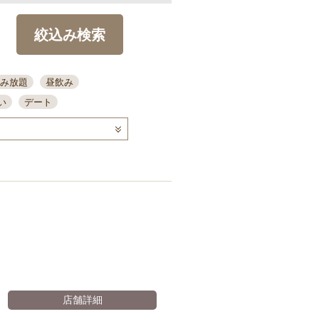
絞込み検索
み放題
昼飲み
い
デート
コース
ディナー
念日
泡盛
喫煙可
ーキ
歓迎会
宴会
部屋30名
カウンター
カクテル
送別会
。
ビ
飲み会
掘りごたつ
クーポン
結納・顔会わせ
全面禁煙
店舗詳細