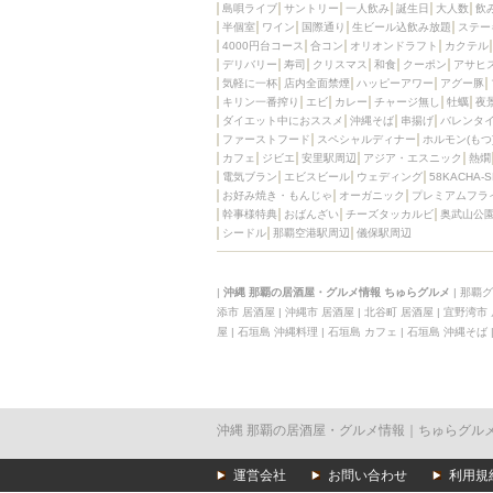
島唄ライブ
サントリー
一人飲み
誕生日
大人数
飲
半個室
ワイン
国際通り
生ビール込飲み放題
ステー
4000円台コース
合コン
オリオンドラフト
カクテル
デリバリー
寿司
クリスマス
和食
クーポン
アサヒ
気軽に一杯
店内全面禁煙
ハッピーアワー
アグー豚
キリン一番搾り
エビ
カレー
チャージ無し
牡蠣
夜
ダイエット中におススメ
沖縄そば
串揚げ
バレンタ
ファーストフード
スペシャルディナー
ホルモン(もつ
カフェ
ジビエ
安里駅周辺
アジア・エスニック
熱燗
電気ブラン
エビスビール
ウェディング
58KACHA-
お好み焼き・もんじゃ
オーガニック
プレミアムフラ
幹事様特典
おばんざい
チーズタッカルビ
奥武山公
シードル
那覇空港駅周辺
儀保駅周辺
|
沖縄 那覇の居酒屋・グルメ情報 ちゅらグルメ
|
那覇グ
添市 居酒屋
|
沖縄市 居酒屋
|
北谷町 居酒屋
|
宜野湾市
屋
|
石垣島 沖縄料理
|
石垣島 カフェ
|
石垣島 沖縄そば
沖縄 那覇の居酒屋・グルメ情報｜ちゅらグル
運営会社
お問い合わせ
利用規