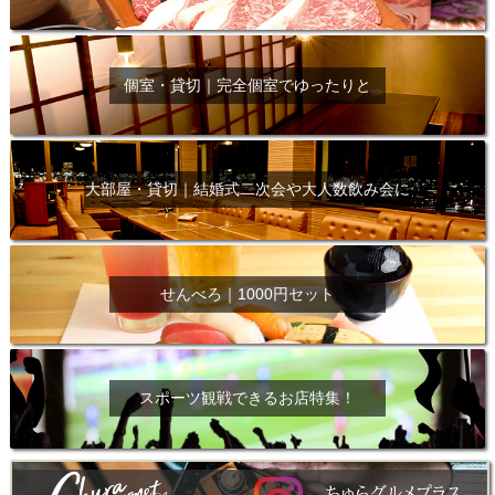
個室・貸切｜完全個室でゆったりと
大部屋・貸切｜結婚式二次会や大人数飲み会に
せんべろ｜1000円セット
スポーツ観戦できるお店特集！