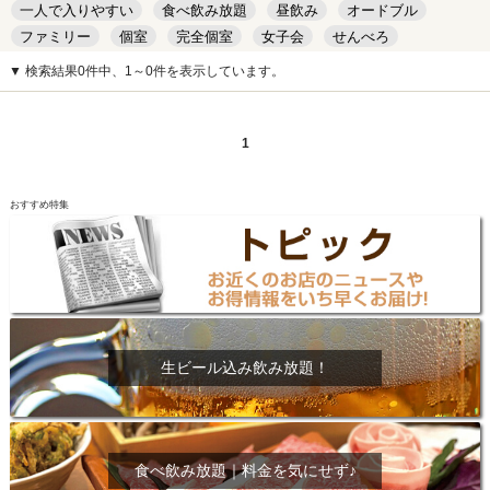
一人で入りやすい
食べ飲み放題
昼飲み
オードブル
ファミリー
個室
完全個室
女子会
せんべろ
キッズルーム
安い
デート
▼ 検索結果0件中、1～0件を表示しています。
1
おすすめ特集
生ビール込み飲み放題！
食べ飲み放題｜料金を気にせず♪