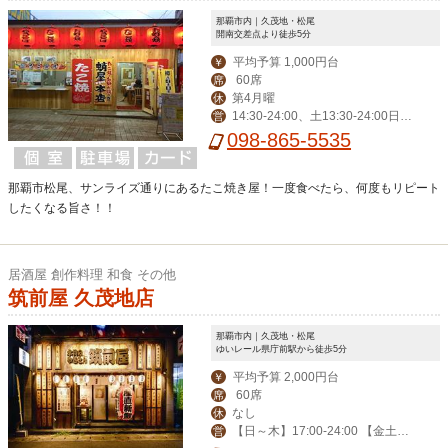
那覇市内｜久茂地・松尾
開南交差点より徒歩5分
平均予算 1,000円台
￥
60席
席
第4月曜
休
14:30-24:00、土13:30-24:00日1
営
3:30-22:00※なくなり次第終了
098-865-5535
那覇市松尾、サンライズ通りにあるたこ焼き屋！一度食べたら、何度もリピート
したくなる旨さ！！
居酒屋 創作料理 和食 その他
筑前屋 久茂地店
那覇市内｜久茂地・松尾
ゆいレール県庁前駅から徒歩5分
平均予算 2,000円台
￥
60席
席
なし
休
【日～木】17:00-24:00 【金土祝
営