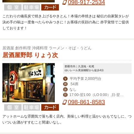
前日】-翌3:00 ※2019年2月より営業
098-917-2534
終了時間の変更がございます、詳細は
Web店舗詳細をご覧ください。
こだわりの備長炭で焼き上げるやきとん！本場の串焼きは 秘伝の自家製タレが
決め手の味は一度食べたらやみつきに！お客様の笑顔の為に 赤字覚悟でご提供
しております！
居酒屋 創作料理 沖縄料理 ラーメン・そば・うどん
居酒屋野郎 りょう次
那覇市内｜久茂地・松尾
ゆいレール美栄橋駅から徒歩4分
平均予算 2,000円台
￥
54席
席
なし
休
17:00-翌1:00（LO 0:00）,日-翌0:
営
30（LO 23:30）
098-861-8583
アットホームな雰囲気で落ち着く店内。美味しい料理と温かいおもてなしに、つ
いついお酒がすすむこと間違いなし。