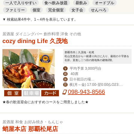
一人で入りやすい
食べ飲み放題
昼飲み
オードブル
ファミリー
個室
完全個室
女子会
せんべろ
キッズルーム
安い
デート
▼ 検索結果4件中、1～4件を表示しています。
居酒屋 ダイニングバー 創作料理 洋食 その他
cozy dining Life 久茂地
那覇市内｜久茂地・松尾
松山交差点から一銀通り向けに入り、最初の十字路を
右折。直進し二つ目の路地角の建物2階。
平均予算 3,000円台
￥
40席
席
日※祝日の場合
休
夜(月～金) 17:00-翌0:00(LO23:3
営
営業。月曜振替休。
0) (土)-翌1:00(LO翌0:30) 昼(月～金) 1
098-943-8566
1:30-14:00(LO13:30)
★春の歓送迎会におすすめコースをご用意しました★
居酒屋 和食 お好み焼き・もんじゃ
蛸屋本店 那覇松尾店