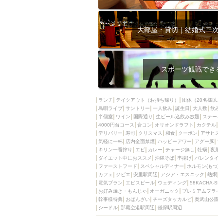
大部屋・貸切｜結婚式二
スポーツ観戦でき
ランチ
テイクアウト（お持ち帰り）
団体（20名様以
島唄ライブ
サントリー
一人飲み
誕生日
大人数
飲
半個室
ワイン
国際通り
生ビール込飲み放題
ステー
4000円台コース
合コン
オリオンドラフト
カクテル
デリバリー
寿司
クリスマス
和食
クーポン
アサヒ
気軽に一杯
店内全面禁煙
ハッピーアワー
アグー豚
キリン一番搾り
エビ
カレー
チャージ無し
牡蠣
夜
ダイエット中におススメ
沖縄そば
串揚げ
バレンタ
ファーストフード
スペシャルディナー
ホルモン(もつ
カフェ
ジビエ
安里駅周辺
アジア・エスニック
熱燗
電気ブラン
エビスビール
ウェディング
58KACHA-
お好み焼き・もんじゃ
オーガニック
プレミアムフラ
幹事様特典
おばんざい
チーズタッカルビ
奥武山公
シードル
那覇空港駅周辺
儀保駅周辺