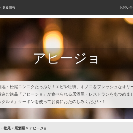
屋・飲食情報
お問い合
アヒージョ
茂地・松尾ニンニクたっぷり！エビや牡蠣、キノコをフレッシュなオリ
煮込む絶品「アヒージョ」が食べられる居酒屋・レストランをあつめま
らグルメ』クーポンを使ってお得におたのしみください！
・松尾
×
居酒屋
×
アヒージョ