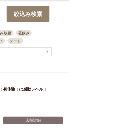
絞込み検索
み放題
昼飲み
い
デート
コース
ディナー
念日
泡盛
喫煙可
ーキ
歓迎会
宴会
部屋30名
カウンター
カクテル
送別会
感！初体験！は感動レベル！
ビ
飲み会
掘りごたつ
クーポン
結納・顔会わせ
全面禁煙
店舗詳細