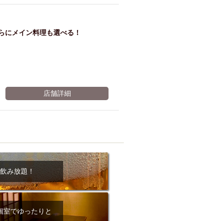
ム肉
洋食
入店可
サプライズ
ーメン
時間無制飲み放題
らにメイン料理も選べる！
コース
地中海料理
鍋
入店１時間が安い
野菜巻き串
区
ジンギスカン
店舗詳細
イタリアン
古島駅周辺
炉端焼き
ふぐ料理
キング（ビュッフェ）
限定メニュー
おでん
牛串焼き
駅周辺
やぎ料理
飲み放題！
駅周辺
小禄駅周辺
LUNCH 特集
造形集団
個室でゆったりと