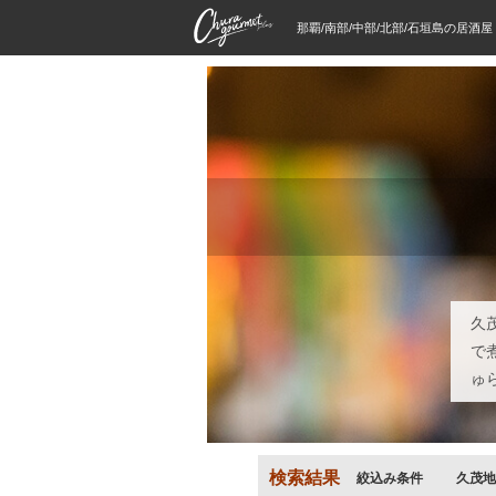
那覇/南部/中部/北部/石垣島の居酒
久
で
ゅ
検索結果
絞込み条件
久茂地