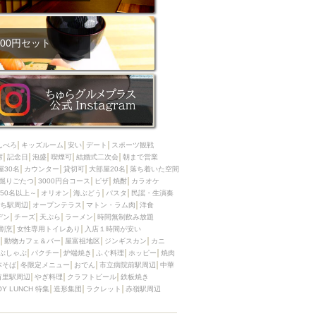
00円セット
んべろ
キッズルーム
安い
デート
スポーツ観戦
席
記念日
泡盛
喫煙可
結婚式二次会
朝まで営業
屋30名
カウンター
貸切可
大部屋20名
落ち着いた空間
掘りごたつ
3000円台コース
ピザ
焼酎
カラオケ
50名以上～
オリオン
海ぶどう
パスタ
民謡・生演奏
ち駅周辺
オープンテラス
マトン・ラム肉
洋食
デン
チーズ
天ぷら
ラーメン
時間無制飲み放題
割烹
女性専用トイレあり
入店１時間が安い
動物カフェ＆バー
屋富祖地区
ジンギスカン
カニ
ぶしゃぶ
パクチー
炉端焼き
ふぐ料理
ホッピー
焼肉
本そば
冬限定メニュー
おでん
市立病院前駅周辺
中華
首里駅周辺
やぎ料理
クラフトビール
鉄板焼き
OY LUNCH 特集
造形集団
ラクレット
赤嶺駅周辺