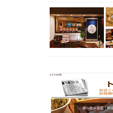
飲み放題付きコース3
キリン一番搾り
アレルギー対応可能
ダイエット中におス
ソファー
激辛料
ファーストフード
スクリーン
スペ
カニ
カフェ
餃子
キリン
ホッピー
焼肉
マイク
サッポロ
おすすめ特集
市立病院前駅周辺
綺麗orお洒落なトイ
クラフトビール
壺川駅周辺
秋限
ラクレット
赤嶺
食べ飲み放題｜料