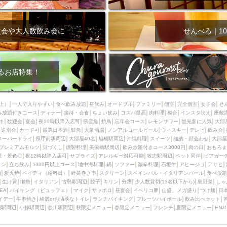
次会や大人数飲み会に
せんべろ｜10
るお店特集！
上）
一人で入りやすい
食べ飲み放題
昼飲み
オードブル
ファミリー
個室
完全個室
女子会
せ
み放題付きコース
ディナー
接待・会食
ちょい飲み
コスパ最高
肉料理
模合
インスタ映え
座敷
キ
歓迎会
宴会
夜10時以降入店可
県産魚
焼鳥
忘年会コース
レモンサワー
観光客に人気
大部
送別会
カード可
厳選日本酒
鮮魚
大衆酒場
ノンアルコールビール
ウィスキー
テレビ
飲み会
スーパードライ
県庁前駅周辺
大部屋40名
旭橋駅周辺
沖縄料理
スイーツ
結納・顔会わせ
大部屋
プレミアムモルツ
貝づくし
燻製料理
美栄橋駅周辺
飲み放題付きコース3000円
肉の日
おもろま
景・景色◎
夜12時以降入店可
サプライズ
アレルギー対応可能
牧志駅周辺
ペット同伴
ビアガー
イン
立ち飲み
5000円以上コース
地中海料理
鍋
ソファー
激辛料理
石垣牛
アヒージョ
アサヒ
)
炭火焼
ペイディ（給料日）
野菜巻き串
スクリーン
スペインバル・イタリアンバール
食べ放題
生け簀
獺祭
イタリアン
古島駅周辺
餃子
キリン
分煙
少人数貸切(15名以下から)
島野菜
しゃ
SEA
バイキング（ビュッフェ）
マイク
サッポロ
昼宴会
イベリコ豚
山盛、メガ盛り
つけ麺
日
イデー
牛串焼き
綺麗orお洒落なトイレ
ランチバイキング
フルーツハイボール
飲み比べセット
園駅周辺
小禄駅周辺
壺川駅周辺
秋限定メニュー
春限定メニュー
フレンチ
夏限定メニュー
ENJ