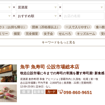
×
×
×
×
ウト（お持ち帰り）
団体（20名様以上）
一人で入りやすい
食べ飲
ミリー
個室
完全個室
女子会
せんべろ
キッズルーム
安
唄ライブ
サントリー
一人飲み
誕生日
大人数
飲み放題付き
キーワードをもっと見る
い飲み
コスパ最高
肉料理
模合
インスタ映え
座敷席
記
まで営業
半個室
ワイン
国際通り
生ビール込飲み放題
ステ
県産魚
焼鳥
忘年会コース
レモンサワー
観光客に人気
大
魚学 魚寿司 公設市場総本店
名
落ち着いた空間
4000円台コース
合コン
オリオンドラフト
本酒
鮮魚
牧志公設市場に今までの寿司の常識を覆す寿司屋! 新食
大衆酒場
ノンアルコールビール
ウィスキー
テレ
居酒屋 創作料理 和食 アヒージョ | 那覇市内 | 久茂地・松尾 | 第一牧
ピザ
焼酎
カラオケ
デリバリー
寿司
クリスマス
和食
志公設市場隣 | 平均予算 : 2,000円台 | 座席数 : 22席 | 営業時間 :
イ
県庁前駅周辺
大部屋40名
旭橋駅周辺
沖縄料理
スイーツ
12:00-23:00 | 定休日 : なし
098-860-9651
オリオン
海ぶどう
パスタ
民謡・生演奏
気軽に一杯
店内
アグー豚
プレミアムモルツ
貝づくし
燻製料理
美栄橋駅周辺