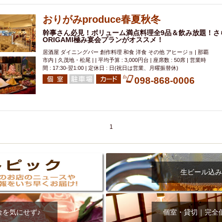
000円
肉の日
おもろまち駅周辺
オープンテラス
マトン・ラ
エビ
カレー
チャージ無し
牡蠣
夜景・景色◎
夜12時以降
おりがみproduce春夏秋冬
牧志駅周辺
ペット同伴
ビアガーデン
チーズ
天ぷら
ラ
幹事さん必見！ボリューム満点料理全9品＆飲み放題！さ
ORIGAMI極み宴会プランがオススメ！
スメ
沖縄そば
串揚げ
バレンタイン
立ち飲み
5000円以上
居酒屋 ダイニングバー 創作料理 和食 洋食 その他 アヒージョ | 那覇
理
石垣牛
アヒージョ
アサヒ
割烹
女性専用トイレあり
市内 | 久茂地・松尾 | | 平均予算 : 3,000円台 | 座席数 : 50席 | 営業時
間 : 17:30-翌1:00 | 定休日 : 日(祝日は営業、月曜振替休)
スペシャルディナー
ホルモン(もつ)
炭火焼
ペイディ（給料日）
098-868-0006
インバル・イタリアンバール
食べ放題
動物カフェ＆バー
屋富祖地
ジビエ
安里駅周辺
アジア・エスニック
熱燗
生け簀
獺祭
分煙
少人数貸切(15名以下から)
島野菜
しゃぶしゃぶ
パクチー
電気ブラン
エビスビール
ウェディング
58KACHA-SEA
バイ
1
昼宴会
イベリコ豚
山盛、メガ盛り
つけ麺
日本そば
冬
中華
お好み焼き・もんじゃ
オーガニック
プレミアムフライデー
レ
ランチバイキング
フルーツハイボール
飲み比べセット
首里
生ビール込み
鉄板焼き
幹事様特典
おばんざい
チーズタッカルビ
奥武山公園
定メニュー
春限定メニュー
フレンチ
夏限定メニュー
ENJOY 
駅周辺
シードル
那覇空港駅周辺
儀保駅周辺
金を気にせず♪
個室・貸切｜完全