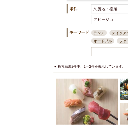
条件
キーワード
ランチ
テイクア
オードブル
ファ
スポーツ観戦
島
接待・会食
ちょ
結婚式二次会
朝
▼ 検索結果2件中、1～2件を表示しています。
夜10時以降入店可
貸切可
大部屋20
カード可
厳選日
3000円台コース
アサヒスーパードラ
大部屋50名以上～
ハッピーアワー