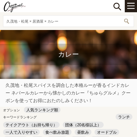
久茂地・松尾 × 居酒屋 × カレー
カレー
久茂地・松尾スパイスを調合した本格ルーが香るインドカレ
ー ネパールカレーから懐かしのカレー『ちゅらグルメ』クー
ポンを使ってお得におたのしみください！
人気ランキング順
オプション
ランチ
キーワードランキング
テイクアウト（お持ち帰り）
団体（20名様以上）
一人で入りやすい
食べ飲み放題
昼飲み
オードブル