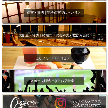
個室・貸切｜完全個室でゆったりと
大部屋・貸切｜結婚式二次会や大人数飲み会に
せんべろ｜1000円セット
スポーツ観戦できるお店特集！