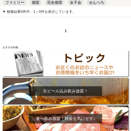
ファミリー
個室
完全個室
女子会
せんべろ
キッズルーム
安い
デート
▼ 検索結果0件中、1～0件を表示しています。
1
おすすめ特集
生ビール込み飲み放題！
食べ飲み放題｜料金を気にせず♪