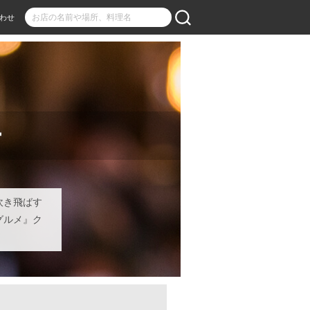
わせ
ー
吹き飛ばす
グルメ』ク