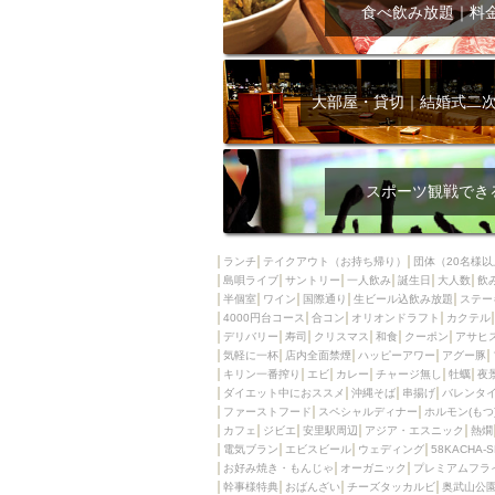
飲み放題付きコース3
食べ飲み放題｜料
キリン一番搾り
アレルギー対応可能
ダイエット中におス
大部屋・貸切｜結婚式二
ソファー
激辛料
ファーストフード
スクリーン
スペ
スポーツ観戦でき
カニ
カフェ
餃子
キリン
ランチ
テイクアウト（お持ち帰り）
団体（20名様以
島唄ライブ
サントリー
一人飲み
ホッピー
誕生日
大人数
焼肉
飲
半個室
ワイン
国際通り
生ビール込飲み放題
ステー
マイク
サッポロ
4000円台コース
合コン
オリオンドラフト
カクテル
デリバリー
寿司
クリスマス
和食
クーポン
アサヒ
市立病院前駅周辺
気軽に一杯
店内全面禁煙
ハッピーアワー
アグー豚
綺麗orお洒落なトイ
キリン一番搾り
エビ
カレー
チャージ無し
牡蠣
夜
ダイエット中におススメ
沖縄そば
串揚げ
バレンタ
クラフトビール
ファーストフード
スペシャルディナー
ホルモン(もつ
カフェ
ジビエ
安里駅周辺
アジア・エスニック
熱燗
壺川駅周辺
秋限
電気ブラン
エビスビール
ウェディング
58KACHA-
ラクレット
赤嶺
お好み焼き・もんじゃ
オーガニック
プレミアムフラ
幹事様特典
おばんざい
チーズタッカルビ
奥武山公