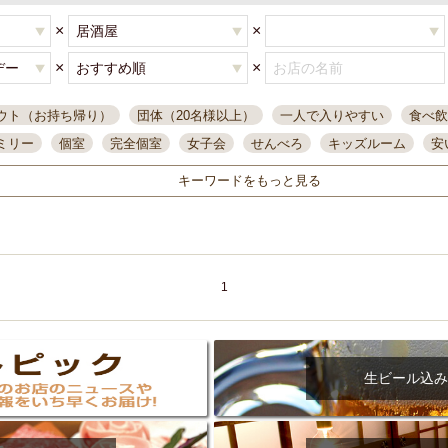
×
×
×
×
ウト（お持ち帰り）
団体（20名様以上）
一人で入りやすい
食べ飲
ミリー
個室
完全個室
女子会
せんべろ
キッズルーム
安
唄ライブ
サントリー
一人飲み
誕生日
大人数
飲み放題付き
キーワードをもっと見る
い飲み
コスパ最高
肉料理
模合
インスタ映え
座敷席
記
まで営業
半個室
ワイン
国際通り
生ビール込飲み放題
ステ
県産魚
焼鳥
忘年会コース
レモンサワー
観光客に人気
大
名
落ち着いた空間
4000円台コース
合コン
オリオンドラフト
1
本酒
鮮魚
大衆酒場
ノンアルコールビール
ウィスキー
テレ
ピザ
焼酎
カラオケ
デリバリー
寿司
クリスマス
和食
イ
県庁前駅周辺
大部屋40名
旭橋駅周辺
沖縄料理
スイーツ
生ビール込み
オリオン
海ぶどう
パスタ
民謡・生演奏
気軽に一杯
店内
アグー豚
プレミアムモルツ
貝づくし
燻製料理
美栄橋駅周辺