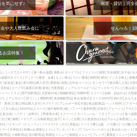
000円
肉の日
おもろまち駅周辺
オープンテラス
マトン・ラ
金を気にせず♪
個室・貸切｜完全
エビ
カレー
チャージ無し
牡蠣
夜景・景色◎
夜12時以降
牧志駅周辺
ペット同伴
ビアガーデン
チーズ
天ぷら
ラ
スメ
沖縄そば
串揚げ
バレンタイン
立ち飲み
5000円以上
次会や大人数飲み会に
せんべろ｜10
理
石垣牛
アヒージョ
アサヒ
割烹
女性専用トイレあり
スペシャルディナー
ホルモン(もつ)
炭火焼
ペイディ（給料日）
インバル・イタリアンバール
食べ放題
動物カフェ＆バー
屋富祖地
るお店特集！
ジビエ
安里駅周辺
アジア・エスニック
熱燗
生け簀
獺祭
分煙
少人数貸切(15名以下から)
島野菜
しゃぶしゃぶ
パクチー
上）
一人で入りやすい
食べ飲み放題
昼飲み
オードブル
ファミリー
個室
完全個室
女子会
せ
み放題付きコース
電気ブラン
ディナー
エビスビール
接待・会食
ちょい飲み
ウェディング
コスパ最高
肉料理
58KACHA-SEA
模合
インスタ映え
バイ
座敷
キ
歓迎会
宴会
夜10時以降入店可
県産魚
焼鳥
忘年会コース
レモンサワー
観光客に人気
大部
昼宴会
イベリコ豚
山盛、メガ盛り
つけ麺
日本そば
冬
送別会
カード可
厳選日本酒
鮮魚
大衆酒場
ノンアルコールビール
ウィスキー
テレビ
飲み会
スーパードライ
県庁前駅周辺
大部屋40名
旭橋駅周辺
沖縄料理
スイーツ
結納・顔会わせ
大部屋
中華
お好み焼き・もんじゃ
オーガニック
プレミアムフライデー
プレミアムモルツ
貝づくし
燻製料理
美栄橋駅周辺
飲み放題付きコース3000円
肉の日
おもろま
レ
ランチバイキング
フルーツハイボール
飲み比べセット
首里
景・景色◎
夜12時以降入店可
サプライズ
アレルギー対応可能
牧志駅周辺
ペット同伴
ビアガー
イン
立ち飲み
5000円以上コース
地中海料理
鍋
ソファー
激辛料理
石垣牛
アヒージョ
アサヒ
鉄板焼き
幹事様特典
おばんざい
チーズタッカルビ
奥武山公園
)
炭火焼
ペイディ（給料日）
野菜巻き串
スクリーン
スペインバル・イタリアンバール
食べ放題
生け簀
獺祭
イタリアン
古島駅周辺
餃子
キリン
分煙
少人数貸切(15名以下から)
島野菜
しゃ
定メニュー
春限定メニュー
フレンチ
夏限定メニュー
ENJOY 
SEA
バイキング（ビュッフェ）
マイク
サッポロ
昼宴会
イベリコ豚
山盛、メガ盛り
つけ麺
日
駅周辺
シードル
那覇空港駅周辺
儀保駅周辺
イデー
牛串焼き
綺麗orお洒落なトイレ
ランチバイキング
フルーツハイボール
飲み比べセット
園駅周辺
小禄駅周辺
壺川駅周辺
秋限定メニュー
春限定メニュー
フレンチ
夏限定メニュー
ENJ