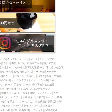
ム肉
洋食
個室でゆったりと
入店可
サプライズ
ーメン
時間無制飲み放題
コース
地中海料理
鍋
00円セット
入店１時間が安い
野菜巻き串
区
ジンギスカン
イタリアン
古島駅周辺
炉端焼き
ふぐ料理
んべろ
キッズルーム
安い
デート
スポーツ観戦
キング（ビュッフェ）
席
記念日
泡盛
喫煙可
結婚式二次会
朝まで営業
屋30名
カウンター
貸切可
大部屋20名
落ち着いた空間
限定メニュー
おでん
掘りごたつ
3000円台コース
ピザ
焼酎
カラオケ
50名以上～
オリオン
海ぶどう
パスタ
民謡・生演奏
牛串焼き
ち駅周辺
オープンテラス
マトン・ラム肉
洋食
駅周辺
やぎ料理
デン
チーズ
天ぷら
ラーメン
時間無制飲み放題
割烹
女性専用トイレあり
入店１時間が安い
駅周辺
小禄駅周辺
動物カフェ＆バー
屋富祖地区
ジンギスカン
カニ
ぶしゃぶ
パクチー
炉端焼き
ふぐ料理
ホッピー
焼肉
LUNCH 特集
造形集団
本そば
冬限定メニュー
おでん
市立病院前駅周辺
中華
首里駅周辺
やぎ料理
クラフトビール
鉄板焼き
OY LUNCH 特集
造形集団
ラクレット
赤嶺駅周辺