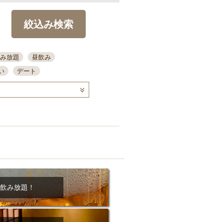
絞込み検索
み放題
昼飲み
い
デート
コース
ディナー
念日
泡盛
喫煙可
ーキ
歓迎会
宴会
部屋30名
カウンター
カクテル
送別会
ビ
飲み会
掘りごたつ
クーポン
結納・顔会わせ
飲み放題！
全面禁煙