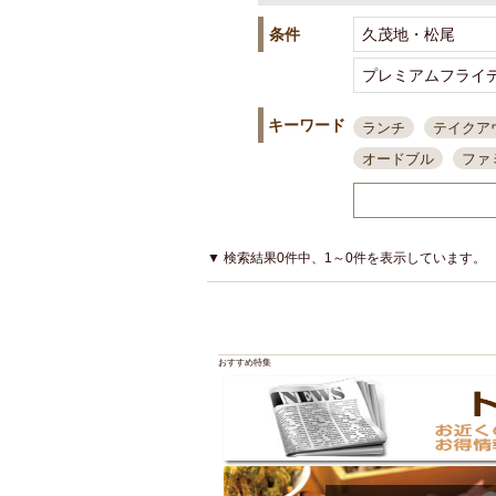
条件
キーワード
ランチ
テイクア
オードブル
ファ
スポーツ観戦
島
接待・会食
ちょ
結婚式二次会
朝
▼ 検索結果0件中、1～0件を表示しています。
夜10時以降入店可
貸切可
大部屋20
カード可
厳選日
おすすめ特集
3000円台コース
アサヒスーパードラ
大部屋50名以上～
ハッピーアワー