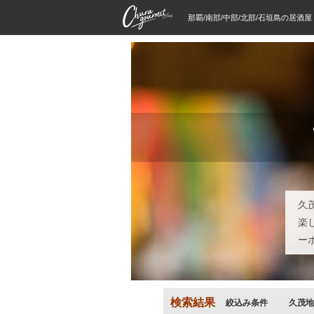
那覇/南部/中部/北部/石垣島の居酒
久
楽
ー
検索結果
絞込み条件
久茂地