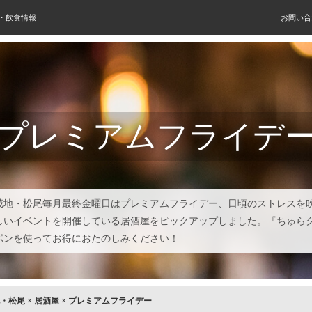
屋・飲食情報
お問い合
プレミアムフライデ
茂地・松尾毎月最終金曜日はプレミアムフライデー、日頃のストレスを
しいイベントを開催している居酒屋をピックアップしました。『ちゅら
ポンを使ってお得におたのしみください！
・松尾
×
居酒屋
×
プレミアムフライデー