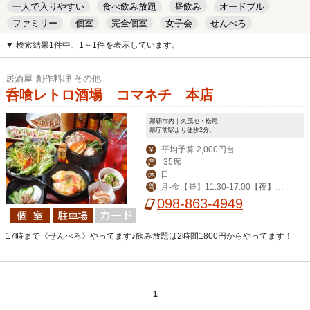
一人で入りやすい
食べ飲み放題
昼飲み
オードブル
ファミリー
個室
完全個室
女子会
せんべろ
キッズルーム
安い
デート
▼ 検索結果1件中、1～1件を表示しています。
居酒屋 創作料理 その他
呑喰レトロ酒場 コマネチ 本店
那覇市内｜久茂地・松尾
県庁前駅より徒歩2分。
平均予算 2,000円台
￥
35席
席
日
休
月-金【昼】11:30-17:00【夜】17:
営
00-23:00（金は-翌1:00）/土・祝前 1
098-863-4949
5:00-翌1:00
17時まで《せんぺろ》やってます♪飲み放題は2時間1800円からやってます！
1