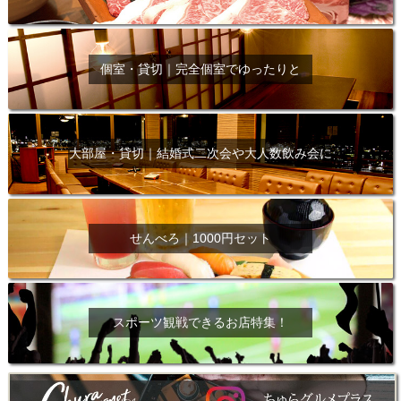
個室・貸切｜完全個室でゆったりと
大部屋・貸切｜結婚式二次会や大人数飲み会に
せんべろ｜1000円セット
スポーツ観戦できるお店特集！