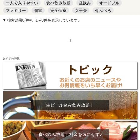
一人で入りやすい
食べ飲み放題
昼飲み
オードブル
ファミリー
個室
完全個室
女子会
せんべろ
キッズルーム
安い
デート
▼ 検索結果0件中、1～0件を表示しています。
1
おすすめ特集
生ビール込み飲み放題！
食べ飲み放題｜料金を気にせず♪