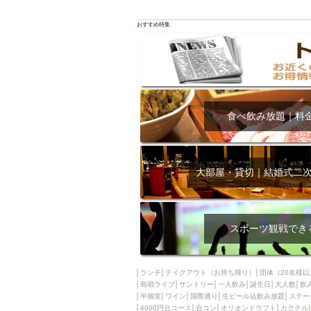
おすすめ特集
食べ飲み放題｜料
大部屋・貸切｜結婚式二
スポーツ観戦でき
ランチ
テイクアウト（お持ち帰り）
団体（20名様以
島唄ライブ
サントリー
一人飲み
誕生日
大人数
飲
半個室
ワイン
国際通り
生ビール込飲み放題
ステー
4000円台コース
合コン
オリオンドラフト
カクテル