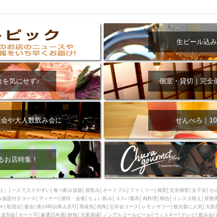
生ビール込み
金を気にせず♪
個室・貸切｜完全
次会や大人数飲み会に
せんべろ｜10
るお店特集！
上）
一人で入りやすい
食べ飲み放題
昼飲み
オードブル
ファミリー
個室
完全個室
女子会
せ
み放題付きコース
ディナー
接待・会食
ちょい飲み
コスパ最高
肉料理
模合
インスタ映え
座敷
キ
歓迎会
宴会
夜10時以降入店可
県産魚
焼鳥
忘年会コース
レモンサワー
観光客に人気
大部
送別会
カード可
厳選日本酒
鮮魚
大衆酒場
ノンアルコールビール
ウィスキー
テレビ
飲み会