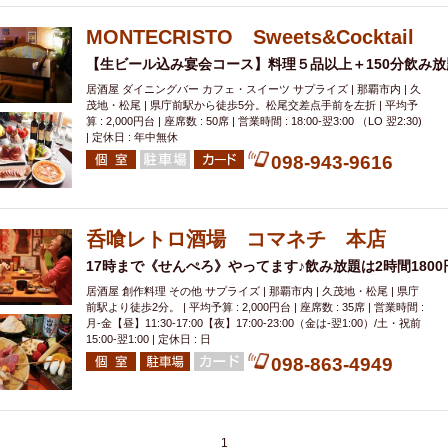
MONTECRISTO Sweets&Cocktail
【生ビール込み宴会コース】料理５品以上＋150分飲み放題
居酒屋 ダイニングバー カフェ・スイーツ サプライズ | 那覇市内 | 久
茂地・松尾 | 県庁前駅から徒歩5分。松尾交差点手前を左折 | 平均予
算 : 2,000円台 | 座席数 : 50席 | 営業時間 : 18:00-翌3:00 （LO 翌2:30)
| 定休日 : 年中無休
098-943-9616
呑喰レトロ酒場 コマネチ 本店
17時まで《せんぺろ》やってます♪飲み放題は2時間180
居酒屋 創作料理 その他 サプライズ | 那覇市内 | 久茂地・松尾 | 県庁
前駅より徒歩2分。 | 平均予算 : 2,000円台 | 座席数 : 35席 | 営業時間 :
月-金【昼】11:30-17:00【夜】17:00-23:00（金は-翌1:00）/土・祝前
15:00-翌1:00 | 定休日 : 日
098-863-4949
1