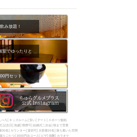
飲み放題！
個室でゆったりと
00円セット
んべろ
キッズルーム
安い
デート
スポーツ観戦
席
記念日
泡盛
喫煙可
結婚式二次会
朝まで営業
屋30名
カウンター
貸切可
大部屋20名
落ち着いた空間
掘りごたつ
3000円台コース
ピザ
焼酎
カラオケ