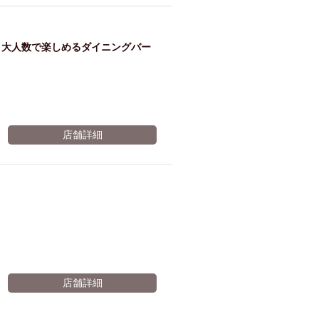
ム肉
洋食
入店可
サプライズ
ーメン
時間無制飲み放題
・大人数で楽しめるダイニングバー
コース
地中海料理
鍋
入店１時間が安い
野菜巻き串
区
ジンギスカン
店舗詳細
イタリアン
古島駅周辺
炉端焼き
ふぐ料理
キング（ビュッフェ）
限定メニュー
おでん
牛串焼き
駅周辺
やぎ料理
駅周辺
小禄駅周辺
LUNCH 特集
造形集団
店舗詳細