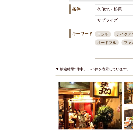
条件
キーワード
ランチ
テイクア
オードブル
ファ
スポーツ観戦
島
接待・会食
ちょ
結婚式二次会
朝
▼ 検索結果5件中、1～5件を表示しています。
夜10時以降入店可
貸切可
大部屋20
カード可
厳選日
3000円台コース
アサヒスーパードラ
大部屋50名以上～
ハッピーアワー