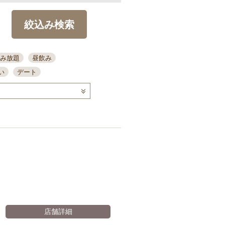
絞込み検索
み放題
昼飲み
い
デート
コース
ディナー
念日
泡盛
喫煙可
ーキ
歓迎会
宴会
部屋30名
カウンター
カクテル
送別会
。
ビ
飲み会
掘りごたつ
クーポン
結納・顔会わせ
全面禁煙
店舗詳細