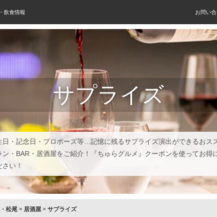
屋・飲食情報
お問い合
サプライズ
生日・記念日・プロポーズ等…記憶に残るサプライズ演出ができるおス
ラン・BAR・居酒屋をご紹介！『ちゅらグルメ』クーポンを使ってお得
ださい！
・松尾
×
居酒屋
×
サプライズ