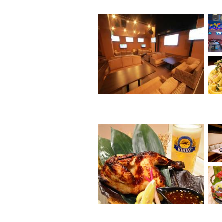
飲み放題付きコース3
キリン一番搾り
アレルギー対応可能
ダイエット中におス
ソファー
激辛料
ファーストフード
スクリーン
スペ
カニ
カフェ
餃子
キリン
ホッピー
焼肉
マイク
サッポロ
市立病院前駅周辺
綺麗orお洒落なトイ
クラフトビール
壺川駅周辺
秋限
ラクレット
赤嶺