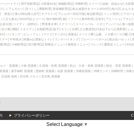
スーパードライ
県庁前駅周辺
大部屋40名
旭橋駅周辺
沖縄料理
スイーツ
結納・顔会わせ
大部屋
プレミアムモルツ
貝づくし
燻製料理
美栄橋駅周辺
飲み放題付きコース3000円
肉の日
おもろま
景・景色◎
夜12時以降入店可
サプライズ
アレルギー対応可能
牧志駅周辺
ペット同伴
ビアガー
イン
立ち飲み
5000円以上コース
地中海料理
鍋
ソファー
激辛料理
石垣牛
アヒージョ
アサヒ
)
炭火焼
ペイディ（給料日）
野菜巻き串
スクリーン
スペインバル・イタリアンバール
食べ放題
生け簀
獺祭
イタリアン
古島駅周辺
餃子
キリン
分煙
少人数貸切(15名以下から)
島野菜
しゃ
SEA
バイキング（ビュッフェ）
マイク
サッポロ
昼宴会
イベリコ豚
山盛、メガ盛り
つけ麺
日
イデー
牛串焼き
綺麗orお洒落なトイレ
ランチバイキング
フルーツハイボール
飲み比べセット
園駅周辺
小禄駅周辺
壺川駅周辺
秋限定メニュー
春限定メニュー
フレンチ
夏限定メニュー
ENJ
ルメ・居酒屋
|
小禄 居酒屋
|
久茂地・松尾 居酒屋
|
松山・久米・前島 居酒屋
|
牧志・安里 居酒屋
|
 居酒屋
|
嘉手納町 居酒屋
|
恩納村 居酒屋
|
名護 居酒屋
|
沖縄居酒屋
|
沖縄ランチ
|
沖縄料理
|
沖縄
|
石垣島 焼肉
|
宮古島 グルメ
|
宮古島 居酒屋
メ
約
プライバシーポリシー
C
Select Language
▼