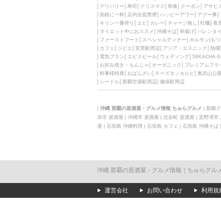
デリバリー
寿司
クリスマス
和食
クーポン
アサヒ
気軽に一杯
店内全面禁煙
ハッピーアワー
アグー豚
キリン一番搾り
エビ
カレー
チャージ無し
牡蠣
夜
ダイエット中におススメ
沖縄そば
串揚げ
バレンタ
ファーストフード
スペシャルディナー
ホルモン(もつ
カフェ
ジビエ
安里駅周辺
アジア・エスニック
熱燗
電気ブラン
エビスビール
ウェディング
58KACHA-
お好み焼き・もんじゃ
オーガニック
プレミアムフラ
幹事様特典
おばんざい
チーズタッカルビ
奥武山公
シードル
那覇空港駅周辺
儀保駅周辺
|
沖縄 那覇の居酒屋・グルメ情報 ちゅらグルメ
|
那覇グ
添市 居酒屋
|
沖縄市 居酒屋
|
北谷町 居酒屋
|
宜野湾市
屋
|
石垣島 沖縄料理
|
石垣島 カフェ
|
石垣島 沖縄そば
沖縄 那覇の居酒屋・グルメ情報｜ちゅらグル
運営会社
お問い合わせ
利用規