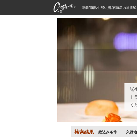
那覇/南部/中部/北部/石垣島の居酒
誕
ト
く
検索結果
絞込み条件
久茂地