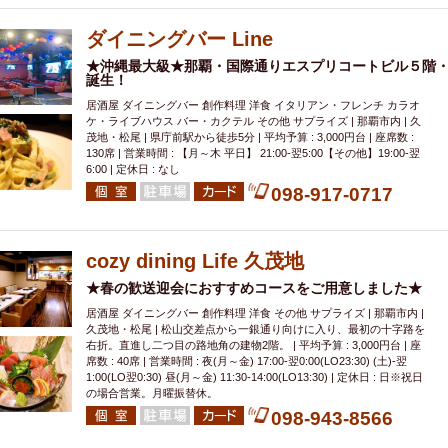
000円
肉の日
おもろまち駅周辺
オープンテラス
マトン・ラ
エビ
カレー
チャージ無し
牡蠣
夜景・景色◎
夜12時以降
ダイニングバー Line
牧志駅周辺
ペット同伴
ビアガーデン
チーズ
天ぷら
ラ
★沖縄最大級★那覇・国際通りエスプリコートビル５階
誕生！
スメ
沖縄そば
串揚げ
バレンタイン
立ち飲み
5000円以上
居酒屋 ダイニングバー 創作料理 洋食 イタリアン・フレンチ カラオ
理
石垣牛
アヒージョ
アサヒ
割烹
女性専用トイレあり
ケ・ライブハウス バー・カクテル その他 サプライズ | 那覇市内 | 久
茂地・松尾 | 県庁前駅から徒歩5分 | 平均予算 : 3,000円台 | 座席数 :
スペシャルディナー
ホルモン(もつ)
炭火焼
ペイディ（給料日）
130席 | 営業時間 : 【月～木 平日】 21:00-翌5:00【その他】19:00-翌
6:00 | 定休日 : なし
インバル・イタリアンバール
食べ放題
動物カフェ＆バー
屋富祖地
098-917-0717
ジビエ
安里駅周辺
アジア・エスニック
熱燗
生け簀
獺祭
分煙
少人数貸切(15名以下から)
島野菜
しゃぶしゃぶ
パクチー
電気ブラン
エビスビール
ウェディング
58KACHA-SEA
バイ
cozy dining Life 久茂地
昼宴会
イベリコ豚
山盛、メガ盛り
つけ麺
日本そば
冬
★春の歓送迎会におすすめコースをご用意しました★
中華
お好み焼き・もんじゃ
オーガニック
プレミアムフライデー
居酒屋 ダイニングバー 創作料理 洋食 その他 サプライズ | 那覇市内 |
久茂地・松尾 | 松山交差点から一銀通り向けに入り、最初の十字路を
レ
ランチバイキング
フルーツハイボール
飲み比べセット
首里
右折。直進し二つ目の路地角の建物2階。 | 平均予算 : 3,000円台 | 座
席数 : 40席 | 営業時間 : 夜(月～金) 17:00-翌0:00(LO23:30) (土)-翌
鉄板焼き
幹事様特典
おばんざい
チーズタッカルビ
奥武山公園
1:00(LO翌0:30) 昼(月～金) 11:30-14:00(LO13:30) | 定休日 : 日※祝日
の場合営業。月曜振替休。
定メニュー
春限定メニュー
フレンチ
夏限定メニュー
ENJOY 
098-943-8566
駅周辺
シードル
那覇空港駅周辺
儀保駅周辺