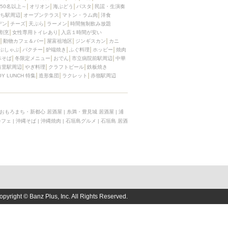
50名以上～
オリオン
海ぶどう
パスタ
民謡・生演奏
ち駅周辺
オープンテラス
マトン・ラム肉
洋食
デン
チーズ
天ぷら
ラーメン
時間無制飲み放題
割烹
女性専用トイレあり
入店１時間が安い
動物カフェ＆バー
屋富祖地区
ジンギスカン
カニ
ぶしゃぶ
パクチー
炉端焼き
ふぐ料理
ホッピー
焼肉
本そば
冬限定メニュー
おでん
市立病院前駅周辺
中華
首里駅周辺
やぎ料理
クラフトビール
鉄板焼き
OY LUNCH 特集
造形集団
ラクレット
赤嶺駅周辺
おもろまち・新都心 居酒屋
|
糸満・豊見城 居酒屋
|
浦
カフェ
|
沖縄そば
|
沖縄焼肉
|
石垣島グルメ
|
石垣島 居酒
opyright © Banz Plus, Inc. All Rights Reserved.