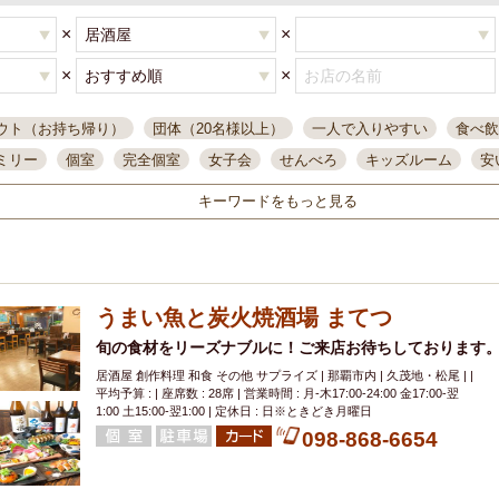
×
×
×
×
ウト（お持ち帰り）
団体（20名様以上）
一人で入りやすい
食べ飲
ミリー
個室
完全個室
女子会
せんべろ
キッズルーム
安
唄ライブ
サントリー
一人飲み
誕生日
大人数
飲み放題付き
キーワードをもっと見る
い飲み
コスパ最高
肉料理
模合
インスタ映え
座敷席
記
まで営業
半個室
ワイン
国際通り
生ビール込飲み放題
ステ
県産魚
焼鳥
忘年会コース
レモンサワー
観光客に人気
大
うまい魚と炭火焼酒場 まてつ
名
落ち着いた空間
4000円台コース
合コン
オリオンドラフト
本酒
鮮魚
旬の食材をリーズナブルに！ご来店お待ちしております
大衆酒場
ノンアルコールビール
ウィスキー
テレ
居酒屋 創作料理 和食 その他 サプライズ | 那覇市内 | 久茂地・松尾 | |
ピザ
焼酎
カラオケ
デリバリー
寿司
クリスマス
和食
平均予算 : | 座席数 : 28席 | 営業時間 : 月-木17:00-24:00 金17:00-翌
イ
県庁前駅周辺
大部屋40名
旭橋駅周辺
沖縄料理
スイーツ
1:00 土15:00-翌1:00 | 定休日 : 日※ときどき月曜日
098-868-6654
オリオン
海ぶどう
パスタ
民謡・生演奏
気軽に一杯
店内
アグー豚
プレミアムモルツ
貝づくし
燻製料理
美栄橋駅周辺