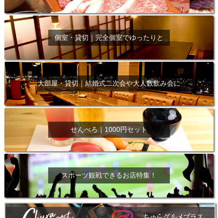
個室・貸切｜完全個室でゆったりと
大部屋・貸切｜結婚式二次会や大人数飲み会に
せんべろ｜1000円セット
スポーツ観戦できるお店特集！