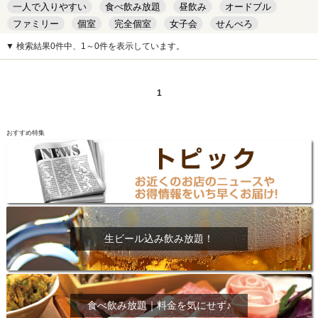
一人で入りやすい
食べ飲み放題
昼飲み
オードブル
ファミリー
個室
完全個室
女子会
せんべろ
キッズルーム
安い
デート
▼ 検索結果0件中、1～0件を表示しています。
1
おすすめ特集
生ビール込み飲み放題！
食べ飲み放題｜料金を気にせず♪