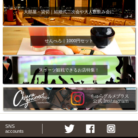
大部屋・貸切｜結婚式二次会や大人数飲み会に
せんべろ｜1000円セット
スポーツ観戦できるお店特集！
SNS
accounts