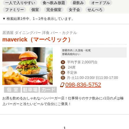
一人で入りやすい
食べ飲み放題
昼飲み
オードブル
ファミリー
個室
完全個室
女子会
せんべろ
キッズルーム
安い
デート
▼ 検索結果1件中、1～1件を表示しています。
居酒屋 ダイニングバー 洋食 バー・カクテル
maverick（マーベリック）
那覇市内｜久茂地・松尾
那覇高校向かい
平均予算 2,000円台
￥
24席
席
不定休
休
月-土11:00-23:00/ 日11:00-17:00
営
098-836-5752
お洒も飲めるおしゃれなハンバーガー店！仕事帰りのサク飲みに♪1日の〆は極
上バーガーと冷たいビールで自分にご褒美！
1