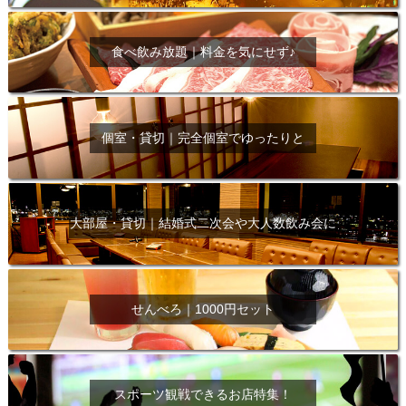
食べ飲み放題｜料金を気にせず♪
個室・貸切｜完全個室でゆったりと
大部屋・貸切｜結婚式二次会や大人数飲み会に
せんべろ｜1000円セット
スポーツ観戦できるお店特集！