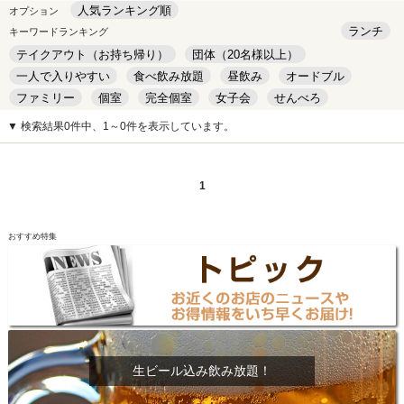
人気ランキング順
オプション
ランチ
キーワードランキング
テイクアウト（お持ち帰り）
団体（20名様以上）
一人で入りやすい
食べ飲み放題
昼飲み
オードブル
ファミリー
個室
完全個室
女子会
せんべろ
キッズルーム
安い
デート
▼ 検索結果0件中、1～0件を表示しています。
1
おすすめ特集
生ビール込み飲み放題！