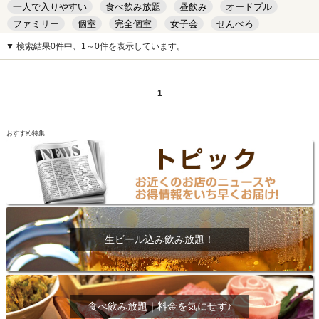
一人で入りやすい
食べ飲み放題
昼飲み
オードブル
ファミリー
個室
完全個室
女子会
せんべろ
キッズルーム
安い
デート
▼ 検索結果0件中、1～0件を表示しています。
1
おすすめ特集
生ビール込み飲み放題！
食べ飲み放題｜料金を気にせず♪