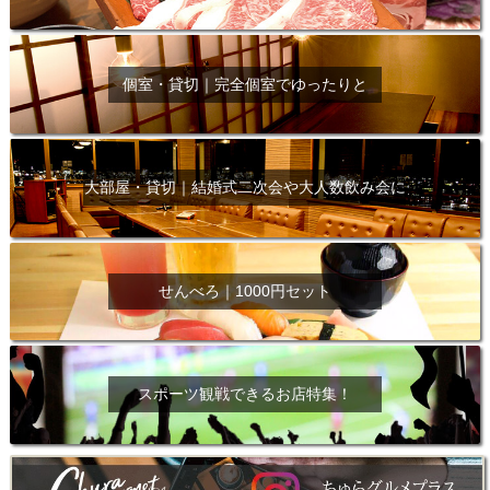
個室・貸切｜完全個室でゆったりと
大部屋・貸切｜結婚式二次会や大人数飲み会に
せんべろ｜1000円セット
スポーツ観戦できるお店特集！