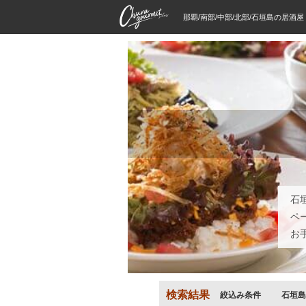
那覇/南部/中部/北部/石垣島の居酒
石
ペ
お
検索結果
絞込み条件
石垣島