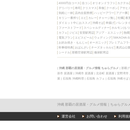
4000円台コース
合コン
オリオンドラフト
カクテル
デリバリー
寿司
クリスマス
和食
クーポン
アサヒ
気軽に一杯
店内全面禁煙
ハッピーアワー
アグー豚
キリン一番搾り
エビ
カレー
チャージ無し
牡蠣
夜
ダイエット中におススメ
沖縄そば
串揚げ
バレンタ
ファーストフード
スペシャルディナー
ホルモン(もつ
カフェ
ジビエ
安里駅周辺
アジア・エスニック
熱燗
電気ブラン
エビスビール
ウェディング
58KACHA-
お好み焼き・もんじゃ
オーガニック
プレミアムフラ
幹事様特典
おばんざい
チーズタッカルビ
奥武山公
シードル
那覇空港駅周辺
儀保駅周辺
|
沖縄 那覇の居酒屋・グルメ情報 ちゅらグルメ
|
那覇グ
添市 居酒屋
|
沖縄市 居酒屋
|
北谷町 居酒屋
|
宜野湾市
屋
|
石垣島 沖縄料理
|
石垣島 カフェ
|
石垣島 沖縄そば
沖縄 那覇の居酒屋・グルメ情報｜ちゅらグル
運営会社
お問い合わせ
利用規