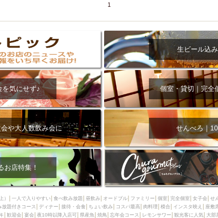
1
生ビール込み
金を気にせず♪
個室・貸切｜完全
次会や大人数飲み会に
せんべろ｜10
るお店特集！
上）
一人で入りやすい
食べ飲み放題
昼飲み
オードブル
ファミリー
個室
完全個室
女子会
せ
み放題付きコース
ディナー
接待・会食
ちょい飲み
コスパ最高
肉料理
模合
インスタ映え
座敷
キ
歓迎会
宴会
夜10時以降入店可
県産魚
焼鳥
忘年会コース
レモンサワー
観光客に人気
大部