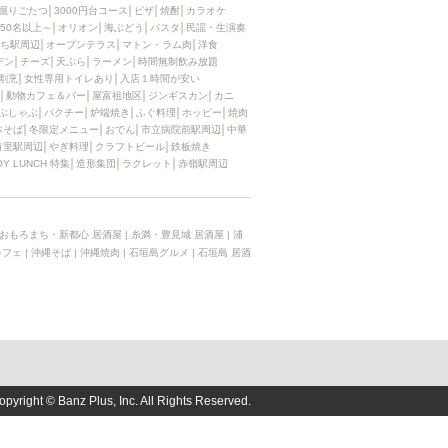
掘りごたつ
3000円台コース
ピザ
焼酎
カラオケ
50名以上～
オリオン
海ぶどう
パスタ
民謡・生演奏
ち駅周辺
オープンテラス
マトン・ラム肉
洋食
デン
チーズ
天ぷら
ラーメン
時間無制飲み放題
割烹
女性専用トイレあり
入店１時間が安い
動物カフェ＆バー
屋富祖地区
ジンギスカン
カニ
ぶしゃぶ
パクチー
炉端焼き
ふぐ料理
ホッピー
焼肉
本そば
冬限定メニュー
おでん
市立病院前駅周辺
中華
首里駅周辺
やぎ料理
クラフトビール
鉄板焼き
OY LUNCH 特集
造形集団
ラクレット
赤嶺駅周辺
おもろまち・新都心 居酒屋
|
糸満・豊見城 居酒屋
|
浦
カフェ
|
沖縄そば
|
沖縄焼肉
|
石垣島グルメ
|
石垣島 居酒
opyright © Banz Plus, Inc. All Rights Reserved.