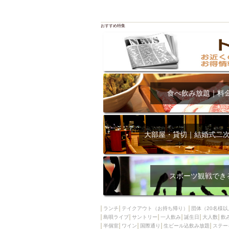
おすすめ特集
食べ飲み放題｜料
大部屋・貸切｜結婚式二
スポーツ観戦でき
ランチ
テイクアウト（お持ち帰り）
団体（20名様以
島唄ライブ
サントリー
一人飲み
誕生日
大人数
飲
半個室
ワイン
国際通り
生ビール込飲み放題
ステー