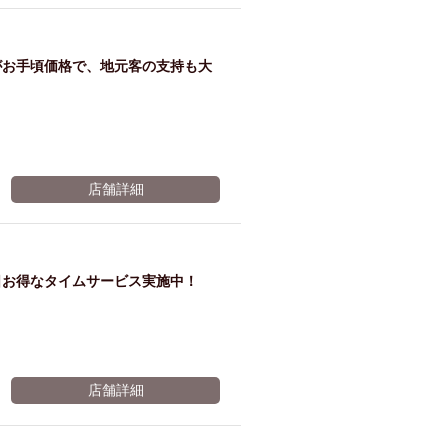
ム肉
洋食
入店可
サプライズ
ーメン
時間無制飲み放題
がお手頃価格で、地元客の支持も大
コース
地中海料理
鍋
入店１時間が安い
野菜巻き串
区
ジンギスカン
店舗詳細
イタリアン
古島駅周辺
炉端焼き
ふぐ料理
キング（ビュッフェ）
日お得なタイムサービス実施中！
限定メニュー
おでん
牛串焼き
駅周辺
やぎ料理
駅周辺
小禄駅周辺
店舗詳細
LUNCH 特集
造形集団