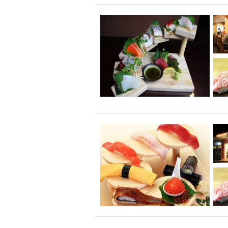
飲み放題付きコース3
キリン一番搾り
アレルギー対応可能
ダイエット中におス
ソファー
激辛料
ファーストフード
スクリーン
スペ
カニ
カフェ
餃子
キリン
ホッピー
焼肉
マイク
サッポロ
市立病院前駅周辺
綺麗orお洒落なトイ
クラフトビール
壺川駅周辺
秋限
ラクレット
赤嶺