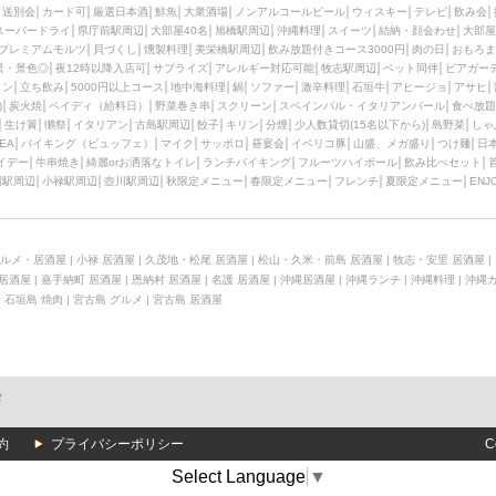
送別会
カード可
厳選日本酒
鮮魚
大衆酒場
ノンアルコールビール
ウィスキー
テレビ
飲み会
スーパードライ
県庁前駅周辺
大部屋40名
旭橋駅周辺
沖縄料理
スイーツ
結納・顔会わせ
大部屋
プレミアムモルツ
貝づくし
燻製料理
美栄橋駅周辺
飲み放題付きコース3000円
肉の日
おもろま
景・景色◎
夜12時以降入店可
サプライズ
アレルギー対応可能
牧志駅周辺
ペット同伴
ビアガー
イン
立ち飲み
5000円以上コース
地中海料理
鍋
ソファー
激辛料理
石垣牛
アヒージョ
アサヒ
)
炭火焼
ペイディ（給料日）
野菜巻き串
スクリーン
スペインバル・イタリアンバール
食べ放題
生け簀
獺祭
イタリアン
古島駅周辺
餃子
キリン
分煙
少人数貸切(15名以下から)
島野菜
しゃ
SEA
バイキング（ビュッフェ）
マイク
サッポロ
昼宴会
イベリコ豚
山盛、メガ盛り
つけ麺
日
イデー
牛串焼き
綺麗orお洒落なトイレ
ランチバイキング
フルーツハイボール
飲み比べセット
園駅周辺
小禄駅周辺
壺川駅周辺
秋限定メニュー
春限定メニュー
フレンチ
夏限定メニュー
ENJ
ルメ・居酒屋
|
小禄 居酒屋
|
久茂地・松尾 居酒屋
|
松山・久米・前島 居酒屋
|
牧志・安里 居酒屋
|
 居酒屋
|
嘉手納町 居酒屋
|
恩納村 居酒屋
|
名護 居酒屋
|
沖縄居酒屋
|
沖縄ランチ
|
沖縄料理
|
沖縄
|
石垣島 焼肉
|
宮古島 グルメ
|
宮古島 居酒屋
メ
約
プライバシーポリシー
C
Select Language
▼