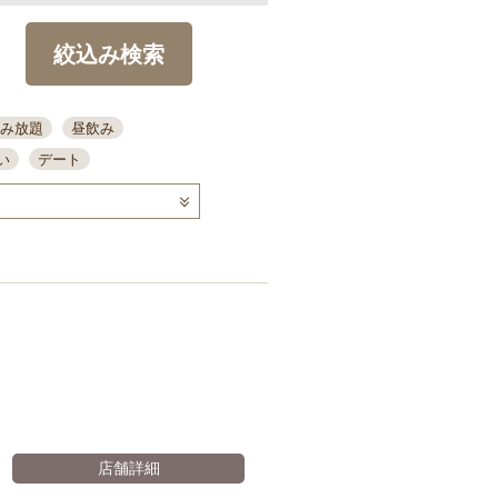
絞込み検索
み放題
昼飲み
い
デート
コース
ディナー
念日
泡盛
喫煙可
ーキ
歓迎会
宴会
部屋30名
カウンター
カクテル
送別会
ビ
飲み会
掘りごたつ
クーポン
結納・顔会わせ
全面禁煙
店舗詳細