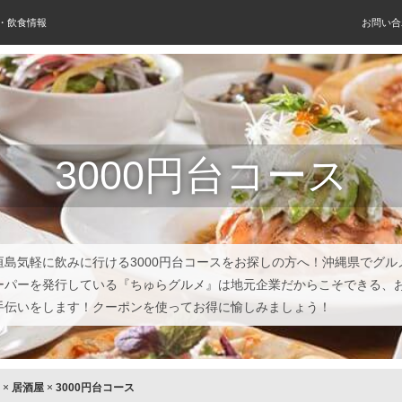
屋・飲食情報
お問い合
3000円台コース
垣島気軽に飲みに行ける3000円台コースをお探しの方へ！沖縄県でグル
ーパーを発行している『ちゅらグルメ』は地元企業だからこそできる、
手伝いをします！クーポンを使ってお得に愉しみましょう！
×
居酒屋
×
3000円台コース