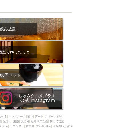
飲み放題！
個室でゆったりと
00円セット
んべろ
キッズルーム
安い
デート
スポーツ観戦
席
記念日
泡盛
喫煙可
結婚式二次会
朝まで営業
屋30名
カウンター
貸切可
大部屋20名
落ち着いた空間