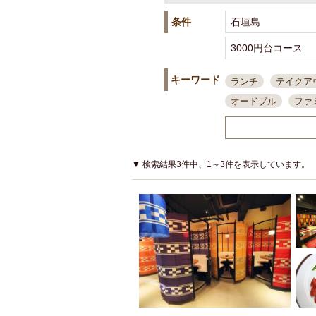
条件
キーワード
ランチ
テイクア
オードブル
ファ
スポーツ観戦
島
接待・会食
ちょ
結婚式二次会
朝
▼ 検索結果3件中、1～3件を表示しています。
夜10時以降入店可
貸切可
大部屋20
カード可
厳選日
3000円台コース
アサヒスーパードラ
大部屋50名以上～
ハッピーアワー