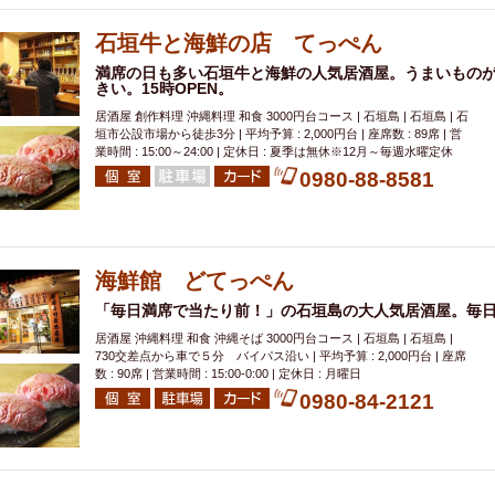
000円
肉の日
おもろまち駅周辺
オープンテラス
マトン・ラ
エビ
カレー
チャージ無し
牡蠣
夜景・景色◎
夜12時以降
石垣牛と海鮮の店 てっぺん
牧志駅周辺
ペット同伴
ビアガーデン
チーズ
天ぷら
ラ
満席の日も多い石垣牛と海鮮の人気居酒屋。うまいもの
きい。15時OPEN。
スメ
沖縄そば
串揚げ
バレンタイン
立ち飲み
5000円以上
居酒屋 創作料理 沖縄料理 和食 3000円台コース | 石垣島 | 石垣島 | 石
理
石垣牛
アヒージョ
アサヒ
割烹
女性専用トイレあり
垣市公設市場から徒歩3分 | 平均予算 : 2,000円台 | 座席数 : 89席 | 営
業時間 : 15:00～24:00 | 定休日 : 夏季は無休※12月～毎週水曜定休
スペシャルディナー
ホルモン(もつ)
炭火焼
ペイディ（給料日）
0980-88-8581
インバル・イタリアンバール
食べ放題
動物カフェ＆バー
屋富祖地
ジビエ
安里駅周辺
アジア・エスニック
熱燗
生け簀
獺祭
分煙
少人数貸切(15名以下から)
島野菜
しゃぶしゃぶ
パクチー
海鮮館 どてっぺん
電気ブラン
エビスビール
ウェディング
58KACHA-SEA
バイ
「毎日満席で当たり前！」の石垣島の大人気居酒屋。毎
昼宴会
イベリコ豚
山盛、メガ盛り
つけ麺
日本そば
冬
居酒屋 沖縄料理 和食 沖縄そば 3000円台コース | 石垣島 | 石垣島 |
中華
お好み焼き・もんじゃ
オーガニック
プレミアムフライデー
730交差点から車で５分 バイパス沿い | 平均予算 : 2,000円台 | 座席
レ
ランチバイキング
数 : 90席 | 営業時間 : 15:00‐0:00 | 定休日 : 月曜日
フルーツハイボール
飲み比べセット
首里
0980-84-2121
鉄板焼き
幹事様特典
おばんざい
チーズタッカルビ
奥武山公園
定メニュー
春限定メニュー
フレンチ
夏限定メニュー
ENJOY 
駅周辺
シードル
那覇空港駅周辺
儀保駅周辺