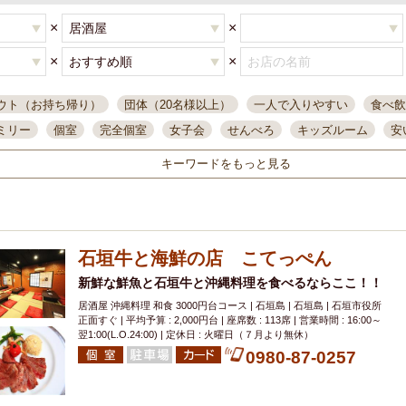
×
×
×
×
ウト（お持ち帰り）
団体（20名様以上）
一人で入りやすい
食べ飲
ミリー
個室
完全個室
女子会
せんべろ
キッズルーム
安
唄ライブ
サントリー
一人飲み
誕生日
大人数
飲み放題付き
キーワードをもっと見る
い飲み
コスパ最高
肉料理
模合
インスタ映え
座敷席
記
まで営業
半個室
ワイン
国際通り
生ビール込飲み放題
ステ
県産魚
焼鳥
忘年会コース
レモンサワー
観光客に人気
大
石垣牛と海鮮の店 こてっぺん
名
落ち着いた空間
4000円台コース
合コン
オリオンドラフト
本酒
鮮魚
新鮮な鮮魚と石垣牛と沖縄料理を食べるならここ！！
大衆酒場
ノンアルコールビール
ウィスキー
テレ
居酒屋 沖縄料理 和食 3000円台コース | 石垣島 | 石垣島 | 石垣市役所
ピザ
焼酎
カラオケ
デリバリー
寿司
クリスマス
和食
正面すぐ | 平均予算 : 2,000円台 | 座席数 : 113席 | 営業時間 : 16:00～
イ
県庁前駅周辺
大部屋40名
旭橋駅周辺
沖縄料理
スイーツ
翌1:00(L.O.24:00) | 定休日 : 火曜日（７月より無休）
0980-87-0257
オリオン
海ぶどう
パスタ
民謡・生演奏
気軽に一杯
店内
アグー豚
プレミアムモルツ
貝づくし
燻製料理
美栄橋駅周辺