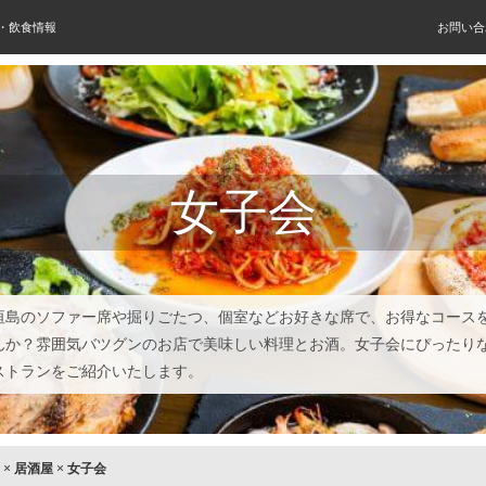
屋・飲食情報
お問い合
女子会
垣島のソファー席や掘りごたつ、個室などお好きな席で、お得なコース
んか？雰囲気バツグンのお店で美味しい料理とお酒。女子会にぴったり
ストランをご紹介いたします。
×
居酒屋
×
女子会