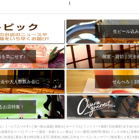
1
生ビール込み
金を気にせず♪
個室・貸切｜完全
次会や大人数飲み会に
せんべろ｜10
るお店特集！
上）
一人で入りやすい
食べ飲み放題
昼飲み
オードブル
ファミリー
個室
完全個室
女子会
せ
み放題付きコース
ディナー
接待・会食
ちょい飲み
コスパ最高
肉料理
模合
インスタ映え
座敷
キ
歓迎会
宴会
夜10時以降入店可
県産魚
焼鳥
忘年会コース
レモンサワー
観光客に人気
大部