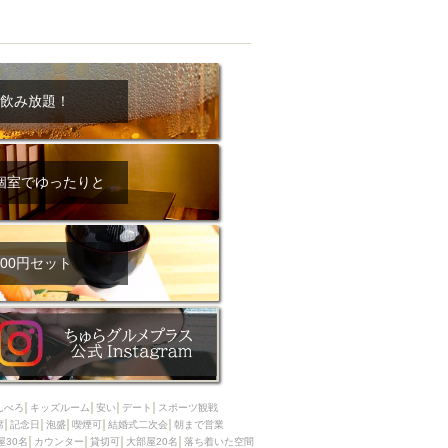
飲み放題！
個室でゆったりと
00円セット
んべろ
キッズルーム
安い
デート
スポーツ観戦
席
記念日
泡盛
喫煙可
結婚式二次会
朝まで営業
屋30名
カウンター
貸切可
大部屋20名
落ち着いた空間