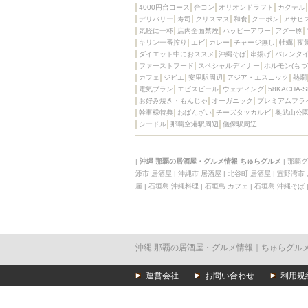
4000円台コース
合コン
オリオンドラフト
カクテル
デリバリー
寿司
クリスマス
和食
クーポン
アサヒ
気軽に一杯
店内全面禁煙
ハッピーアワー
アグー豚
キリン一番搾り
エビ
カレー
チャージ無し
牡蠣
夜
ダイエット中におススメ
沖縄そば
串揚げ
バレンタ
ファーストフード
スペシャルディナー
ホルモン(もつ
カフェ
ジビエ
安里駅周辺
アジア・エスニック
熱燗
電気ブラン
エビスビール
ウェディング
58KACHA-
お好み焼き・もんじゃ
オーガニック
プレミアムフラ
幹事様特典
おばんざい
チーズタッカルビ
奥武山公
シードル
那覇空港駅周辺
儀保駅周辺
|
沖縄 那覇の居酒屋・グルメ情報 ちゅらグルメ
|
那覇グ
添市 居酒屋
|
沖縄市 居酒屋
|
北谷町 居酒屋
|
宜野湾市
屋
|
石垣島 沖縄料理
|
石垣島 カフェ
|
石垣島 沖縄そば
沖縄 那覇の居酒屋・グルメ情報｜ちゅらグル
運営会社
お問い合わせ
利用規