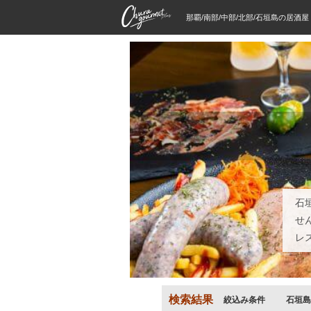
那覇/南部/中部/北部/石垣島の居酒
石
せ
レ
検索結果
絞込み条件
石垣島