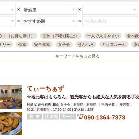
×
×
×
×
ウト（お持ち帰り）
団体（20名様以上）
一人で入りやすい
食べ飲
ミリー
個室
完全個室
女子会
せんべろ
キッズルーム
安
唄ライブ
サントリー
一人飲み
誕生日
大人数
飲み放題付き
キーワードをもっと見る
い飲み
コスパ最高
肉料理
模合
インスタ映え
座敷席
記
まで営業
半個室
ワイン
国際通り
生ビール込飲み放題
ステ
県産魚
焼鳥
忘年会コース
レモンサワー
観光客に人気
大
てぃーちぁず
名
落ち着いた空間
4000円台コース
合コン
オリオンドラフト
本酒
鮮魚
☆地元客はもちろん、観光客からも絶大な人気を誇る手
大衆酒場
ノンアルコールビール
ウィスキー
テレ
居酒屋 創作料理 和食 女子会 | 石垣島 | 石垣島 | | 平均予算 : | 座席数 :
ピザ
焼酎
カラオケ
デリバリー
寿司
クリスマス
和食
30席 | 営業時間 : 17:30-24:00 | 定休日 : 水曜
イ
県庁前駅周辺
大部屋40名
旭橋駅周辺
沖縄料理
スイーツ
090-1364-7373
オリオン
海ぶどう
パスタ
民謡・生演奏
気軽に一杯
店内
アグー豚
プレミアムモルツ
貝づくし
燻製料理
美栄橋駅周辺