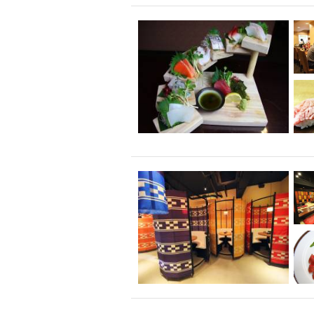
飲み放題付きコース3
キリン一番搾り
アレルギー対応可能
ダイエット中におス
ソファー
激辛料
ファーストフード
スクリーン
スペ
カニ
カフェ
餃子
キリン
ホッピー
焼肉
マイク
サッポロ
市立病院前駅周辺
綺麗orお洒落なトイ
クラフトビール
壺川駅周辺
秋限
ラクレット
赤嶺