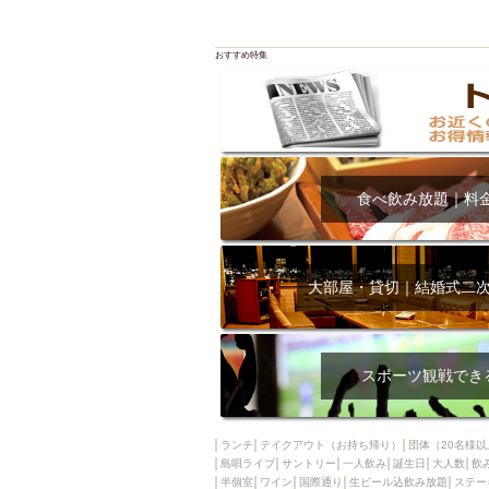
おすすめ特集
食べ飲み放題｜料
大部屋・貸切｜結婚式二
スポーツ観戦でき
ランチ
テイクアウト（お持ち帰り）
団体（20名様以
島唄ライブ
サントリー
一人飲み
誕生日
大人数
飲
半個室
ワイン
国際通り
生ビール込飲み放題
ステー