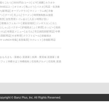
掘りごたつ
3000円台コース
ピザ
焼酎
カラオケ
50名以上～
オリオン
海ぶどう
パスタ
民謡・生演奏
ち駅周辺
オープンテラス
マトン・ラム肉
洋食
デン
チーズ
天ぷら
ラーメン
時間無制飲み放題
割烹
女性専用トイレあり
入店１時間が安い
動物カフェ＆バー
屋富祖地区
ジンギスカン
カニ
ぶしゃぶ
パクチー
炉端焼き
ふぐ料理
ホッピー
焼肉
本そば
冬限定メニュー
おでん
市立病院前駅周辺
中華
首里駅周辺
やぎ料理
クラフトビール
鉄板焼き
OY LUNCH 特集
造形集団
ラクレット
赤嶺駅周辺
おもろまち・新都心 居酒屋
|
糸満・豊見城 居酒屋
|
浦
カフェ
|
沖縄そば
|
沖縄焼肉
|
石垣島グルメ
|
石垣島 居酒
opyright © Banz Plus, Inc. All Rights Reserved.