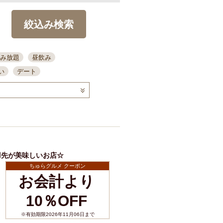
絞込み検索
み放題
昼飲み
い
デート
コース
ディナー
念日
泡盛
喫煙可
ーキ
歓迎会
宴会
部屋30名
カウンター
カクテル
送別会
羽先が美味しいお店☆
ビ
飲み会
掘りごたつ
ちゅらグルメ クーポン
クーポン
お会計より
結納・顔会わせ
10％OFF
全面禁煙
店舗詳細
※有効期限2026年11月06日まで