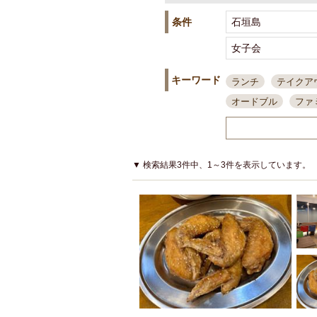
条件
キーワード
ランチ
テイクア
オードブル
ファ
スポーツ観戦
島
接待・会食
ちょ
結婚式二次会
朝
▼ 検索結果3件中、1～3件を表示しています。
夜10時以降入店可
貸切可
大部屋20
カード可
厳選日
3000円台コース
アサヒスーパードラ
大部屋50名以上～
ハッピーアワー