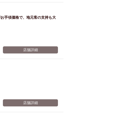
ム肉
洋食
入店可
サプライズ
ーメン
時間無制飲み放題
がお手頃価格で、地元客の支持も大
コース
地中海料理
鍋
入店１時間が安い
野菜巻き串
区
ジンギスカン
店舗詳細
イタリアン
古島駅周辺
炉端焼き
ふぐ料理
キング（ビュッフェ）
限定メニュー
おでん
牛串焼き
駅周辺
やぎ料理
駅周辺
小禄駅周辺
店舗詳細
LUNCH 特集
造形集団