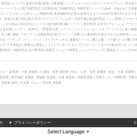
送別会
カード可
厳選日本酒
鮮魚
大衆酒場
ノンアルコールビール
ウィスキー
テレビ
飲み会
スーパードライ
県庁前駅周辺
大部屋40名
旭橋駅周辺
沖縄料理
スイーツ
結納・顔会わせ
大部屋
プレミアムモルツ
貝づくし
燻製料理
美栄橋駅周辺
飲み放題付きコース3000円
肉の日
おもろま
景・景色◎
夜12時以降入店可
サプライズ
アレルギー対応可能
牧志駅周辺
ペット同伴
ビアガー
イン
立ち飲み
5000円以上コース
地中海料理
鍋
ソファー
激辛料理
石垣牛
アヒージョ
アサヒ
)
炭火焼
ペイディ（給料日）
野菜巻き串
スクリーン
スペインバル・イタリアンバール
食べ放題
生け簀
獺祭
イタリアン
古島駅周辺
餃子
キリン
分煙
少人数貸切(15名以下から)
島野菜
しゃ
SEA
バイキング（ビュッフェ）
マイク
サッポロ
昼宴会
イベリコ豚
山盛、メガ盛り
つけ麺
日
イデー
牛串焼き
綺麗orお洒落なトイレ
ランチバイキング
フルーツハイボール
飲み比べセット
園駅周辺
小禄駅周辺
壺川駅周辺
秋限定メニュー
春限定メニュー
フレンチ
夏限定メニュー
ENJ
ルメ・居酒屋
|
小禄 居酒屋
|
久茂地・松尾 居酒屋
|
松山・久米・前島 居酒屋
|
牧志・安里 居酒屋
|
 居酒屋
|
嘉手納町 居酒屋
|
恩納村 居酒屋
|
名護 居酒屋
|
沖縄居酒屋
|
沖縄ランチ
|
沖縄料理
|
沖縄
|
石垣島 焼肉
|
宮古島 グルメ
|
宮古島 居酒屋
メ
約
プライバシーポリシー
C
Select Language
▼