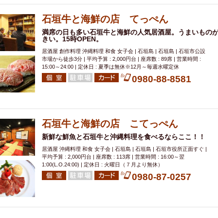
000円
肉の日
おもろまち駅周辺
オープンテラス
マトン・ラ
エビ
カレー
チャージ無し
牡蠣
夜景・景色◎
夜12時以降
石垣牛と海鮮の店 てっぺん
牧志駅周辺
ペット同伴
ビアガーデン
チーズ
天ぷら
ラ
満席の日も多い石垣牛と海鮮の人気居酒屋。うまいもの
きい。15時OPEN。
スメ
沖縄そば
串揚げ
バレンタイン
立ち飲み
5000円以上
居酒屋 創作料理 沖縄料理 和食 女子会 | 石垣島 | 石垣島 | 石垣市公設
理
石垣牛
アヒージョ
アサヒ
割烹
女性専用トイレあり
市場から徒歩3分 | 平均予算 : 2,000円台 | 座席数 : 89席 | 営業時間 :
15:00～24:00 | 定休日 : 夏季は無休※12月～毎週水曜定休
スペシャルディナー
ホルモン(もつ)
炭火焼
ペイディ（給料日）
0980-88-8581
インバル・イタリアンバール
食べ放題
動物カフェ＆バー
屋富祖地
ジビエ
安里駅周辺
アジア・エスニック
熱燗
生け簀
獺祭
分煙
少人数貸切(15名以下から)
島野菜
しゃぶしゃぶ
パクチー
石垣牛と海鮮の店 こてっぺん
電気ブラン
エビスビール
ウェディング
58KACHA-SEA
バイ
新鮮な鮮魚と石垣牛と沖縄料理を食べるならここ！！
昼宴会
イベリコ豚
山盛、メガ盛り
つけ麺
日本そば
冬
居酒屋 沖縄料理 和食 女子会 | 石垣島 | 石垣島 | 石垣市役所正面すぐ |
中華
お好み焼き・もんじゃ
オーガニック
プレミアムフライデー
平均予算 : 2,000円台 | 座席数 : 113席 | 営業時間 : 16:00～翌
レ
ランチバイキング
1:00(L.O.24:00) | 定休日 : 火曜日（７月より無休）
フルーツハイボール
飲み比べセット
首里
0980-87-0257
鉄板焼き
幹事様特典
おばんざい
チーズタッカルビ
奥武山公園
定メニュー
春限定メニュー
フレンチ
夏限定メニュー
ENJOY 
駅周辺
シードル
那覇空港駅周辺
儀保駅周辺