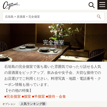
石垣島 × 居酒屋 × 完全個室
完全個室
石垣島の完全個室で落ち着いた雰囲気でゆったり話せる人気
の居酒屋をピックアップ、飲み会や女子会、大切な接待での
お店選びでご利用ください。料理写真・地図・電話番号・ク
ーポン情報も揃っています。
【その他の特集】
■完全個室
■個室
■半個室
■接待・会食
人気ランキング順
オプション