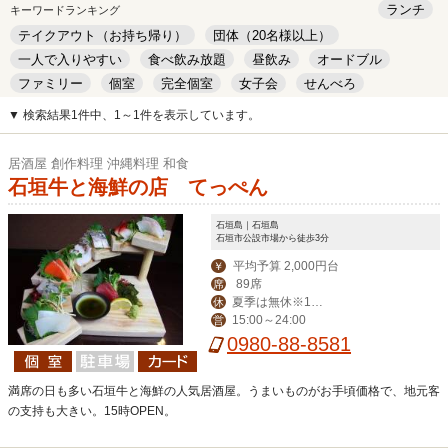
ランチ
キーワードランキング
テイクアウト（お持ち帰り）
団体（20名様以上）
一人で入りやすい
食べ飲み放題
昼飲み
オードブル
ファミリー
個室
完全個室
女子会
せんべろ
キッズルーム
安い
デート
▼ 検索結果1件中、1～1件を表示しています。
居酒屋 創作料理 沖縄料理 和食
石垣牛と海鮮の店 てっぺん
石垣島｜石垣島
石垣市公設市場から徒歩3分
平均予算 2,000円台
￥
89席
席
夏季は無休※12
休
15:00～24:00
営
月～毎週水曜定休
0980-88-8581
満席の日も多い石垣牛と海鮮の人気居酒屋。うまいものがお手頃価格で、地元客
の支持も大きい。15時OPEN。